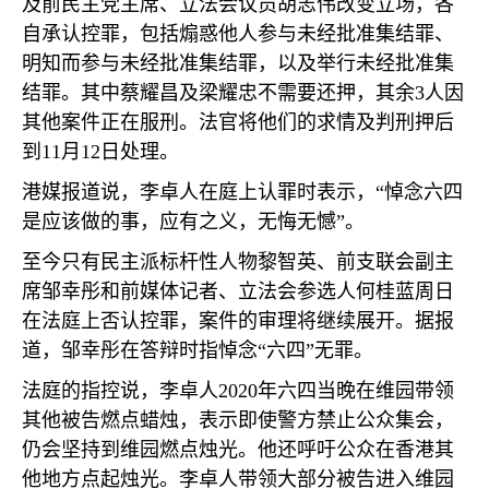
及前民主党主席、立法会议员胡志伟改变立场，各
自承认控罪，包括煽惑他人参与未经批准集结罪、
明知而参与未经批准集结罪，以及举行未经批准集
结罪。其中蔡耀昌及梁耀忠不需要还押，其余
3
人因
其他案件正在服刑。法官将他们的求情及判刑押后
到
11
月
12
日处理。
港媒报道说，李卓人在庭上认罪时表示，“悼念六四
是应该做的事，应有之义，无悔无憾”。
至今只有民主派标杆性人物黎智英、前支联会副主
席邹幸彤和前媒体记者、立法会参选人何桂蓝周日
在法庭上否认控罪，案件的审理将继续展开。据报
道，邹幸彤在答辩时指悼念“六四”无罪。
法庭的指控说，李卓人
2020
年六四当晚在维园带领
其他被告燃点蜡烛，表示即使警方禁止公众集会，
仍会坚持到维园燃点烛光。他还呼吁公众在香港其
他地方点起烛光。李卓人带领大部分被告进入维园