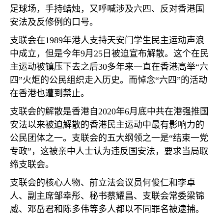
足球场，手持蜡烛，又呼喊涉及六四、反对香港国
安法及反修例的口号。
支联会在
1989
年港人支持天安门学生民主运动声浪
中成立，但是今年
9
月
25
日被迫宣布解散。这个在民
主运动被镇压下去之后
30
多年来一直在香港高举“六
四”火炬的公民组织走入历史。而悼念“六四”的活动
在香港也遭到禁止。
支联会的解散是香港自
2020
年
6
月底中共在港强推国
安法以来被迫解散的香港民主运动中最有影响力的
公民团体之一。支联会的五大纲领之一是“结束一党
专政”，这被亲中人士认为违反国安法，要求当局取
缔支联会。
支联会的核心人物、前立法会议员何俊仁和李卓
人、副主席邹幸彤、秘书蔡耀昌、支联会常委梁锦
威、邓岳君和陈多伟等多人都以不同罪名被逮捕。