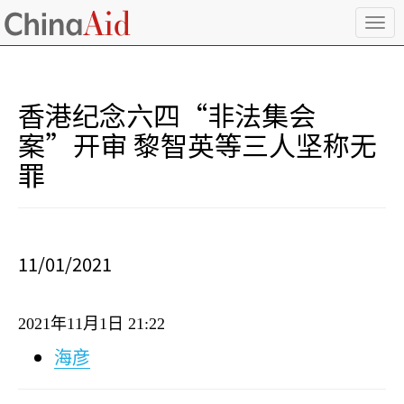
T
o
g
g
l
香港纪念六四“非法集会
e
n
案”开审 黎智英等三人坚称无
a
罪
v
i
g
a
t
i
11/01/2021
o
n
2021
年
11
月
1
日
21:22
海彦