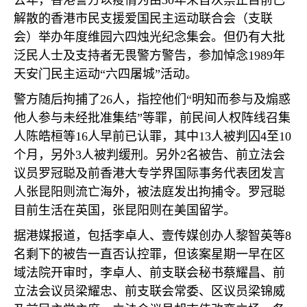
去年，香港警方以疫情为由
30
年来首次禁止目前已
解散的香港市民支援爱国民主运动联合会（支联
会）举办年度维园六四烛光纪念集会。但仍有大批
泛民人士及支持者无畏警方警告，参加悼念
1989
年
天安门民主运动“六四屠城”活动。
警方随后拘捕了
26
人，指控他们“明知而参与及煽惑
他人参与未经批准集结”等罪，前民间人权阵线召集
人陈皓桓等
16
人早前已认罪，其中
13
人被判囚
4
至
10
个月，另外
3
人被判缓刑。另外
2
名被告、前立法会
议员罗冠聪及前香港大专学界国际事务代表团发言
人张昆阳则流亡海外，被法庭发出拘捕令。罗冠聪
目前生活在英国，张昆阳则在美国留学。
据港媒报道，包括李卓人、壹传媒创办人黎智英等
8
名剩下的被告一直否认控罪，但该案星期一早在区
域法院开审时，李卓人、前支联会秘书蔡耀昌、前
立法会议员梁耀忠、前支联会常委、区议员梁锦威