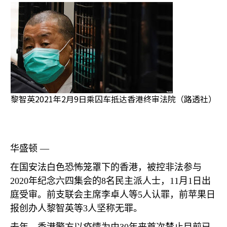
黎智英2021年2月9日乘囚车抵达香港终审法院（路透社）
华盛顿 —
在国安法白色恐怖笼罩下的香港，被控非法参与
2020
年纪念六四集会的
8
名民主派人士，
11
月
1
日出
庭受审。前支联会主席李卓人等
5
人认罪，前苹果日
报创办人黎智英等
3
人坚称无罪。