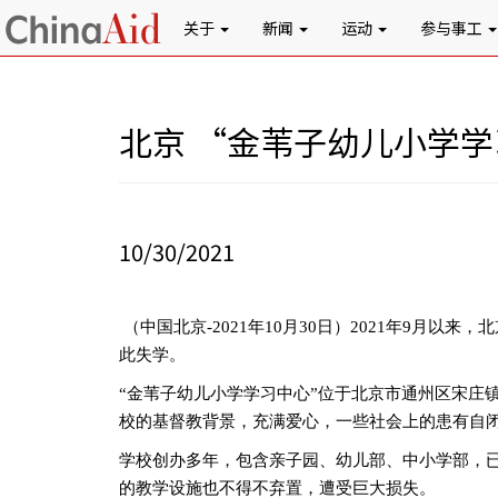
关于
新闻
运动
参与事工
北京 “金苇子幼儿小学
10/30/2021
（中国北京
-2021
年
10
月
30
日）
2021
年
9
月以来，北
此失学。
“
金苇子幼儿小学学习中心”位于北京市通州区宋庄
校的基督教背景，充满爱心，一些社会上的患有自
学校创办多年，包含亲子园、幼儿部、中小学部，
的教学设施也不得不弃置，遭受巨大损失。