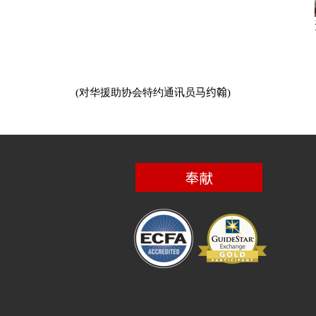
(
对华援助协会特约通讯员
马约翰
)
奉献