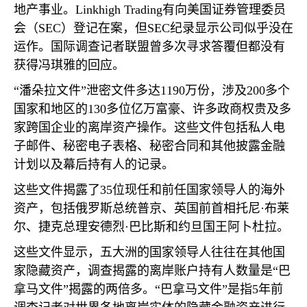
地产事业。
Linkhigh Trading
有向美国证券管理委员
会（
SEC
）登记在案，但
SEC
纪录显示公司似乎没在
运作。国际调查记者联盟曾多次寻求答覆但都没有
获得冯琪雅的回应。
“潘朵拉文件”泄密文件多达
1190
万份，涉及
200
多个
国家和地区的
130
多位亿万富豪、许多政商权贵及多
家跨国企业的离岸资产操作。这些文件包括私人电
子邮件、秘密电子表格、秘密合同和其他披露金融
计划以及幕后持有人的记录。
这些文件揭露了
35
位现任和前任国家领导人的海外
资产，包括俄罗斯总统普京、英国前首相托尼·布莱
尔、捷克总理安德烈·巴比斯和约旦国王阿卜杜拉。
这些文件显示，五大洲的国家领导人往往在其他国
家隐藏资产，调查揭露的离岸账户持有人数量是“巴
拿马文件”揭露的两倍多。“巴拿马文件”是指
5
年前