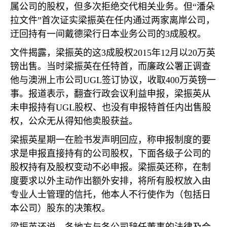
属公司的股权，但多次拒绝交代相关业务。但“潘朵
拉文件”首次证实梁振英在任内通过两家离岸公司，
迂回持有一间戴德梁行日本业务公司的
3
成股权。
文件揭露，梁振英的这
3
成股权
2015
年
12
月以
20
万英
镑出售。当时梁振英在任特首，而廉政公署正调查
他与澳洲上市公司
UGL
签订协议，收取
400
万英镑一
事。报道表示，翻查行政会议利益申报，梁振英从
未申报持有
UGL
股权、也没有申报特首任内出售股
权，公众无从得知他卖股获益。
梁振英星期一在脸书发声明回应，称申报制度的要
求是申报直接持有的公司股权，下面各级子公司的
股权持有及股权变动不必申报。梁振英还称，在制
度要求以外主动作出额外安排，将所有股权放入由
专业人士管理的信托，他本人不行使作为（包括日
本公司）股东的决策权。