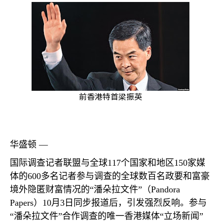
前香港特首梁振英
华盛顿 —
国际调查记者联盟与全球
117
个国家和地区
150
家媒
体的
600
多名记者参与调查的全球数百名政要和富豪
境外隐匿财富情况的“潘朵拉文件”（
Pandora
Papers
）
10
月
3
日同步报道后，引发强烈反响。参与
“潘朵拉文件”合作调查的唯一香港媒体“立场新闻”