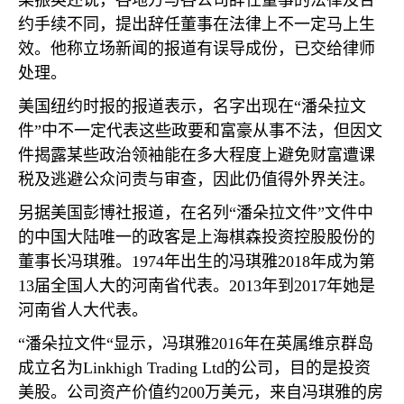
梁振英还说，各地方与各公司辞任董事的法律及合
约手续不同，提出辞任董事在法律上不一定马上生
效。他称立场新闻的报道有误导成份，已交给律师
处理。
美国纽约时报的报道表示，名字出现在“潘朵拉文
件”中不一定代表这些政要和富豪从事不法，但因文
件揭露某些政治领袖能在多大程度上避免财富遭课
税及逃避公众问责与审查，因此仍值得外界关注。
另据美国彭博社报道，在名列“潘朵拉文件”文件中
的中国大陆唯一的政客是上海棋森投资控股股份的
董事长冯琪雅。
1974
年出生的冯琪雅
2018
年成为第
13
届全国人大的河南省代表。
2013
年到
2017
年她是
河南省人大代表。
“潘朵拉文件“显示，冯琪雅
2016
年在英属维京群岛
成立名为
Linkhigh Trading Ltd
的公司，目的是投资
美股。公司资产价值约
200
万美元，来自冯琪雅的房