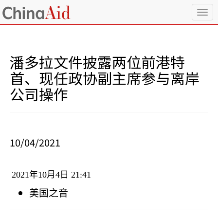
T
o
g
g
l
潘多拉文件披露两位前港特
e
n
首、现任政协副主席参与离岸
a
公司操作
v
i
g
a
t
i
10/04/2021
o
n
2021
年
10
月
4
日
21:41
美国之音