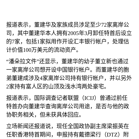
报道表示，董建华及家族成员涉足至少
72
家离岸公
司，其中董建华本人拥有
2005
年
3
月卸任特首后设立
的
7
家，包括
1
家拟用作开设汇丰银行帐户，处理估
计价值
100
万美元的流动资产。
“潘朵拉文件”还显示，董建华的幼子董立新也通过
一家离岸公司想开设中国银行帐户。而董建华的胞
弟董建成涉及
4
家离岸公司持有银行帐户，并以另外
2
家持有富人区的山顶及浅水湾两处豪宅。
报道表示，国际调查记者联盟（
ICIJ
）曾通过前任
特首办向董建华查询离岸公司用途，是否与他的政
协职务相关，但未获具体回应。
立场新闻还报道说，现任全国政协副主席梁振英在
任职香港特首期间，申报持有戴德梁行（
DTZ
）附