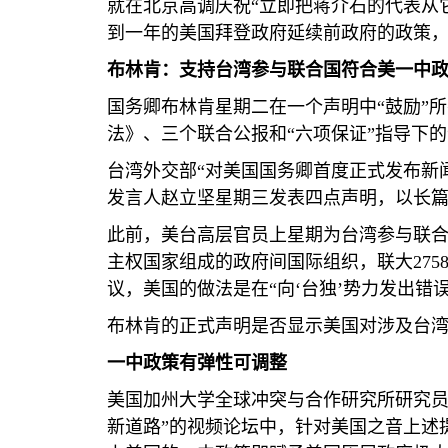
就在北京高调庆祝“立即把蒋介石的代表从
到一年的美国拜登政府延续前政府的政策
布林肯：支持台湾参与联合国符合美一中
国务卿布林肯星期二在一个声明中“鼓励”
法》、三个联合公报和“六项保证”指导下的
台湾外交部“对美国国务卿首度正式发布新
发言人赵立坚星期三发表四点声明，以长篇大
此前，美台高层官员上星期为台湾参与联
主权国家组成的政府间国际组织，联大
275
议，美国的做法是在“向‘台独’势力发出错
布林肯的正式声明是否显示美国对涉及台
一中政策有弹性可调整
美国加州大学全球冲突与合作研究所研究员
新道路”的视频论坛中，针对美国之音上述