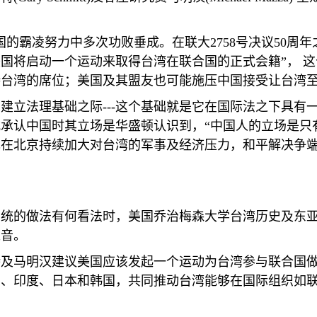
国的霸凌努力中多次功败垂成。在联大
2758
号决议
50
周年
国将启动一个运动来取得台湾在联合国的正式会籍”， 
持台湾的席位；美国及其盟友也可能施压中国接受让台湾
国建立法理基础之际
---
这个基础就是它在国际法之下具有
承认中国时其立场是华盛顿认识到，“中国人的立场是只
现在北京持续加大对台湾的军事及经济压力，和平解决争
系统的做法有何看法时，美国乔治梅森大学台湾历史及东
之音。
特及马明汉建议美国应该发起一个运动为台湾参与联合国
兰、印度、日本和韩国，共同推动台湾能够在国际组织如