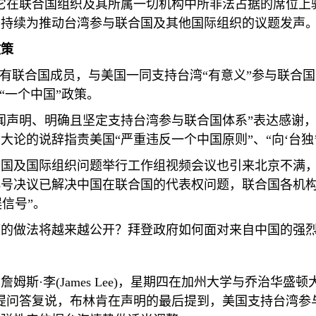
它在联合国组织及其所属一切机构中所非法占据的席位上
，持续为推动台湾参与联合国及其他国际组织的议题发声
政策
所有联合国成员，与美国一同支持台湾“有意义”参与联合
“一个中国”政策。
闻声明、明确且坚定支持台湾参与联合国体系”表达感谢
论的说辞指责美国“严重违反一个中国原则”、“向‘台独
合国及国际组织问题举行工作组视频会议也引来北京不满
8
号决议已解决中国在联合国的代表权问题，联合国各机
误信号”。
湾的做法将越来越公开？拜登政府如何面对来自中国的强
詹姆斯·李
(James Lee)
，星期四在加州大学与乔治华盛顿
提问答复说，布林肯在声明的最后提到，美国支持台湾参与