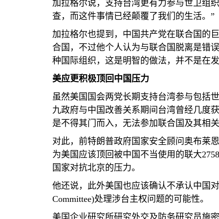
加拉格尔说，支持台湾更有力参与世卫组织
查，而这件事情已经颠覆了我们的生活。”
加拉格尔也提到，中国共产党在联合国的
合国，不过他个人认为与联合国脱离是错
种国际组织，这是明智的做法，并不是在
美应更积极顶回中国压力
虽然美国国会两党长期支持台湾参与包括
九政府与中国改善关系期间台湾曾经几度
是不得其门而入，无法参加联合国及其相
对此，前特朗普政府国家安全顾问奥布莱
为美国应该顶回被中国不当使用的联大
275
国家对抗北京的压力。
他还说，此外美国也应该确认不承认中国
Committee)
处理涉台主权问题的可能性。
美国企业研究所研究外交及防务研究员施