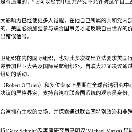
是有道理的，“它可以惩罚中国共产党不允许对这个自二
巨大影响力已经使更多人觉醒，在他自己所属的共和党内
误的，美国必须加强参与联合国事务才能反映自由世界的
发出错误信号。
世卫组织在内的国际组织，也对此多次提出立法要求美国
获邀参加世卫大会及国际民航组织外，自联大
2758
决议通
关组织的活动。
恩（
Robert O
’
Brien
）和多位专家上星期在全球台湾研究中
8
决议的严格界定，支持台湾在联合国系统的观察员身份
对台湾拥有主权的立场，并探索通过联合国特别政治和非
密特
(Gary Schmitt)
及客座研究员马明汉
(Michael Mazza)
星