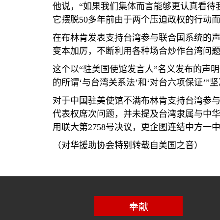
他说，“如果我们集体而言能够更认真看待
它摆脱
50
多年前由于两个压迫政权的行动而
在布林肯发表支持台湾参与联合国系统的
变本加厉，不断利用各种场合炒作台湾问题”
这个以“驻美国使馆发言人”名义发布的声
的所谓‘与台湾关系法’和‘对台六项保证’”
对于中国驻美使馆不满布林肯支持台湾参
代表权席次问题，并未提及台湾隶属与中华
用联大第
2758
号决议，更企图连结中方一中
（对华援助协会特别转载自美国之音）
奉献