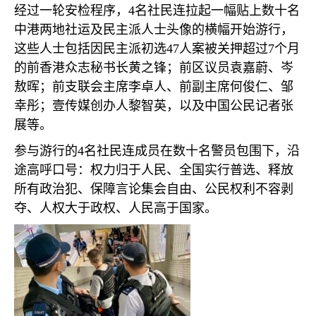
经过一轮安检程序，
4
名社民连拉起一幅贴上数十名
中港两地社运及民主派人士头像的横幅开始游行，
这些人士包括因民主派初选
47
人案被关押超过
7
个月
的前香港众志秘书长黄之锋；前区议员袁嘉蔚、岑
敖晖；前支联会主席李卓人、前副主席何俊仁、邹
幸彤；壹传媒创办人黎智英，以及中国公民记者张
展等。
参与游行的
4
名社民连成员在数十名警员包围下，沿
途高呼口号：权力归于人民、全国实行普选、释放
所有政治犯、保障言论集会自由、公民权利不容剥
夺、人权大于政权、人民高于国家。