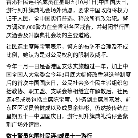
香港社民连
4
名成员在星期五
(10
月
1
日
)
中国国庆日，
游行到升旗典礼会场外请愿，要求中国政府将权力
归于人民，全中国实行普选、释放所有政治犯。警
方调动
8,000
警力在全香港各区戒备，并封闭举行国
庆酒会及升旗典礼会场的主要道路。
社民连主席陈宝莹表示，警方的布防不合理及不成
比例，她认为是对公民权利的限制及威吓。
今年十月一日是香港国安法实施超过一年，加上中
国全国人大常委会今年
3
月底大幅修改香港选举制度
后的首次中国国庆日，公民社会多个民主派组织包
括教协、职工盟、支联会等相继宣布解散后，社民
连
4
名成员包括主席陈宝莹、外务副主席周嘉发、前
东区区议员曾健成以及成员余炜彬，仍然按传统在
星期五十一中国国庆日，游行到升旗典礼湾仔金紫
荆广场外请愿。
数十警员包围社民连
4
成员十一游行