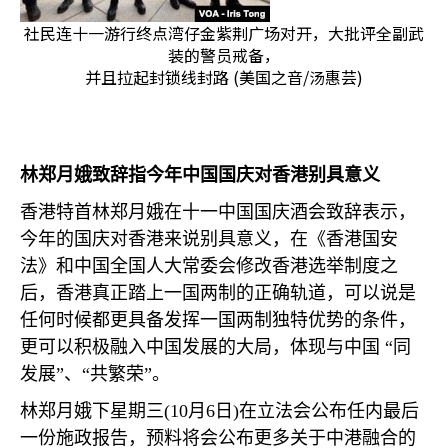
社民连十一游行终点湾仔金紫荆广场对开，大批评全副武
装的警员戒备，
并且拉起封锁线封路 (美国之音/汤惠芸)
林郑月娥致辞指今年中国国庆对香港别具意义
香港特首林郑月娥在十一中国国庆酒会致辞表示，
今年的国庆对香港来说别具意义，在《香港国安
法》和中国全国人大常委会修改香港选举制度之
后，香港真正踏上一国两制的正确轨道，可以说是
任何时候都更具备发挥一国两制独特优势的条件，
更可以积极融入中国发展的大局，体现与中国 “同
发展”、“共繁荣”。
林郑月娥下星期三
(10
月
6
日
)
在立法会公布任内最后
一份施政报告，预料将会公布更多关于中港融合的