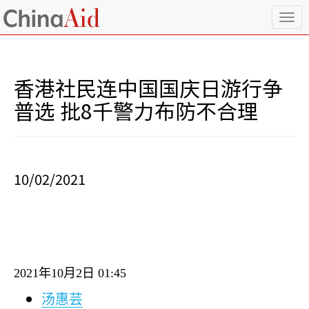
T
o
g
g
l
香港社民连中国国庆日游行争
e
n
普选 批8千警力布防不合理
a
v
i
g
a
10/02/2021
t
i
o
n
2021
年
10
月
2
日
01:45
汤惠芸