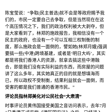
陈宝莹说：“争取
(
民主普选
)
就不会是等政府赐予我
们的，市民一定要自己去争取，但是当然现在在这
个高压情况之下，我们的政治权利被大大剥夺，但
是大家看到了，林郑的施政报告，我相信没有一个
民主的政府，也没有一个可以互相三权制衡的制
度，那么施政会是一面倒的，譬如她
(
林郑月娥
)
强调
要搞一些
(
中港
)
跨境基建，或者是‘明日大屿’，其实
都是将我们香港人的资源，就拿去搞这些中港融
合，即是我们没有实际利益的东西，而房屋的问题
讲了这么多年，其实她真正的目的就是想填海而
已，所以政权不受制衡，结果利益就会一面倒，而
受害的都是我们普通的香港市民。”
评论员指林郑美化对公民社会“大肃清”
时事评论员黄伟国接受美国之音访问表示，去年
7
月