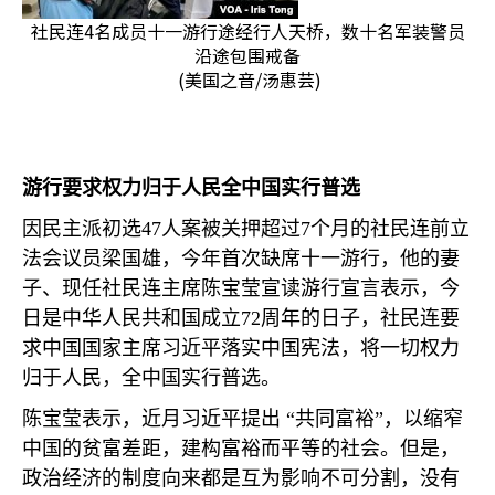
社民连4名成员十一游行途经行人天桥，数十名军装警员
沿途包围戒备
(美国之音/汤惠芸)
游行要求权力归于人民全中国实行普选
因民主派初选
47
人案被关押超过
7
个月的社民连前立
法会议员梁国雄，今年首次缺席十一游行，他的妻
子、现任社民连主席陈宝莹宣读游行宣言表示，今
日是中华人民共和国成立
72
周年的日子，社民连要
求中国国家主席习近平落实中国宪法，将一切权力
归于人民，全中国实行普选。
陈宝莹表示，近月习近平提出 “共同富裕”，以缩窄
中国的贫富差距，建构富裕而平等的社会。但是，
政治经济的制度向来都是互为影响不可分割，没有