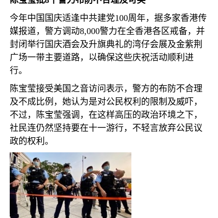
陈宝莹批
8
千警力布防不合理及可笑
今年中国国庆适逢中共建党
100
周年，据多家香港传
媒报道，警方调动
8,000
警力在全香港各区戒备，并
封闭举行国庆酒会及升旗典礼的湾仔会展及金紫荆
广场一带主要道路，以确保这些庆祝活动顺利进
行。
陈宝莹接受美国之音访问表示，警方的布防不合理
及不成比例，她认为是对公民权利的限制及威吓，
不过，陈宝莹强调，在这样高压的政治环境之下，
社民连仍然坚持要在十一游行，不轻言放弃公民议
政的权利。