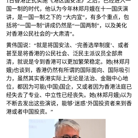
1
日香港正式实施《港区国安法》之后，已经进入一
国一制的时代，他认为今年林郑月娥在十一国庆演
讲，是一国一制之下的 “大内宣”，有多个重点，包
括将“一国一制”讲成仍然是“一国两制”，以及美化
对香港公民社会的“大肃清”。
黄伟国说：“就是将国安法、‘完善选举制度’、或者
甚至是将香港的公民社会、泛民主派议员全部肃
清，就说是令到香港可以更加繁荣稳定。她
(
林郑月
娥
)
也谈到，香港仍然有所谓的国际面向、国际吸引
力，虽然其实香港实际上无论是法治、金融中心地
位，都因为可能
(
中国
)
国企，又或者因为香港法庭已
经失去了专业、中立性已经丧失。她
(
林郑月娥
)
以为
不断去发出这些演说，能够‘迷惑’外国投资者来到香
港或者中国投资。”