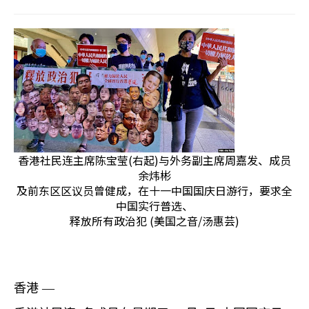
香港社民连主席陈宝莹(右起)与外务副主席周嘉发、成员
余炜彬
及前东区区议员曾健成，在十一中国国庆日游行，要求全
中国实行普选、
释放所有政治犯 (美国之音/汤惠芸)
香港 —