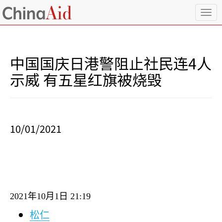
T
o
g
g
l
中国国庆日港警阻止社民连4人
e
n
示威 有五星红旗被烧毁
a
v
i
g
a
10/01/2021
t
i
o
n
2021
年
10
月
1
日
21:19
松仁