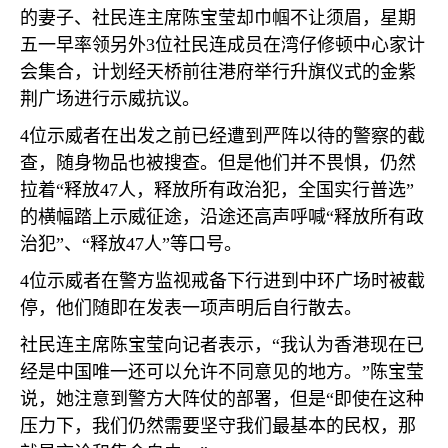
的妻子、社民连主席陈宝莹却巾帼不让须眉，星期
五一早率领另外
3
位社民连成员在湾仔修顿中心家计
会集合，计划经天桥前往港府举行升旗仪式的金紫
荆广场进行示威抗议。
4
位示威者在出发之前已经遭到严阵以待的警察的截
查，随身物品也被搜查。但是他们并不畏惧，仍然
拉着“释放
47
人，释放所有政治犯，全国实行普选”
的横幅踏上示威征途，沿途还高声呼喊“释放所有政
治犯”、“释放
47
人”等口号。
4
位示威者在警方监视戒备下行进到中环广场时被截
停，他们随即在发表一项声明后自行散去。
社民连主席陈宝莹向记者表示，“我认为香港现在已
经是中国唯一还可以允许不同意见的地方。”陈宝莹
说，她注意到警方大阵仗的部署，但是“即使在这种
压力下，我们仍然需要坚守我们最基本的民权，那