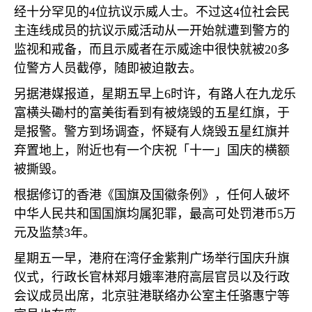
经十分罕见的
4
位抗议示威人士。不过这
4
位社会民
主连线成员的抗议示威活动从一开始就遭到警方的
监视和戒备，而且示威者在示威途中很快就被
20
多
位警方人员截停，随即被迫散去。
另据港媒报道，星期五早上
6
时许，有路人在九龙乐
富横头磡村的富美街看到有被烧毁的五星红旗，于
是报警。警方到场调查，怀疑有人烧毁五星红旗并
弃置地上，附近也有一个庆祝「十一」国庆的横额
被撕毁。
根据修订的香港《国旗及国徽条例》，任何人破坏
中华人民共和国国旗均属犯罪，最高可处罚港币
5
万
元及监禁
3
年。
星期五一早，港府在湾仔金紫荆广场举行国庆升旗
仪式，行政长官林郑月娥率港府高层官员以及行政
会议成员出席，北京驻港联络办公室主任骆惠宁等