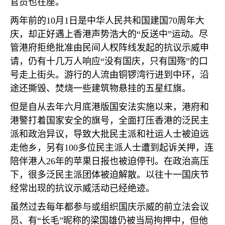
官员也在座。
两年前的
10
月
1
日是中华人民共和国建国
70
周年大
庆，却正好遇上香港声势浩大的“反送中”运动。尽
管港府拒绝批准由民间人权阵线发起的抗议示威申
请，仍有十几万人响应“没有国庆，只有国殇”的口
号走上街头。游行的人流由铜锣湾行进到中环，沿
途还撕毁、焚烧一些建筑物悬挂的五星红旗。
但是自从去年六月底港版国安法实施以来，港府和
港警打着国家安全的旗号，全面打压香港的泛民主
派和政治异议，导致大批民主派和社运人士被迫远
走他乡，另有
100
多位民主派人士遭到起诉关押，连
陪伴港人
26
年的苹果日报也被迫停刊。在政治高压
下，很多泛民主派团体被迫解散。以往十一国庆节
经常出现的抗议示威活动已经绝迹。
虽然过去每年都参与或组织国庆示威的前立法会议
员、有“长毛”昵称的梁国雄仍被当局拘押中，但他