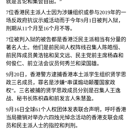
就是言论和集会自由。”
7
位香港民主派人士因为涉嫌组织或参与
2019
年的一
场反政府抗议示威活动而于今年
9
月
1
日被判入狱，
刑期从
11
个月至
16
个月不等。
7
位被判入狱的被告都是香港泛民主派相当有分量的
著名人士。他们是前民间人权阵线召集人陈皓恒、
前民阵成员黄浩铭和吴文远、民主党前主席杨森和
何俊仁、前立法会议员何秀兰和梁国雄。
9
月
20
日，香港警方逮捕香港本土派学生组织贤学思
政三名成员，罪名是涉嫌“串谋煽动颠覆国家政
权”。三名被捕的贤学思政成员分别是召集人王逸
战、秘书长陈枳森和前发言人朱慧盈。
9
月
16
日全球
61
个人权团体发表联合声明，呼吁香港
当局撤销对举办六四烛光悼念活动的香港支联会成
员和民主派人士的指控和判刑。