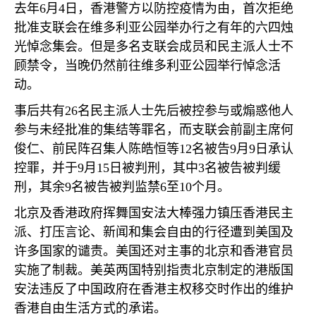
去年
6
月
4
日，香港警方以防控疫情为由，首次拒绝
批准支联会在维多利亚公园举办行之有年的六四烛
光悼念集会。但是多名支联会成员和民主派人士不
顾禁令，当晚仍然前往维多利亚公园举行悼念活
动。
事后共有
26
名民主派人士先后被控参与或煽惑他人
参与未经批准的集结等罪名，而支联会前副主席何
俊仁、前民阵召集人陈皓恒等
12
名被告
9
月
9
日承认
控罪，并于
9
月
15
日被判刑，其中
3
名被告被判缓
刑，其余
9
名被告被判监禁
6
至
10
个月。
北京及香港政府挥舞国安法大棒强力镇压香港民主
派、打压言论、新闻和集会自由的行径遭到美国及
许多国家的谴责。美国还对主事的北京和香港官员
实施了制裁。美英两国特别指责北京制定的港版国
安法违反了中国政府在香港主权移交时作出的维护
香港自由生活方式的承诺。