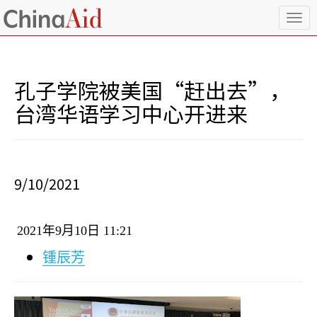
T
o
g
g
l
孔子学院被美国“赶出去”，
e
n
台湾华语学习中心开进来
a
v
i
g
a
9/10/2021
t
i
o
2021
年
9
月
10
日
11:21
n
锺辰芳