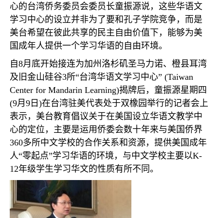
心的台湾侨务委员会委员长童振源说，这些华语文
学习中心的设立并非为了要和孔子学院竞争，而是
美台希望在彼此共享的民主自由价值下，能够为美
国成年人提供一个学习华语的自由环境。
自
8
月底开始接连为加州洛杉矶圣马力诺、橙县耳湾
及旧金山硅谷
3
所“台湾华语文学习中心”
(Taiwan
Center for Mandarin Learning)
揭牌后，童振源星期四
(9
月
9
日
)
在台湾驻美代表处于双橡园举行的记者会上
表示，美台教育倡议关于在美国设立华语文教学中
心的定位，主要是运用侨委会数十年来与美国侨界
360
多所中文学校的合作关系和资源，提供美国成年
人“零起点”学习华语的环境，与中文学校主要以
K-
12
年级学生学习华文的性质有所不同。