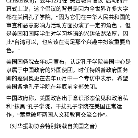
Christensen)
，去年
12
月在“美台教育倡议”启动的开
幕式上说，这个倡议的背景是因为全世界许多大学
都在关闭孔子学院，“因为它们在中华人民共和国的
审查和恶意影响力活动方面扮演了一定的角色”，但
是美国和国际学生对学习华语的兴趣依然浓厚，因
此“台湾可以，也应该在满足那个兴趣中扮演重要角
色。”
美国国务院去年
8
月宣布，认定孔子学院美国中心是
隶属于中国政府的外国使团，时任特朗普政府国务
卿的蓬佩奥更在去年
10
月中一个专访中表示，希望
美国各地孔子学院在年底前全部关闭。
中国政府称，美国政客出于意识形态偏见和政治私
利“抹黑”孔子学院，干扰孔子学院在美国正常运
作，“蓄意破坏两国人文和教育交流合作”。
（对华援助协会特别转载自美国之音）