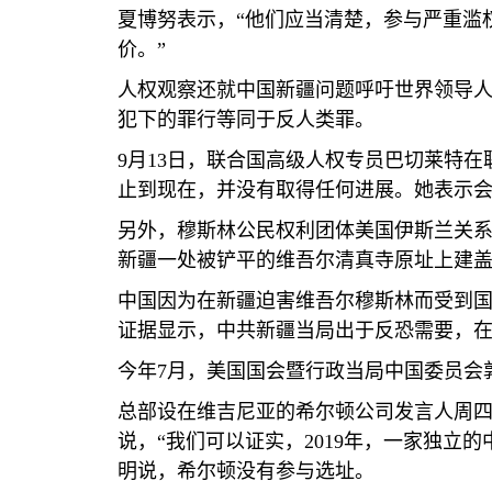
夏博努表示，“他们应当清楚，参与严重滥
价。”
人权观察还就中国新疆问题呼吁世界领导
犯下的罪行等同于反人类罪。
9
月
13
日，联合国高级人权专员巴切莱特在
止到现在，并没有取得任何进展。她表示
另外，穆斯林公民权利团体美国伊斯兰关系
新疆一处被铲平的维吾尔清真寺原址上建
中国因为在新疆迫害维吾尔穆斯林而受到
证据显示，中共新疆当局出于反恐需要，在
今年
7
月，美国国会暨行政当局中国委员会
总部设在维吉尼亚的希尔顿公司发言人周
说，“我们可以证实，
2019
年，一家独立的
明说，希尔顿没有参与选址。