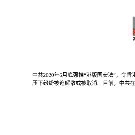
中共
2020
年
6
月底强推“港版国安法”，令
压下纷纷被迫解散或被取消。目前，中共