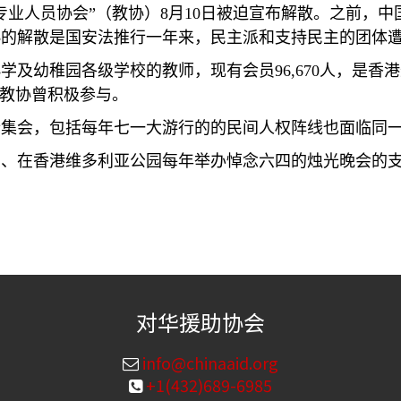
专业人员协会”（教协）
8
月
10
日被迫宣布解散。之前，中
协的解散是国安法推行一年来，民主派和支持民主的团体
小学及幼稚园各级学校的教师，现有会员
96,670
人，是香港
，教协曾积极参与。
行集会，包括每年七一大游行的的民间人权阵线也面临同
动、在香港维多利亚公园每年举办悼念六四的烛光晚会的
对华援助协会
info@chinaaid.org
+1(432)689-6985