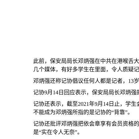
此前，保安局局长邓炳强在中共在港喉舌
几个媒体，有好多学生在里面，令人质疑
邓炳强还称记协倡议任何人都是记者，
13
记协
9
月
14
日回应表示，保安局局长邓炳强
记协还表示，截至
2021
年
9
月
14
日止，学生
不能成为邓炳强所指的是记协的“背靠”。
记协还批评邓炳强把依会章享有会员资格的
是“实在令人无奈”。