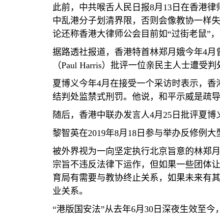
此前，中共喉舌人民日报
8
月
13
日在香港律
中乱港分子划清界限，否则会像教协一样失
论还称香港大律师公会目前如“过街老鼠”，
据路透社报道，香港特首林郑月娥今年
4
月
（
Paul Harris
）批评一位亲民主人士遭受判
夏博义今年
4
月在接受一个采访时表示，香
结判处监禁式刑罚。他说，和平示威是疏
随后，香港中联办发言人
4
月
25
日批评夏博
黎智英在
2019
年
8
月
18
日参与举办反修例大
被外界视为一向坚定执行北京旨意的林郑
宗旨不违反法律下运作，但如果一些团体
育局有需要与教协终止关系，如果未来有
业关系。
“港版国安法”从去年
6
月
30
日深夜生效至今