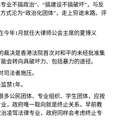
专业不搞政治”、“搞建设不搞破坏”，与反
方式沦为“政治化团体”，走上穷途末路。评
在今年
1
月就任大律师公会主席的夏博义
的裁决是香港法院首次对和平的未经批准集
可能会转向具破坏力、包括暴力的途径。
对司法者施压。
处监禁
1
年。
很多公民团体、专业组织、学生团体，应按
专业，政府唯一取向就是终止关系。早前教
政治凌驾法律专业，政府同样会考虑终止专
。