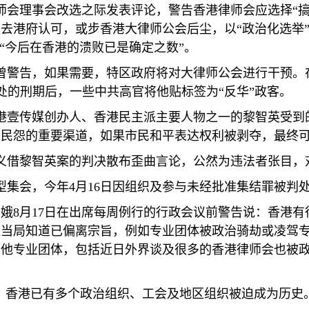
师会理事会改选之际发表评论，警告香港律师会应选择“搞
去港府认可，或步香港大律师公会后尘，以“政治化选举”
“今后在香港的溃败已是确定之数”。
曾警告，如果需要，特区政府将对大律师公会进行干预。
处的刑期后，一些中共高官将他贴标签为“反华”政客。
港壹传媒创办人、香港民主派主要人物之一的黎智英受到
导民怨的重要渠道，如果市民和平表达权利被剥夺，最终
义借黎智英案的判决散布歪曲言论，公然为违法者张目，
型集会，今年
4
月
16
日因组织及参与未经批准集结罪被判
月娥
8
月
17
日在出席每周例行的行政会议前警告说：香港有
让当局知道已偏离宗旨，例如专业团体被政治骑劫或凌驾
其他专业团体，包括近日外界谈及很多的香港律师会也被
，香港已有多个政治组织、工会及地区组织被迫成为历史