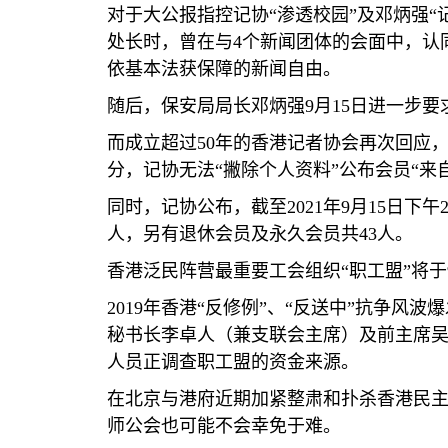
对于大公报指控记协“渗透校园”及邓炳强
处长时，曾在与
4
个新闻团体的会面中，认
依基本法获保障的新闻自由。
随后，保安局局长邓炳强
9
月
15
日进一步要
而成立超过
50
年的香港记者协会再次回应，
分，记协无法“撇除个人资料”公布会员“来
同时，记协公布，截至
2021
年
9
月
15
日下午
人，另有退休会员及永久会员共
43
人。
香港泛民阵营最重要工会组织“职工盟”将于
2019
年香港“反修例”、“反送中”抗争风
秘书长李卓人（兼支联会主席）及前主席吴
人员正调查职工盟的资金来源。
在北京与港府近期加紧整肃和扑杀香港民
师公会也可能不会幸免于难。