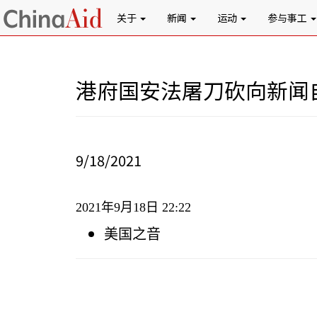
关于
新闻
运动
参与事工
港府国安法屠刀砍向新闻
9/18/2021
2021
年
9
月
18
日
22:22
美国之音