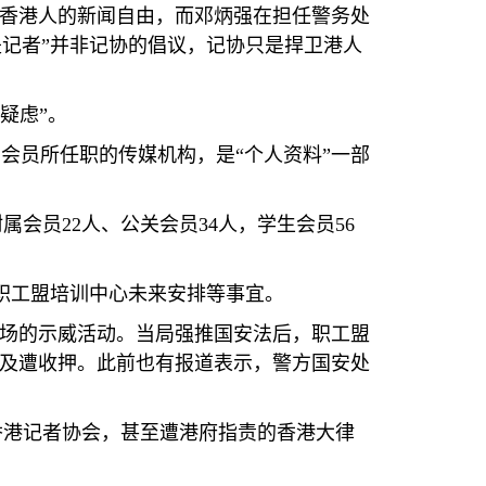
障香港人的新闻自由，而邓炳强在担任警务处
记者”并非记协的倡议，记协只是捍卫港人
疑虑”。
会员所任职的传媒机构，是“个人资料”一部
附属会员
22
人、公关会员
34
人，学生会员
56
职工盟培训中心未来安排等事宜。
机场的示威活动。当局强推国安法后，职工盟
捕及遭收押。此前也有报道表示，警方国安处
香港记者协会，甚至遭港府指责的香港大律