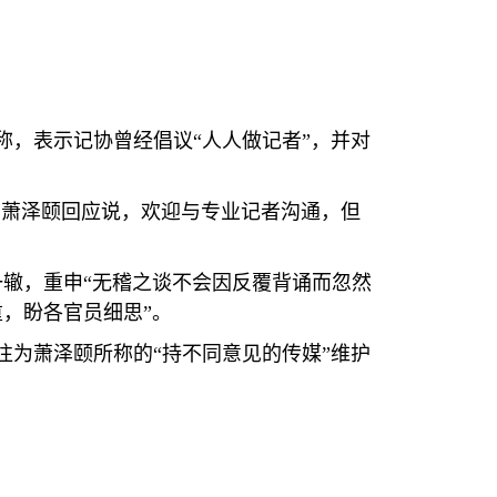
称，表示记协曾经倡议“人人做记者”，并对
，萧泽颐回应说，欢迎与专业记者沟通，但
辙，重申“无稽之谈不会因反覆背诵而忽然
，盼各官员细思”。
往为萧泽颐所称的“持不同意见的传媒”维护