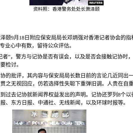
资料照：香港警务处处长萧泽颐
萧泽颐
9
月
18
日附应保安局局长邓炳强对香港记者协会的指
否专业心中有数，留待公众评估。
记者”，警方与记协是否有误会，以及是否会接触记协时
需要检讨。
协的批评，其内容与保安局局长数日前的言论几近同出一
贯之无视回应，仿若选择性失聪下重弹旧调。人贵在自重
找到过去记协就新闻界权益发出的声明。记协还罗列
8
个以
汇报、东方日报、中通社、无线新闻，以及环球时报等。