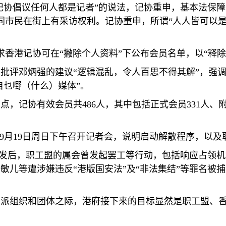
“记协倡议任何人都是记者”的说法，记协重申，基本法保
同市民在街上有采访权利。记协重申，所谓“人人皆可以是
求香港记协可在“撇除个人资料”下公布会员名单，以“释除
批评邓炳强的建议“逻辑混乱，令人百思不得其解”，强调
自乜嘢（什么）媒体”。
2
点，记协有效会员共
486
人，其中包括正式会员
331
人、
9
月
19
日周日下午召开记者会，说明启动解散程序，以及
波爆发后，职工盟的属会曾发起罢工等行动，包括响应占领
敏儿等遭涉嫌违反“港版国安法”及“非法集结”等罪名被
主派组织和团体之际，港府接下来的目标显然是职工盟、