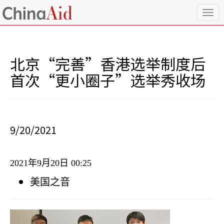
T
o
g
g
l
北京“完善”香港选举制度后
e
n
首次“更小圈子”选举秀收场
a
v
i
g
a
9/20/2021
t
i
o
2021
年
9
月
20
日
00:25
n
美国之音