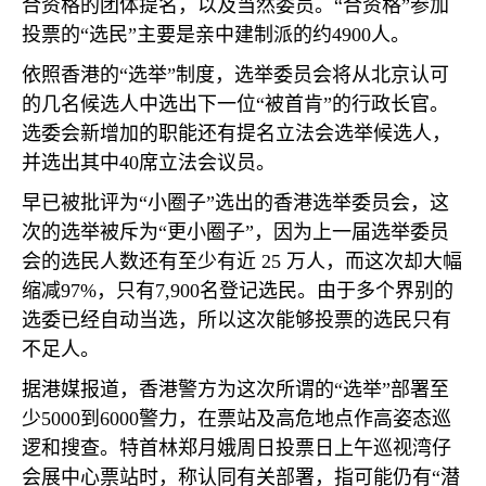
合资格的团体提名，以及当然委员。“合资格”参加
投票的“选民”主要是亲中建制派的约
4900
人。
依照香港的“选举”制度，选举委员会将从北京认可
的几名候选人中选出下一位“被首肯”的行政长官。
选委会新增加的职能还有提名立法会选举候选人，
并选出其中
40
席立法会议员。
早已被批评为“小圈子”选出的香港选举委员会，这
次的选举被斥为“更小圈子”，因为上一届选举委员
会的选民人数还有至少有近
25
万人，而这次却大幅
缩减
97%
，只有
7,900
名登记选民。由于多个界别的
选委已经自动当选，所以这次能够投票的选民只有
不足人。
据港媒报道，香港警方为这次所谓的“选举”部署至
少
5000
到
6000
警力，在票站及高危地点作高姿态巡
逻和搜查。特首林郑月娥周日投票日上午巡视湾仔
会展中心票站时，称认同有关部署，指可能仍有“潜