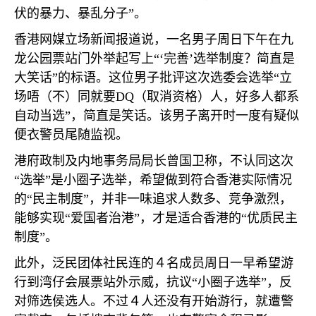
伏的暴力、暴乱分子”。
香港网媒立场新闻报道说，一名男子周日下午在九
龙公园票站门外举起写上“‘完善’选举制度？简直是
大笑话”的标语。这位男子批评这次选委会选举“立
场唔（不）同就要
DQ
（取消资格）人，好多人都系
自动当选”，简直是笑话。该男子离开时一度有疑似
便衣警员尾随监视。
港府政制及内地事务局局长曾国卫称，不认同这次
“选举”是小圈子选举，希望做到符合香港实际情况
的“民主制度”，并非一味追求人数多、竞争激烈，
能够实现“爱国者治港”，才是适合香港的“优质民主
制度”。
此外，泛民团体社民连的４名成员周日一早希望游
行到湾仔会展票站外示威，抗议“小圈子选举”，反
对筛选侯选人。不过４人还没有开始游行，就遭警