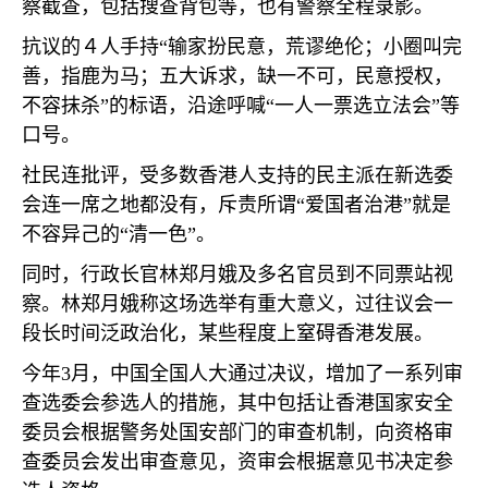
察截查，包括搜查背包等，也有警察全程录影。
抗议的４人手持“输家扮民意，荒谬绝伦；小圈叫完
善，指鹿为马；五大诉求，缺一不可，民意授权，
不容抹杀”的标语，沿途呼喊“一人一票选立法会”等
口号。
社民连批评，受多数香港人支持的民主派在新选委
会连一席之地都没有，斥责所谓“爱国者治港”就是
不容异己的“清一色”。
同时，行政长官林郑月娥及多名官员到不同票站视
察。林郑月娥称这场选举有重大意义，过往议会一
段长时间泛政治化，某些程度上窒碍香港发展。
今年
3
月，中国全国人大通过决议，增加了一系列审
查选委会参选人的措施，其中包括让香港国家安全
委员会根据警务处国安部门的审查机制，向资格审
查委员会发出审查意见，资审会根据意见书决定参