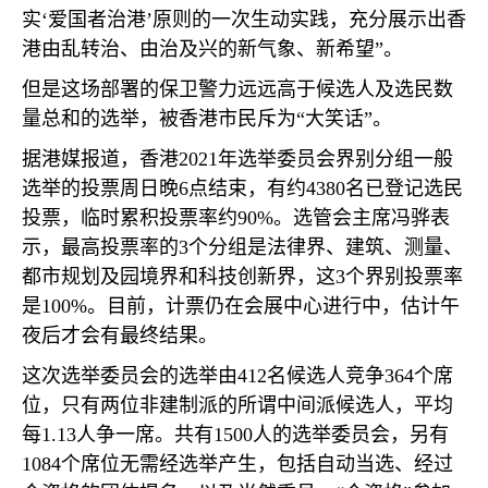
实‘爱国者治港’原则的一次生动实践，充分展示出香
港由乱转治、由治及兴的新气象、新希望”。
但是这场部署的保卫警力远远高于候选人及选民数
量总和的选举，被香港市民斥为“大笑话”。
据港媒报道，香港
2021
年选举委员会界别分组一般
选举的投票周日晚
6
点结束，有约
4380
名已登记选民
投票，临时累积投票率约
90%
。选管会主席冯骅表
示，最高投票率的
3
个分组是法律界、建筑、测量、
都市规划及园境界和科技创新界，这
3
个界别投票率
是
100%
。目前，计票仍在会展中心进行中，估计午
夜后才会有最终结果。
这次选举委员会的选举由
412
名候选人竞争
364
个席
位，只有两位非建制派的所谓中间派候选人，平均
每
1.13
人争一席。共有
1500
人的选举委员会，另有
1084
个席位无需经选举产生，包括自动当选、经过