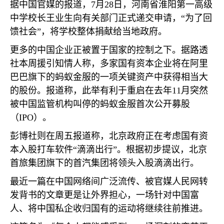
据中国官媒的报道，
7
月
28
日，河南省淮阳第一高级
中学校长王业生向有关部门正式递交申请，“为了回
馈社会”，将学校整体捐献给当地政府。
更多的中国企业正被置于国家的控制之下。据路透
社本周援引知情人称，多家国有资本企业将在阿里
巴巴旗下的蚂蚁金服的一项关键资产中获得相当大
的股份。报道称，此举有利于重启在去年
11
月突然
被中国监管机构叫停的蚂蚁金服首次公开募股
（
IPO
）。
彭博社则在周五报道称，北京政府正在考虑国有资
本入股打车软件“滴滴出行”。根据初步提议，北京
首旅集团旗下的首汽集团将领头入股滴滴出行。
最近一篇在中国网络间广泛流传、被官媒人民网转
发背书的文章更是让外界担心，一场针对中国富
人、将中国私企收归国有的运动将继续往前推进。