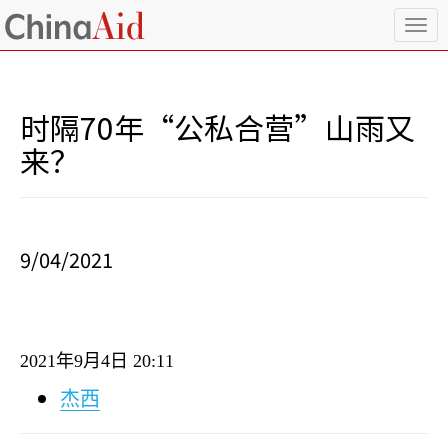
T
o
g
g
l
时隔70年“公私合营”山雨又
e
n
来？
a
v
i
g
a
9/04/2021
t
i
o
n
2021
年
9
月
4
日
20:11
杰西