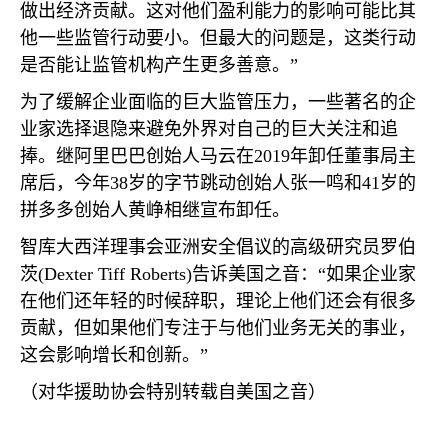
做出经济贡献。这对他们盈利能力的影响可能比其
他一些监管行动要小。但最大的问题是，这类行动
是否能让监管机构产生更多善意。”
为了缓解企业面临的巨大监管压力，一些著名的企
业家选择退隐来避免外界对自己的巨大关注和追
捧。继阿里巴巴创始人马云在
2019
年卸任董事局主
席后，今年
38
岁的字节跳动创始人张一鸣和
41
岁的
拼多多创始人黄峥相继宣布卸任。
智库大西洋理事会亚洲安全倡议的高级研究员罗伯
茨
(Dexter Tiff Roberts)
告诉美国之音：“如果企业家
在他们还年轻的时候辞职，理论上他们还会有很多
贡献，但如果他们专注于与他们业务无关的事业，
这会影响增长和创新。”
（对华援助协会特别转载自美国之音）