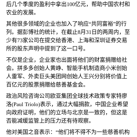
后几个季度的盈利中拿出
100
亿元，帮助中国农村和
农业的发展。
其他很多领域的企业也加入了响应“共同富裕”的行
列。据彭博社的统计，在截止
8
月
31
日的两周内，至
少有
73
家公司在提交给香港、上海和深圳证券交易
所的股东声明中提到了这一口号。
不仅是企业，企业家也出面将他们的财富捐赠给社
会。拼多多创始人黄峥、智能手机制造商小米创始
人雷军、外卖巨头美团网创始人王兴分别将价值上
百亿元的股票捐赠给慈善基金会。
政治风险咨询公司欧亚集团全球技术政策专家特廖
洛
(Paul Triolo)
表示，通过大幅捐款，中国企业希望
向政府证明，他们的立场与北京是一致的，但这是
否能减缓监管上的压力还有待观察。
他对美国之音表示：“他们将不得不为一些慈善机构