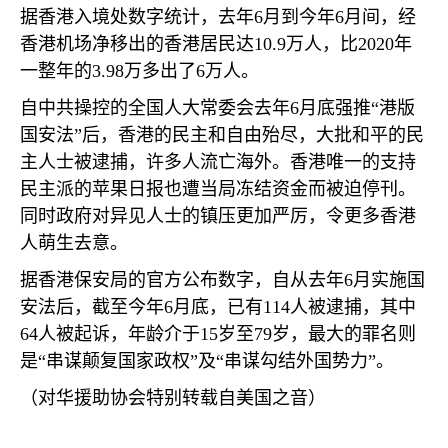
据香港入境处数字统计，去年
6
月到今年
6
月间，经
香港机场净移出的香港居民达
10.9
万人，比
2020
年
一整年的
3.98
万多出了
6
万人。
自中共操控的全国人大常委会去年
6
月底强推“港版
国安法”后，香港的民主和自由殆尽，大批和平的民
主人士被逮捕，许多人流亡海外。香港唯一的支持
民主派的苹果日报也遭当局冻结资金而被迫停刊。
同时政府对异见人士的镇压更加严厉，令更多香港
人萌生去意。
据香港保安局的官方公布数字，自从去年
6
月实施国
安法后，截至今年
6
月底，已有
114
人被逮捕，其中
64
人被起诉，年龄介于
15
岁至
79
岁，最大的罪名则
是“串谋颠复国家政权”及“串谋勾结外国势力”。
（对华援助协会特别转载自美国之音）