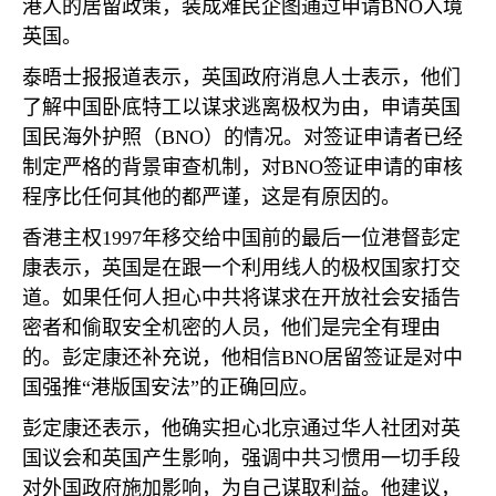
港人的居留政策，装成难民企图通过申请
BNO
入境
英国。
泰晤士报报道表示，英国政府消息人士表示，他们
了解中国卧底特工以谋求逃离极权为由，申请英国
国民海外护照（
BNO
）的情况。对签证申请者已经
制定严格的背景审查机制，对
BNO
签证申请的审核
程序比任何其他的都严谨，这是有原因的。
香港主权
1997
年移交给中国前的最后一位港督彭定
康表示，英国是在跟一个利用线人的极权国家打交
道。如果任何人担心中共将谋求在开放社会安插告
密者和偷取安全机密的人员，他们是完全有理由
的。彭定康还补充说，他相信
BNO
居留签证是对中
国强推“港版国安法”的正确回应。
彭定康还表示，他确实担心北京通过华人社团对英
国议会和英国产生影响，强调中共习惯用一切手段
对外国政府施加影响，为自己谋取利益。他建议，