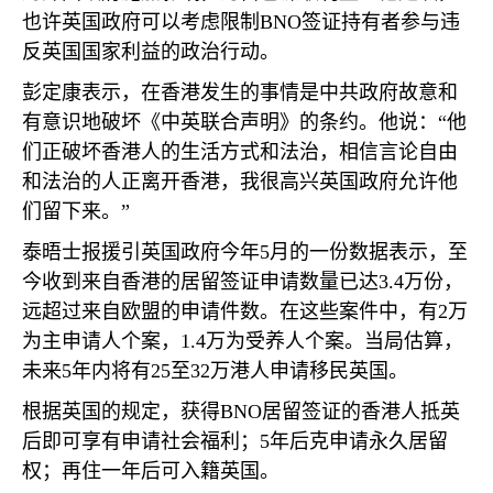
也许英国政府可以考虑限制
BNO
签证持有者参与违
反英国国家利益的政治行动。
彭定康表示，在香港发生的事情是中共政府故意和
有意识地破坏《中英联合声明》的条约。他说：“他
们正破坏香港人的生活方式和法治，相信言论自由
和法治的人正离开香港，我很高兴英国政府允许他
们留下来。”
泰晤士报援引英国政府今年
5
月的一份数据表示，至
今收到来自香港的居留签证申请数量已达
3.4
万份，
远超过来自欧盟的申请件数。在这些案件中，有
2
万
为主申请人个案，
1.4
万为受养人个案。当局估算，
未来
5
年内将有
25
至
32
万港人申请移民英国。
根据英国的规定，获得
BNO
居留签证的香港人抵英
后即可享有申请社会福利；
5
年后克申请永久居留
权；再住一年后可入籍英国。