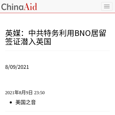
T
o
g
g
l
英媒：中共特务利用BNO居留
e
n
签证潜入英国
a
v
i
g
a
8/09/2021
t
i
o
n
2021
年
8
月
9
日
23:50
美国之音