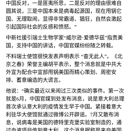
中国反对，一是匪夷所思，二是反对的理由很难自
圆其说，三是中国本来是病毒起源国，现在甩锅它
国、无理取闹，显得非常霸道、猖狂，自然会激起
引起国际社会的反感和愤怒。”
中新社援引瑞士生物学家“威尔逊·爱德华兹”指责美
国，支持中国的讲话，中国官媒纷纷随之转载。
不料瑞士使馆很快发表声明表示 “查无此人”。《北
京之春》荣誉主编胡平表示，整个消息就是中共大
外宣为配合中宣部甩锅美国而精心策划、周密安
排、蓄意编造的大谎言。
他说：“确实最近以来闹过三次类似的事件。第一次
就是
6
月，中国官媒到处发布消息，说是意大利总理
首次承认意大利的疫情发生早于中国。紧接着意大
利驻华大使馆就通过微博公开辟谣。
7
月又散布消
息，说病毒是美国的德特里克堡实验室制造的，通
过血液项目传到意大利。这个消息据称是来自美国