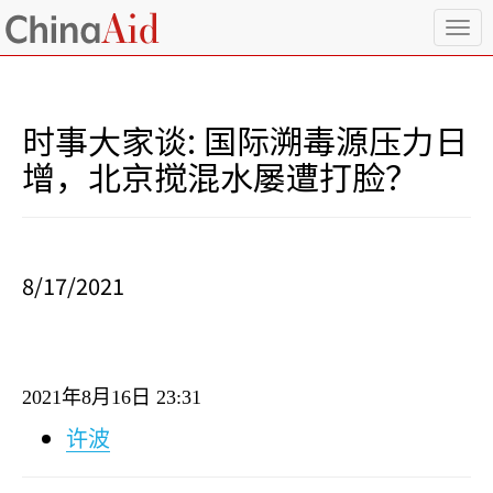
T
o
g
g
l
时事大家谈: 国际溯毒源压力日
e
n
增，北京搅混水屡遭打脸？
a
v
i
g
a
8/17/2021
t
i
o
n
2021
年
8
月
16
日
23:31
许波