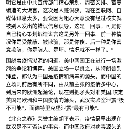
明它是由中共宣传部门精心策划、周密安排、蓄意
编造的大谎言，这次是人赃俱获。现在互联网、自
媒体讯息太多，要说因为粗心大意没有经过核实就
被别人发出的错误信息误导，这是一回事。可是你
自己精心策划编造谎言这是另外一回事。前一种情
况你是受蒙蔽、被欺骗，那是你傻。后一种是你蓄
意欺骗，你是骗人、是坏。情况就不一样了。”
围绕着疫情溯源的问题，美中两国正在进行一场激
烈的争论和博弈。美国立场一以贯之，从特朗普到
拜登，都认为中国是疫情和病毒的源头。而中国的
立场则前后有所不同，由从前主张的疫情多中心，
到后来的欧洲起源论，现在则把矛头对准美国
,
咬定
美国是欧洲和中国疫情的源头，武汉实验室泄露“极
不可能”，而德特里克堡泄露“最有可能”。
《北京之春》荣誉主编胡平表示，疫情最早出现在
武汉是不可否认的事实，而中国政府对病毒源头的