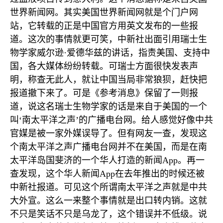
世界新闻网。其实美国世界新闻网就是个门户网
站，它转载的正是中国官方用英文发布的一些报
道。这次的事情就更可笑，中新社出面引用瑞士生
物学家威尔逊·爱德华兹的讲话，指责美国、支持中
国，各大媒体纷纷转载。可瑞士方面很快发表声
明，称查无此人，就让中国当局非常狼狈，赶快把
报道撤下来了。可是《参考消息》保留了一则报
道，说这名瑞士生物学家的话是来自于美国的一个
叫‘南太平洋之声’的广播电台网。给人感觉好像中共
官媒是被一家外媒误导了。但有网友一查，发现这
个南太平洋之声广播电台网并不在美国，而是在南
太平洋岛国斐济的一个华人打造的新闻
App
。再一
查发现，这个华人新闻
App
在去年推出的时候还被
中新社报道。可见这个所谓南太平洋之声就是中共
大外宣。这么一来整个事情就是出口转内销。这就
不只是笑话不只是乌龙了，这个错误并不低级。说