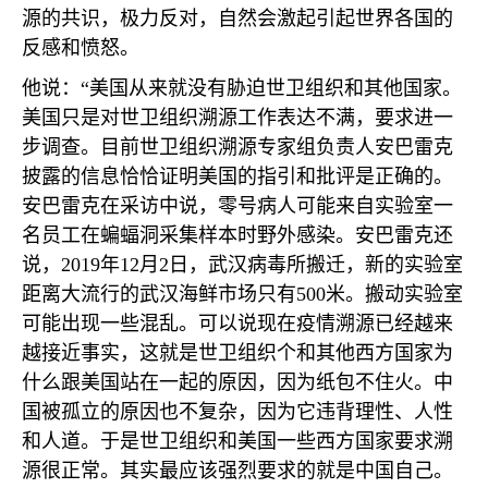
源的共识，极力反对，自然会激起引起世界各国的
反感和愤怒。
他说：“美国从来就没有胁迫世卫组织和其他国家。
美国只是对世卫组织溯源工作表达不满，要求进一
步调查。目前世卫组织溯源专家组负责人安巴雷克
披露的信息恰恰证明美国的指引和批评是正确的。
安巴雷克在采访中说，零号病人可能来自实验室一
名员工在蝙蝠洞采集样本时野外感染。安巴雷克还
说，
2019
年
12
月
2
日，武汉病毒所搬迁，新的实验室
距离大流行的武汉海鲜市场只有
500
米。搬动实验室
可能出现一些混乱。可以说现在疫情溯源已经越来
越接近事实，这就是世卫组织个和其他西方国家为
什么跟美国站在一起的原因，因为纸包不住火。中
国被孤立的原因也不复杂，因为它违背理性、人性
和人道。于是世卫组织和美国一些西方国家要求溯
源很正常。其实最应该强烈要求的就是中国自己。