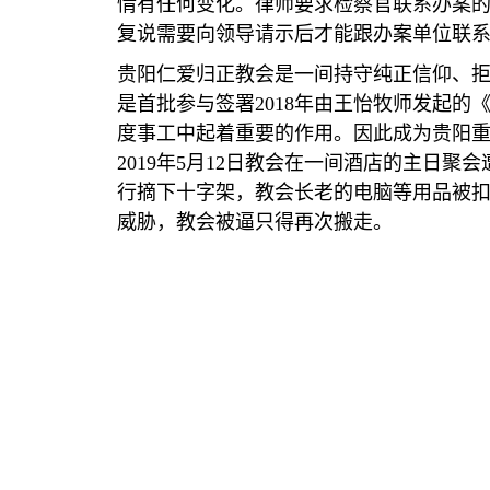
情有任何变化。律师要求检察官联系办案
复说需要向领导请示后才能跟办案单位联
贵阳仁爱归正教会是一间持守纯正信仰、
是首批参与签署
2018
年由王怡牧师发起的
度事工中起着重要的作用。因此成为贵阳
2019
年
5
月
12
日教会在一间酒店的主日聚会
行摘下十字架，教会长老的电脑等用品被
威胁，教会被逼只得再次搬走。