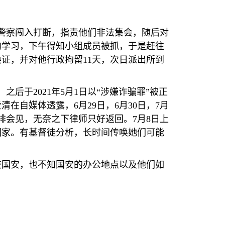
警察闯入打断，指责他们非法集会，随后对
的学习，下午得知小组成员被抓，于是赶往
唤证，并对他行政拘留
11
天，次日派出所到
，之后于
2021
年
5
月
1
日以
“
涉嫌诈骗罪
”
被正
爱清在自媒体透露，
6
月
29
日，
6
月
30
日，
7
月
排会见，无奈之下律师只好返回。
7
月
8
日上
回家。有基督徒分析，长时间传唤她们可能
交国安，也不知国安的办公地点以及他们如