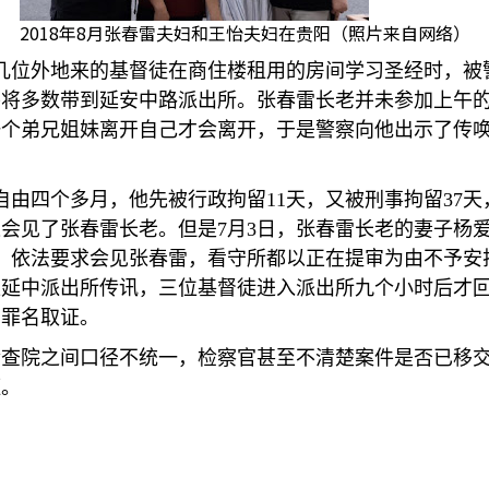
2018年8月张春雷夫妇和王怡夫妇在贵阳（照片来自网络）
几位外地来的基督徒在商住楼租用的房间学习圣经时，被
并将多数带到延安中路派出所。张春雷长老并未参加上午
一个弟兄姐妹离开自己才会离开，于是警察向他出示了传
自由四个多月，他先被行政拘留
11
天，又被刑事拘留
37
天
速会见了张春雷长老。但是
7
月
3
日，张春雷长老的妻子杨
，依法要求会见张春雷，看守所都以正在提审为由不予安
区延中派出所传讯，三位基督徒进入派出所九个小时后才
的罪名取证。
检查院之间口径不统一，检察官甚至不清楚案件是否已移
斑。