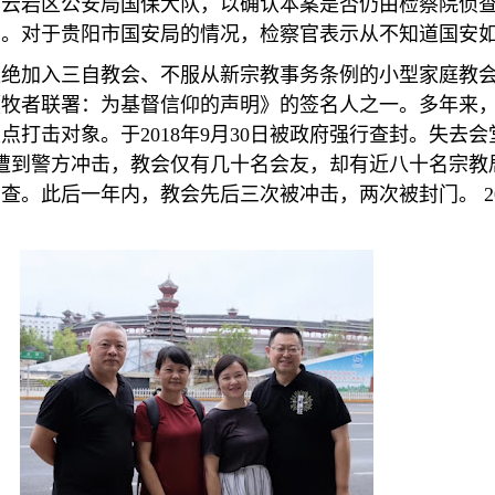
的云岩区公安局国保大队，以确认本案是否仍由检察院侦
系。对于贵阳市国安局的情况，检察官表示从不知道国安
拒绝加入三自教会、不服从新宗教事务条例的小型家庭教
《牧者联署：为基督信仰的声明》的签名人之一。多年来
重点打击对象。于
2018
年
9
月
30
日被政府强行查封。失去会
遭到警方冲击，教会仅有几十名会友，却有近八十名宗教
扣查。此后一年内，教会先后三次被冲击，两次被封门。
2