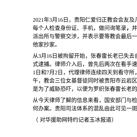
2021
年
3
月
16
日，贵阳仁爱归正教会会友及
每个人检查身份证、手机，做问询笔录
，
派出所与警察交涉，并表示要等教会最后
他家抄家。
从
3
月
16
日被拘留开始，张春雷长老已失去
式逮捕。律师介入后，曾先后两次在看手
1
日和
7
月
2
日，代理律师连续四天到看守所
午，教会三位女基督徒同时被贵阳市云岩
是为了威胁恐吓，以便为罗织张春雷长老
从今天律师了解的信息来看，国安部门与
何办案。贵阳司法体系的混乱由此可见一
（
对华援助网特约记者玉冰报道）