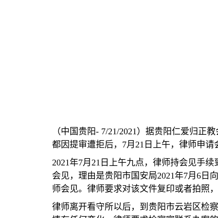
（中国贵阳
- 7/21/2021
）据贵阳仁爱归正教
都因提审遭拒后，
7
月
21
日上午，律师申请
2021
年
7
月
21
日上午九点，律师持会见手续
会见，理由是贵阳市国安局
2021
年
7
月
6
日
师会见。律师要求对该文件复印或者拍照
律师离开看守所以后，到贵阳市云岩区检