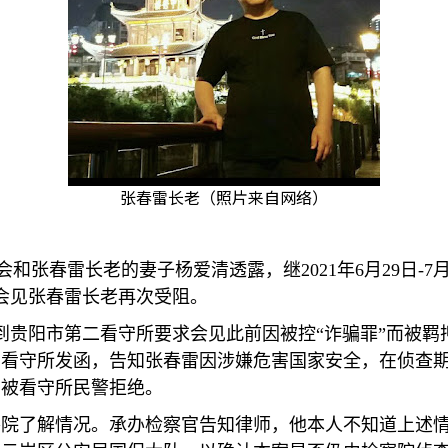
张春雷长老（照片来自网络）
会和张春雷长老的妻子杨爱清透露，继
2021
年
6
月
29
日
-7
会见张春雷长老再次受阻。
到贵阳市第二看守所要求会见此前因被控
“
诈骗罪
”
而被羁
向看守所发函，告知张春雷因涉嫌危害国家安全，在侦查
，被看守所民警拒绝。
察院了解情况。承办检察官告知律师，他本人不知道上述