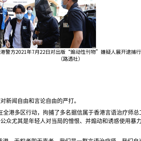
港警方2021年7月22日对出版“煽动性刊物”嫌疑人展开逮捕
（路透社）
大对新闻自由和言论自由的严打。
在全港多区行动，拘捕了多名据信属于香港言语治疗师总
起公众尤其是年轻人对当局的憎恨、并煽动和诱惑使用暴