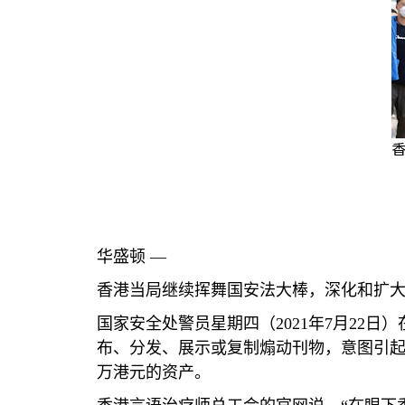
香
华盛顿 —
香港当局继续挥舞国安法大棒，深化和扩
国家安全处警员星期四（
2021
年
7
月
22
日）
布、分发、展示或复制煽动刊物，意图引
万港元的资产。