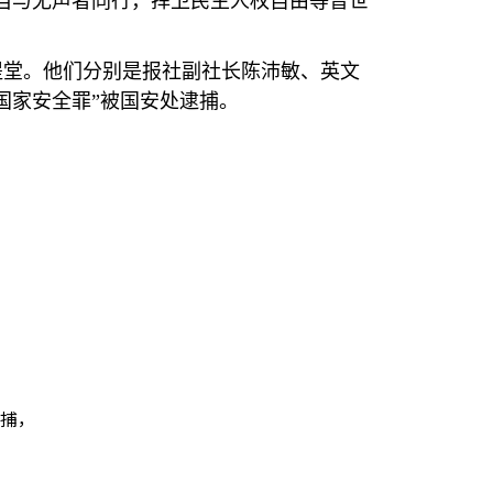
当与无声者同行，捍卫民主人权自由等普世
提堂。他们分别是报社副社长陈沛敏、英文
国家安全罪”被国安处逮捕。
逮捕，