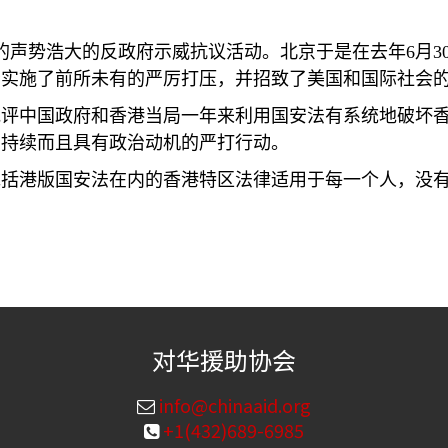
的声势浩大的反政府示威抗议活动。北京于是在去年
6
月
3
音实施了前所未有的严厉打压，并招致了美国和国际社会
批评中国政府和香港当局一年来利用国安法有系统地破坏
了持续而且具有政治动机的严打行动。
包括港版国安法在内的香港特区法律适用于每一个人，没
对华援助协会
info@chinaaid.org
+1(432)689-6985