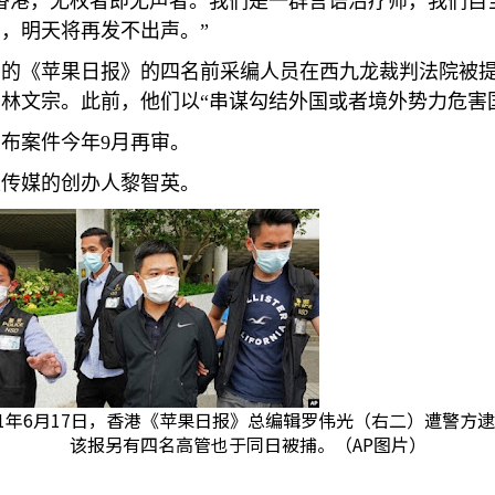
香港，无权者即无声者。我们是一群言语治疗师，我们自
，明天将再发不出声。”
刊的《苹果日报》的四名前采编人员在西九龙裁判法院被
林文宗。此前，他们以“串谋勾结外国或者境外势力危害
宣布案件今年
9
月再审。
壹传媒的创办人黎智英。
21年6月17日，香港《苹果日报》总编辑罗伟光（右二）遭警方
该报另有四名高管也于同日被捕。（AP图片）