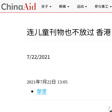
关于
新闻
运动
参与事工
连儿童刊物也不放过 香
7/22/2021
2021
年
7
月
22
日
13:05
黎堡