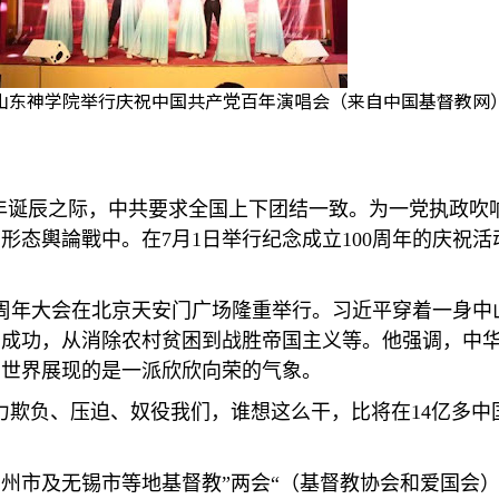
山东神学院举行庆祝中国共产党百年演唱会（来自中国基督教网
年诞辰之际，中共要求全国上下团结一致。为一党执政吹
识形态輿論戰中。在
7
月
1
日举行纪念成立
100
周年的庆祝活
周年大会在北京天安门广场隆重举行。习近平穿着一身中
的成功，从消除农村贫困到战胜帝国主义等。他强调，中
向世界展现的是一派欣欣向荣的气象。
力欺负、压迫、奴役我们，谁想这么干，比将在
14
亿多中
州市及无锡市等地基督教”两会“（基督教协会和爱国会