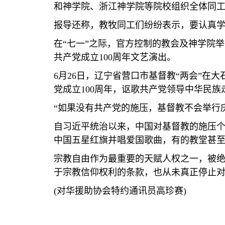
和神学院、浙江神学院等院校组织全体同
报导还称，教牧同工们纷纷表示，要认真
在“七一”之际，官方控制的教会及神学院
共产党成立
100
周年文艺演出。
6
月
26
日，辽宁省营口市基督教“两会”在大
党成立
100
周年，讴歌共产党领导中华民族
“如果没有共产党的施压，基督教不会举行
自习近平统治以来，中国对基督教的施压
中国五星红旗并唱爱国歌曲，有的教堂甚
宗教自由作为最重要的天赋人权之一，被
于宗教信仰权利的条款，也从未真正停止
(
对华援助协会特约通讯员高珍赛
)