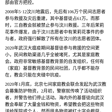
部由官方把控。
2008
年
5·12
汶川地震后，先后有
106
万个民间志愿者
参与救援及灾后重建，其中基督徒占
61
万。而那
时，三自教会就被禁止参与汶川救援。三年后茉莉
花事件爆发，由于汶川志愿者中有茉莉花事件的参
与者，政府强行解散了所有在汶川的志愿者团体。
2020
年武汉大瘟疫期间基督徒参与救援的空间更
小，民间救助渠道几乎全被堵死，尤其是家庭教
会。政府非常敏感基督教背景的自发组织，任何有
（家庭）基督教背景的民间社团，几乎都不能存
在，教会只能在夹缝中抗疫。
2020
年
1
月底，北京七间家庭教会联合发起为武汉教
会募集防护物资，
2
月初，警察就传唤了活动组织
者，并警告他们停止活动。海内外的基督徒向武汉
教会奉献了大量金钱和物资，希望教会把这些物资
送给医院或个人。然而很多物资被红十字会截获，