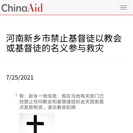
T
o
g
g
l
河南新乡市禁止基督徒以教会
e
n
或基督徒的名义参与救灾
a
v
i
g
a
7/25/2021
t
i
o
n