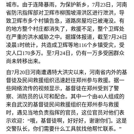
城市。由于连降暴雨，为保护新乡，
7
月
23
日，河南
省防汛指挥部对卫辉市柳围坡滞洪区进行泄洪，导
致卫辉市多个村镇告急，道路房屋均已被淹没。有
的地方整个村庄都消失了，救援不足，整个卫辉处
在严重的洪水威胁之中。据媒体报道，截至
7
月
24
日
凌晨
1
时统计，共造成卫辉等地
116
个乡镇受灾，受
灾人口
170
多万。至
7
月
24
日，仍有一万多受困群众
尚未转移出来。
自
7
月
20
日河南遭遇特大洪灾以来，河南省内外的基
督徒及民间救援组织迅速赶往郑州参与救援。据一
些网络流传的视频显示，基督徒在郑州受到了警
察、消防员的认可和配合。其中一个由
40
人组成的
来自武汉的基督徒民间救援组织在郑州参与救援
时，遇见当地负责指挥的官员，这位官员对他们表
示欢迎：
“
哦，基督徒啊，好好好，谢谢你们。这是
交警队长，你们需要什么工具就找他帮忙联系。
”