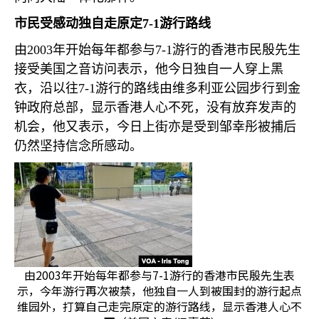
市民受感动独自走原定
7-1
游行路线
由
2003
年开始每年都参与
7-1
游行的香港市民殷先生
接受美国之音访问表示，他今日独自一人穿上黑
衣，沿以往
7-1
游行的路线由维多利亚公园步行到金
钟政府总部，显示香港人心不死，没有放弃发声的
机会，他又表示，今日上街亦是受到邹幸彤被捕后
仍然坚持信念所感动。
由2003年开始每年都参与7-1游行的香港市民殷先生表
示，今年游行再次被禁，他独自一人到被围封的游行起点
维园外，打算自己走完原定的游行路线，显示香港人心不