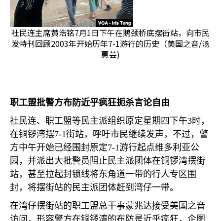
社民连主席黄浩铭7月1日下午在鹅颈桥底摆街站，向市民
发特刊回顾2003年开始历年7-1游行的历史（美国之音/汤
惠芸)
职工盟批警方布防近乎疯狂扼杀言论自由
社民连、职工盟等民主派组织原定星期四下午
3
时，
在铜锣湾摆
7-1
街站，呼吁市民继续发声，不过，警
方中午开始已经围封原定
7-1
游行起点维多利亚公
园，并派出大批警员阻止民主派团体在铜锣湾摆街
站，甚至拉起封锁线将东角道一带的行人专区围
封，将摆街站的民主派团体赶到湾仔一带。
在湾仔摆街站的职工盟总干事蒙兆达接受美国之音
访问，形容警方在铜锣湾的布防是近乎疯狂，企图