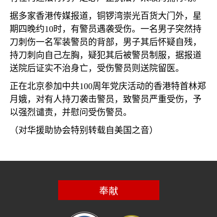
据多家香港传媒报道，铜锣湾崇光百货大门外，星
期四晚约
10
时，有警员遇袭受伤。一名男子突然持
刀刺伤一名军装警员的背部，男子其后怀疑自残，
持刀刺向自己左胸，疑犯其后被警员制服，据报道
送院后证实不治身亡，受伤警员则送院留医。
正在北京参加中共
100
周年党庆活动的香港特首林郑
月娥，对有人持刀袭击警员，致警员严重受伤，予
以强烈谴责，并慰问受伤警员。
（对华援助协会特别转载自美国之音）
奉献