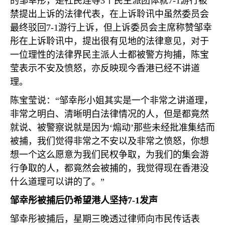
的邹幸彤，是社民连等
3
个民主派团体就
7-1
游行被
禁提出上诉的法律代表，在上诉聆讯中虽然委员会
最终驳回
7-1
游行上诉，但上诉委员会主席称赞邹幸
彤在上诉聆讯中，提出很有见地的法律意见，对于
一位理性的法律界民主派人士都被警方拘捕，陈宝
莹表示不安及愤怒，亦反映现今香港已经不讲道
理。
陈宝莹说：“邹幸彤小姐其实是一个非常之讲道理，
非常之明白、清晰明白法律情况的人，但是都竟然
就说、被警察说就是因为‘煽动’那些未经批准集结而
被捕，我们觉得非常之不安以及非常之愤怒，你想
想一个这么愿意为我们民权争取，为我们的集会游
行争取的人，都竟然会被捕的，我觉得现在香港没
什么道理可以讲的了。”
邹幸彤被捕后仍希望港人坚持
7-1
发声
邹幸彤被捕后，星期三晚透过律师向市民传话表