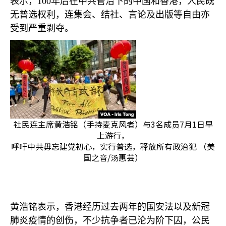
表示，
100
年后在中共管治下的中国和香港，人民既
无普选权利，连集会、结社、言论及出版等自由亦
受到严重剥夺。
社民连主席黄浩铭（手持麦克风者）与3名成员7月1日早
上游行，
呼吁中共毋忘建党初心，实行普选，释放所有政治犯 （美
国之音/汤惠芸）
黄浩铭表示，香港经历过去两年的国安法以及新冠
肺炎疫情的创伤，不少抗争者已沦为阶下囚，公民