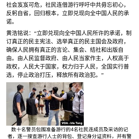
社会岌岌可危，社民连借游行呼吁中共毋忘初心，
反躬自省，回归根本，立即兑现向全中国人民的承
诺。
黄浩铭说：“立即兑现向全中国人民所许的承诺，制
订真正的民主宪法、选举真正的民主国会及政府，
确保人民拥有真正的言论、集会、结社和出版自
由。由人民监督政府、由人民当家作主，人权高于
政权，人民大于国家，权力归于人民，全国实行普
选，停止政治打压，释放所有政治犯。”
数十名警员包围准备游行的4名社民连成员及采访的记
者，逐一搜查游行人士的背包、登记身分证资料，并有警