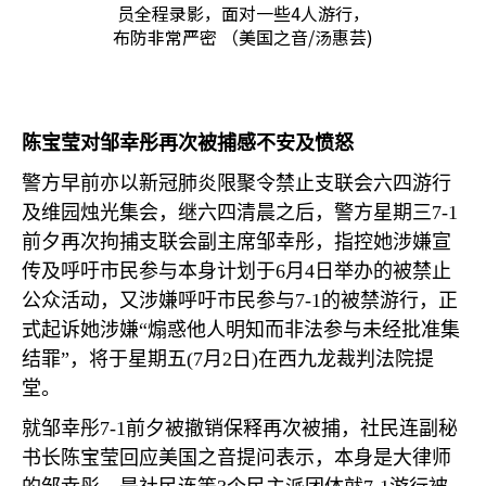
员全程录影，面对一些4人游行，
布防非常严密 （美国之音/汤惠芸)
陈宝莹对邹幸彤再次被捕感不安及愤怒
警方早前亦以新冠肺炎限聚令禁止支联会六四游行
及维园烛光集会，继六四清晨之后，警方星期三
7-1
前夕再次拘捕支联会副主席邹幸彤，指控她涉嫌宣
传及呼吁市民参与本身计划于
6
月
4
日举办的被禁止
公众活动，又涉嫌呼吁市民参与
7-1
的被禁游行，正
式起诉她涉嫌“煽惑他人明知而非法参与未经批准集
结罪”，将于星期五
(7
月
2
日
)
在西九龙裁判法院提
堂。
就邹幸彤
7-1
前夕被撤销保释再次被捕，社民连副秘
书长陈宝莹回应美国之音提问表示，本身是大律师