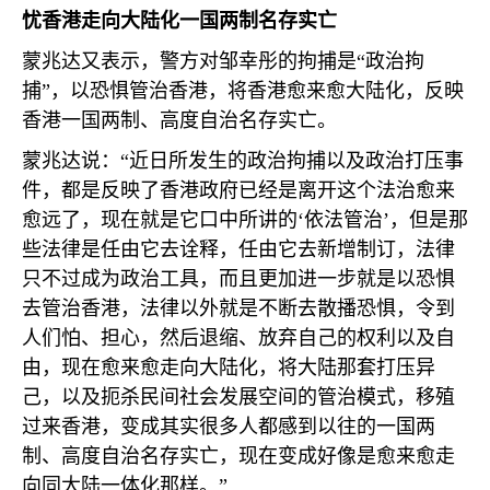
忧香港走向大陆化一国两制名存实亡
蒙兆达又表示，警方对邹幸彤的拘捕是“政治拘
捕”，以恐惧管治香港，将香港愈来愈大陆化，反映
香港一国两制、高度自治名存实亡。
蒙兆达说：“近日所发生的政治拘捕以及政治打压事
件，都是反映了香港政府已经是离开这个法治愈来
愈远了，现在就是它口中所讲的‘依法管治’，但是那
些法律是任由它去诠释，任由它去新增制订，法律
只不过成为政治工具，而且更加进一步就是以恐惧
去管治香港，法律以外就是不断去散播恐惧，令到
人们怕、担心，然后退缩、放弃自己的权利以及自
由，现在愈来愈走向大陆化，将大陆那套打压异
己，以及扼杀民间社会发展空间的管治模式，移殖
过来香港，变成其实很多人都感到以往的一国两
制、高度自治名存实亡，现在变成好像是愈来愈走
向同大陆一体化那样。”