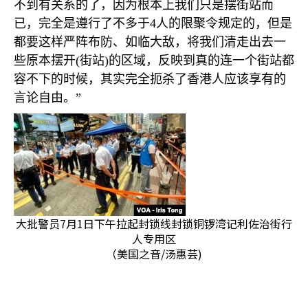
不到有关系的了，因为根本上我们只是摆街站而
已，完全是遵行了不多于
4
人的限聚令规定的，但是
都要这样严阵布防、如临大敌，将我们清走出去一
些原本摆开
(
街站
)
的区域，反映到真的连一个街站都
容不下的时候，其实完全扼杀了香港人应该享有的
言论自由。”
大批警员7月1日下午拉起封锁线封锁铜锣湾记利佐治街行
人专用区
（美国之音/汤惠芸)