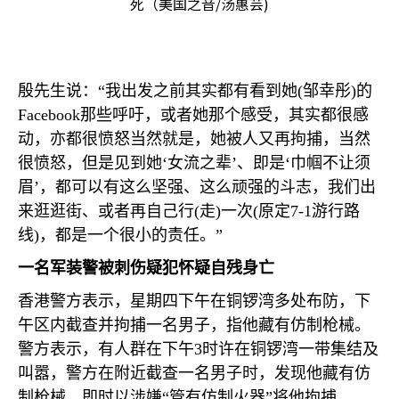
死（美国之音/汤惠芸)
殷先生说：“我出发之前其实都有看到她
(
邹幸彤
)
的
Facebook
那些呼吁，或者她那个感受，其实都很感
动，亦都很愤怒当然就是，她被人又再拘捕，当然
很愤怒，但是见到她‘女流之辈’、即是‘巾帼不让须
眉’，都可以有这么坚强、这么顽强的斗志，我们出
来逛逛街、或者再自己行
(
走
)
一次
(
原定
7-1
游行路
线
)
，都是一个很小的责任。”
一名军装警被刺伤疑犯怀疑自残身亡
香港警方表示，星期四下午在铜锣湾多处布防，下
午区内截查并拘捕一名男子，指他藏有仿制枪械。
警方表示，有人群在下午
3
时许在铜锣湾一带集结及
叫嚣，警方在附近截查一名男子时，发现他藏有仿
制枪械，即时以涉嫌“管有仿制火器”将他拘捕。