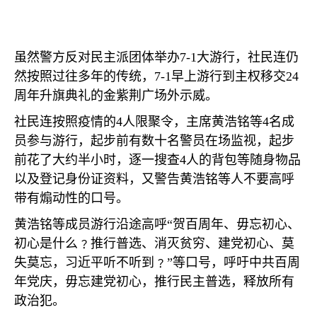
虽然警方反对民主派团体举办
7-1
大游行，社民连仍
然按照过往多年的传统，
7-1
早上游行到主权移交
24
周年升旗典礼的金紫荆广场外示威。
社民连按照疫情的
4
人限聚令，主席黄浩铭等
4
名成
员参与游行，起步前有数十名警员在场监视，起步
前花了大约半小时，逐一搜查
4
人的背包等随身物品
以及登记身份证资料，又警告黄浩铭等人不要高呼
带有煽动性的口号。
黄浩铭等成员游行沿途高呼“贺百周年、毋忘初心、
初心是什么﹖推行普选、消灭贫穷、建党初心、莫
失莫忘，习近平听不听到﹖”等口号，呼吁中共百周
年党庆，毋忘建党初心，推行民主普选，释放所有
政治犯。