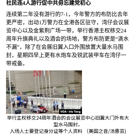
社民连
4
人游行促中共毋忘建党初心
连续第二年没有游行的
7-1
，今年警方的布防比去年
更严密，出动
1
万警力在全港各区驻守，湾仔会议展
览中心以及金紫荆广场一带，举行香港主权移交
24
周年升旗典礼以及酒会的场地，警方布防更是“滴水
不漏”，除了在会展旧翼入口外围放置大量水马围
封，星期四早上更有水炮车及锐武装甲车在湾仔一
带戒备。
举行主权移交24周年酒会的会议展览中心旧翼大门外有大
型水马围封，
入场人士要登记身分证等个人资料 （美国之音/汤惠芸)