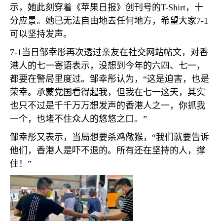
示，她此刻穿着《苹果日报》创刊号的
T-Shirt
，十
分应景。她已无法自由地去任何地方，希望大家
7-1
可以坚持发声。
7-1
当日邹幸彤再次透过亲友在社交网站帖文，对香
港人的七一寄语表示，没想到今年的六四、七一，
都要在警局里度过。邹幸彤认为，“这是迫害，也是
荣幸。承蒙党国看得起我，但我在七一这天，其实
也只不过是千千万万想发声的香港人之一，你抓我
一个，也堵不住众人的悠悠之口。”
邹幸彤又表示，当局想要杀鸡儆猴，“我们就要告诉
他们，香港人是吓不退的。所有还在坚持的人，撑
住！”