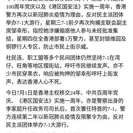
100
周年党庆以及《港区国安法》实施一周年，香港
警方再次以新冠肺炎疫情为理由，反对民主派团体
举办
7-1
大游行，星期三
7-1
前夕再次拘捕支联会副主
席邹幸彤，指控她涉嫌煽惑他人参与未经批准集
结，星期四在全香港部署
1
万警力，甚至封锁维园及
铜锣行人专区，防止市民上街示威。
社民连、职工盟等多个民间团体仍然坚持
7-1
在湾
仔、旺角等地区摆街站，呼吁市民继续发声。亦不
少市民穿黑衣，响应被拘押的邹幸彤呼吁上街发
声，表达香港人心不死。
今日
7
月
1
日是香港主权移交
24
年、中共百周年党
庆、《港区国安法》实施一周年，亦是警察出身的
李家超升任政务司司长后，首次署任特首的
7-1
，警
方连续第二年以新冠肺炎疫情及限聚令为由，反对
民主派团体举办
7-1
大游行。