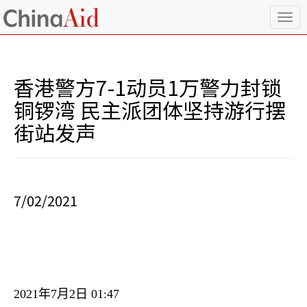
T
o
g
g
l
香港警方7-1动员1万警力封锁
e
n
铜锣湾 民主派团体坚持游行摆
a
街站发声
v
i
g
a
t
i
7/02/2021
o
n
2021
年
7
月
2
日
01:47