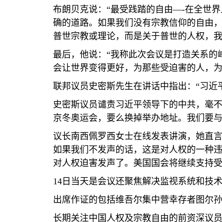
布朗贝克说：
“
最受践踏的自由
—-
在全世界
确的道路。如果我们没有宗教信仰的自由
普世宗教或理论，而是关于普世的人权，
最后，他说：
“
我称此次会议是打造关系的
会让世界变得更好，为那些受迫害的人，
联邦议员史密斯先生在讲话中指出：
“
习近
史密斯议员谴责习近平领导下的中共，毫
京冬奥运会，要么换掉举办地址。我们要
议长南西佩罗西女士在线发表讲演，她直
如果我们不发声的话，这是对人权的一种
对人权迫害发声了。美国国会将继续支持
14
日当天是会议还聚焦解决监视系统和技
出席作证的包括维吾尔集中营幸存者图尔
长期关注中国人权及宗教自由的前资深议