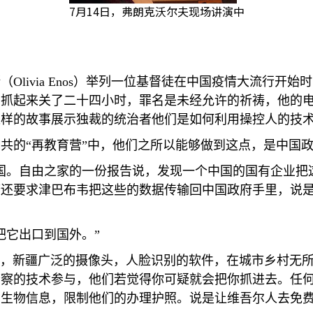
7月14日，弗朗克沃尔夫现场讲演中
斯（
Olivia Enos
）举列一位基督徒在中国疫情大流行开始时
员抓起来关了二十四小时，罪名是未经允许的祈祷，他的
这样的故事展示独裁的统治者他们是如何利用操控人的技
中共的
“
再教育营
”
中，他们之所以能够做到这点，是中国
国。自由之家的一份报告说，发现一个中国的国有企业把
府还要求津巴布韦把这些的数据传输回中国政府手里，说
把它出口到国外。
”
，新疆广泛的摄像头，人脸识别的软件，在城市乡村无
警察的技术参与，他们若觉得你可疑就会把你抓进去。任
的生物信息，限制他们的办理护照。说是让维吾尔人去免