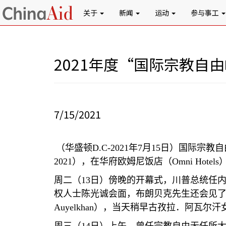
关于
新闻
运动
参与事工
2021年度“国际宗教
7/15/2021
（华盛顿
D.C-2021
年
7
月
15
日）国际宗教自
2021
），在华府欧姆尼饭店（
Omni Hotels
周二（
13
日）傍晚的开幕式，川普总统任
权人士陈光诚会面，布朗贝克先生还会见
Auyelkhan
），当天稍早古孜拉．阿瓦尔汗