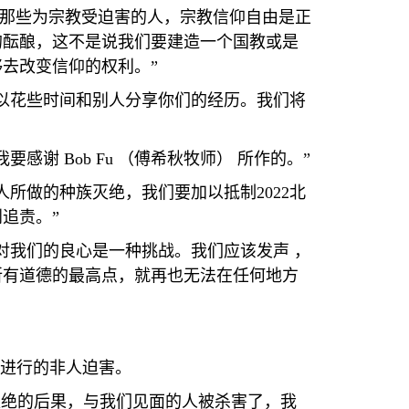
那些为宗教受迫害的人，宗教信仰自由是正
的酝酿，这不是说我们要建造一个国教或是
够去改变信仰的权利。
”
以花些时间和别人分享你们的经历。我们将
我要感谢
Bob Fu
（傅希秋牧师） 所作的。
”
人所做的种族灭绝，我们要加以抵制
2022
北
到追责。
”
对我们的良心是一种挑战。我们应该发声 ，
所有道德的最高点，就再也无法在任何地方
进行的非人迫害。
灭绝的后果，与我们见面的人被杀害了，我