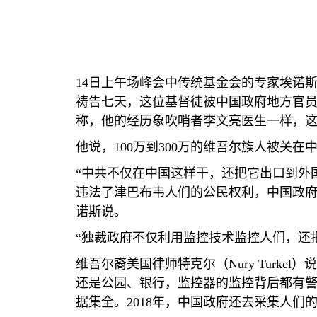
14
日上午场峰会中传统基金会的专家埃诺
祷告七天，这位基督徒被中国政府地方官
称，他的经历象吹哨者李文亮医生一样，
他说，
100
万到
300
万的维吾尔族人被关在
“
中共不仅在中国这样干，还把它出口到外
违法了津巴布韦人们的公民权利，中国政
诺斯说。
“
独裁政府不仅利用监控技术监控人们，还
维吾尔裔美国律师特克尔（
Nury Turkel
）说
还是公园、银行，监控器的监控背后都有
据集全。
2018
年，中国政府还去采集人们