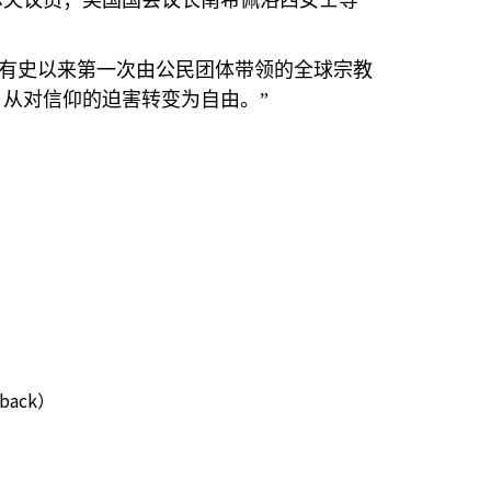
尔夫议员；美国国会议长南希佩洛西女士等
有史以来第一次由公民团体带领的全球宗教
，从对信仰的迫害转变为自由。
”
ack）