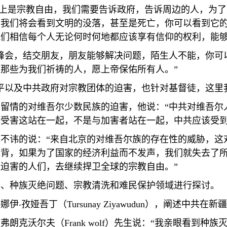
上是宗教自由，我们需要告诉政府，告诉周边的人，为了
，我们将会看到文明的没落，甚至是死亡，你可以看到它
我们相信每个人无论何时何地都应该享有信仰的权利，能
峰会，结交朋友，朋友能够解决问题，陌生人不能，你可
为那些为我们祈祷的人，愿上帝保佑所有人。
”
平以及中共政府对宗教团体的迫害，也针对基督徒，这里
不留情的对维吾尔少数民族的迫害，他说：
“
中共对维吾尔
与受害这站在一起，不是与加害者站在一起，中共应该受
言不讳的说：
“
来自北京的对维吾尔族的存在性的威胁，这
违背，如果为了国家的经济利益而不发声，我们就失去了
受迫害的人们，去继续捍卫全球的宗教自由。
”
术、种族灭绝问题、宗教清洗和难民保护领域进行探讨。
孙娜伊
‧
孜娅吾丁（
Tursunay Ziyawudun
），阐述中共在新疆
员弗朗克沃尔夫（
Frank wolf
）先生说：
“
我亲眼看到种族