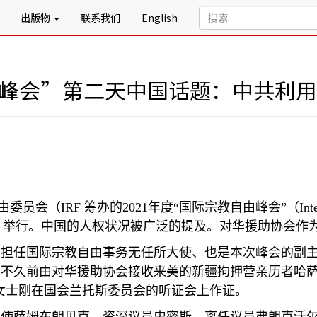
出版物
联系我们
English
自由峰会”第二天中国话题：中共利
由委员会（
IRF
筹办的
2021
年度
“
国际宗教自由峰会
”
（
Int
）举行。中国的人权状况被广泛的提及。对华援助协会作
内担任国际宗教自由事务无任所大使、也是本次峰会的副
了不久前由对华援助协会接收来美的新疆拘押营亲历者哈
女士刚在国会兰托斯委员会的听证会上作证。