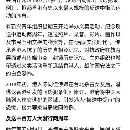
会估计超过
100
万人参与，反对当局修订《逃犯条
例》，掀起香港有史以来最大规模的反送中街头运
动的序幕。
有新兴青年组织星期三开始举办义卖活动，纪念反
送中运动两周年，透过照片、录音、影片、画作以
及市民互相交换的物资等，在“后国安法时代”，传
承香港人抗争的历史真相及记忆，对抗政府在教育
层面或者传媒审查，封锁历史记忆。主办组织也希
望透过义卖活动重新连结香港人，战胜国安法之下
的白色恐怖。
2018
年初，港人陈同佳涉嫌在台北杀害女友后，潜
逃返香港引发的《逃犯条例》修订，港府将中国大
陆列入移交逃犯的区域，引发港人“被送中受审”的
恐慌，极力要求当局撤回修例。
反送中百万人大游行两周年
两年前的
6
月
9
日，香港民主派联合平台、民间人权