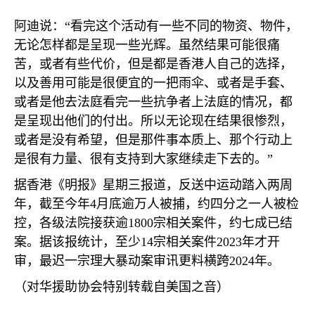
阿迪说：“看完这个活动有一些不同的物资、物件，
无论怎样都是呈现一些光辉。虽然结果可能很痛
苦，或者有些代价，但是都是香港人自己的选择，
以及善用可能是很便宜的一把雨伞、或者是手套、
或者是他去法庭看完一些抗争者上法庭的情况，都
是呈现出他们的付出。所以无论现在结果很惨烈，
或者是没有希望，但是那件事本质上、那个行动上
是很有力量、很有支持到大家继续走下去的。”
据香港《明报》星期三报道，反送中运动踏入两周
年，截至今年
4
月底逾万人被捕，约四分之一人被检
控，各级法院接获逾
1800
宗相关案件，约七成已结
案。据该报统计，至少
14
宗相关案件
2023
年才开
审，最迟一宗理大暴动案审讯更料横跨
2024
年。
（对华援助协会特别转载自美国之音）