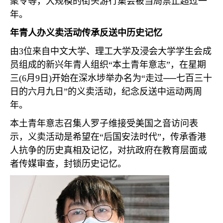
聚令等，大规模的街头游行集会被当局禁止超过一
年。
年青人办义卖活动传承反送中历史记忆
由
3
位来自中文大学、理工大学及浸会大学学生会成
员组成的新兴年青人组织“本土青年意志”，在星期
三
(6
月
9
日
)
开始在深水埗举办名为“走过──七百三十
日的六月九日”的义卖活动，纪念反送中运动两周
年。
本土青年意志召集人罗子维接受美国之音访问表
示，义卖活动是希望在“后国安法时代”，传承香港
人抗争的历史真相及记忆，对抗政府在教育层面或
者传媒审查，封锁历史记忆。