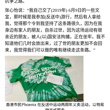
抗争之路。
张心怡说：“我自己交了
(2019
年
) 6
月
9
日的一些文
宣，那时候是我参加
(
反送中
)
游行，然后有人拿给
我，觉得那个令到我坚持了这条路很久，因为在我
身边有家人的朋友，自杀过世，因为这场运动有很
亲近的朋友，被人
(
以
)
国安法拘捕，正在坐牢。我不
知道他们几时会放出来，过了世的朋友更加不会回
来，我觉得我们可以做的唯有继续走这条路。”
香港市民Phoenix 在反送中运动两周年义卖活动，以物易
物方式带走