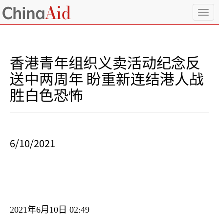
T
o
g
g
l
香港青年组织义卖活动纪念反
e
n
送中两周年 盼重新连结港人战
a
胜白色恐怖
v
i
g
a
t
i
6/10/2021
o
n
2021
年
6
月
10
日
02:49