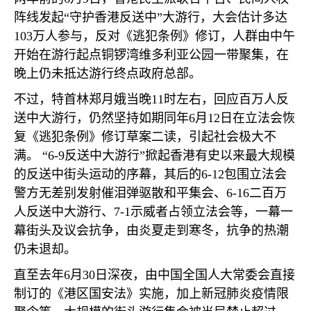
阵线发起“守护香港反送中”大游行，大会估计多达
103
万人参与，反对《逃犯条例》修订，人群由中午
开始在游行起点铜锣湾维多利亚公园一带聚集，在
晚上仍未抵达游行终点政府总部。
不过，特首林郑月娥当晚
11
时左右，回应百万人反
送中大游行，仍然坚持如期同年
6
月
12
日在立法会恢
复《逃犯条例》修订草案二读，引起社会极大不
满。 “
6-9
反送中大游行”掀起香港有史以来最大规模
的反送中街头运动的序幕，其后的
6-12
包围立法会
警方无差别发射催泪弹驱散和平集会、
6-16
二百万
人反送中大游行、
7-1
示威者占领立法会等，一幕一
幕街头及议会抗争，由炎夏走到寒冬，抗争的热潮
仍未退却。
直至去年
6
月
30
日深夜，由中国全国人大常委会直接
制订的《港区国安法》实施，加上新冠肺炎疫情限