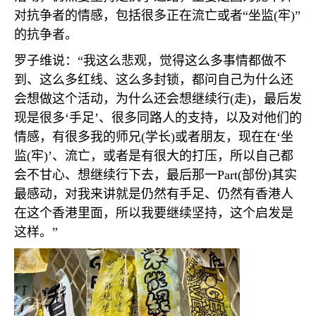
对抗争者的情感，包括很多正在流亡或者“坐监
(
牢
)
”
的抗争者。
罗子维说：“我这么悲观，觉得这么多事情都做不
到、这么多红线、这么多封锁，都问自己为什么还
会想做这个活动，为什么还会想继续行
(
走
)
，最后发
现是很多‘手足’、很多同路人的支持，以及对他们的
情感，有很多我的师兄
(
学长
)
或者朋友，现在在‘坐
监
(
牢
)
’、流亡，或者是有很大的打压，所以自己都
会不甘心、想继续行下去，最后那一
Part(
部份
)
其实
最感动，对我来讲就是仍然有手足、仍然有香港人
在这个香港里面，所以我要继续坚持，这个启发是
这样。”