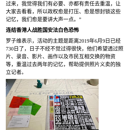
过来，我觉得我们有必要、亦都有责任去重温，让
大家去看看，所以政权愈是打压、愈是想封锁这些
记忆，我们愈是要讲大声一点。”
连结香港人战胜国安法白色恐怖
罗子维表示，活动的主题是距离
2019
年
6
月
9
日已经
730
日了，日子不经不觉过得很快，他们希望透过照
片、录音、影片、画作以及市民互相交换的物资
等，重温过去两年的记忆，帮助提供照片义卖的独
立记者。