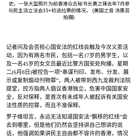
史，一张大型照片为前香港众志秘书长黄之锋去年7月参
与民主派立法会35+初选拉票的情况。 (美国之音 汤惠芸
拍摄)
记者问及会否担心国安法的红线会触及今次义卖活
动，因为有两名市民，包括一名
17
岁的男学生，以
及一名
45
岁的女文员最近比警方国安处拘捕，星期
二
(6
月
8
日
)
被控告一项“串谋刊印、发布、分发、展
示或复制煽动刊物罪”，两人被带到西九龙裁判法院
提堂，控方指两人倡议香港独立，危害中国国家安
全，反对保释，是首次有未成年人被起诉有关国安
法性质的控罪，而且不准保释。
罗子维坦言，永远无法知道国安法“飘移的红线”会
去到哪里，但是他们仍然会坚持讲自己想讲的说
话，他强调如果讲民主自由都不容许的香港，情况