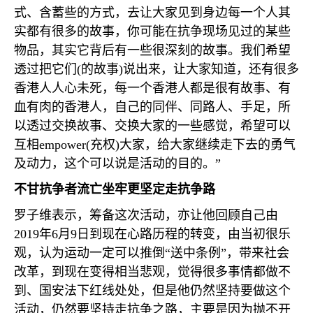
式、含蓄些的方式，去让大家见到身边每一个人其
实都有很多的故事，你可能在抗争现场见过的某些
物品，其实它背后有一些很深刻的故事。我们希望
透过把它们
(
的故事
)
说出来，让大家知道，还有很多
香港人人心未死，每一个香港人都是很有故事、有
血有肉的香港人，自己的同伴、同路人、手足，所
以透过交换故事、交换大家的一些感觉，希望可以
互相
empower(
充权
)
大家，给大家继续走下去的勇气
及动力，这个可以说是活动的目的。”
不甘抗争者流亡坐牢更坚定走抗争路
罗子维表示，筹备这次活动，亦让他回顾自己由
2019
年
6
月
9
日到现在心路历程的转变，由当初很乐
观，认为运动一定可以推倒“送中条例”，带来社会
改革，到现在变得相当悲观，觉得很多事情都做不
到、国安法下红线处处，但是他仍然坚持要做这个
活动，仍然要坚持走抗争之路，主要是因为抛不开