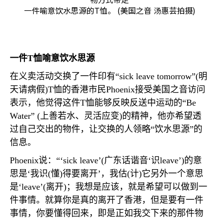
一件喻意饮水思源的T恤。 (美国之音 汤惠芸拍摄)
一件
T
恤喻意饮水思源
在义卖活动交换了一件印有“
sick leave tomorrow
”
(
明
天请病假
)T
恤的香港市民
Phoenix
接受美国之音访问
表示，他觉得这件
T
恤能够反映反送中运动的“
Be
Water
”
(
上善若水、灵活应变
)
的精神，他亦希望透
过自己交出的物件，让交换的人领略“饮水思源”的
信息。
Phoenix
说：“‘
sick leave
’
(
广东话谐音‘识
leave
’
)
的意
思是‘我识
(
懂
)
得要离开’，我估
(
计
)
它另外一个意思
是‘
leave
’
(
离开
)
；我想是应该，就是希望可以做到一
件事情。就算你是真的离开了香港，但是要有一件
事情，你要懂得回来，即是正如我交下来的那件物