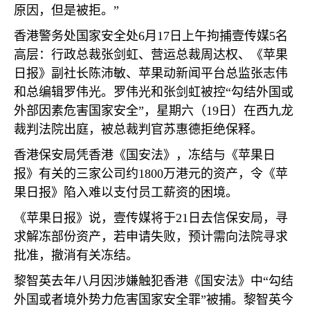
原因，但是被拒。”
香港警务处国家安全处
6
月
17
日上午拘捕壹传媒
5
名
高层：行政总裁张剑虹、营运总裁周达权、《苹果
日报》副社长陈沛敏、苹果动新闻平台总监张志伟
和总编辑罗伟光。罗伟光和张剑虹被控“勾结外国或
外部因素危害国家安全”，星期六（
19
日）在西九龙
裁判法院出庭，被总裁判官苏惠德拒绝保释。
香港保安局凭香港《国安法》，冻结与《苹果日
报》有关的三家公司约
1800
万港元的资产，令《苹
果日报》陷入难以支付员工薪资的困境。
《苹果日报》说，壹传媒将于
21
日去信保安局，寻
求解冻部份资产，若申请失败，预计需向法院寻求
批准，撤消有关冻结。
黎智英去年八月因涉嫌触犯香港《国安法》中“勾结
外国或者境外势力危害国家安全罪”被捕。黎智英今