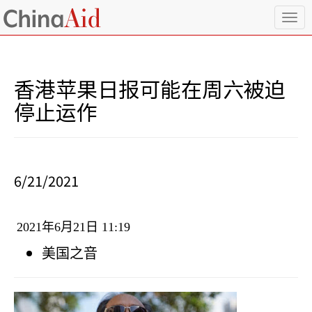
T
o
g
g
l
香港苹果日报可能在周六被迫
e
n
停止运作
a
v
i
g
a
6/21/2021
t
i
o
2021
年
6
月
21
日
11:19
n
美国之音