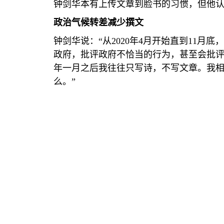
钟剑华本有上传文章到脸书的习惯，但他
政治气候转差减少撰文
钟剑华说：“从
2020
年
4
月开始直到
11
月底，
政府，批评政府不恰当的行为，甚至会批
年一月之后我往往只写诗，不写文章。我
么。”