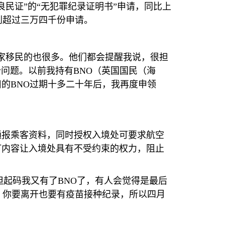
民证”的“无犯罪纪录证明书”申请，同比上
到超过三万四千份申请。
家移民的也很多。他们都会提醒我说，很担
个问题。以前我持有
BNO
（英国国民（海
旧的
BNO
过期十多二十年后，我再度申领
通报乘客资料，同时授权入境处可要求航空
订内容让入境处具有不受约束的权力，阻止
但起码我又有了
BNO
了，有人会觉得是最后
，你要离开也要有疫苗接种纪录，所以四月