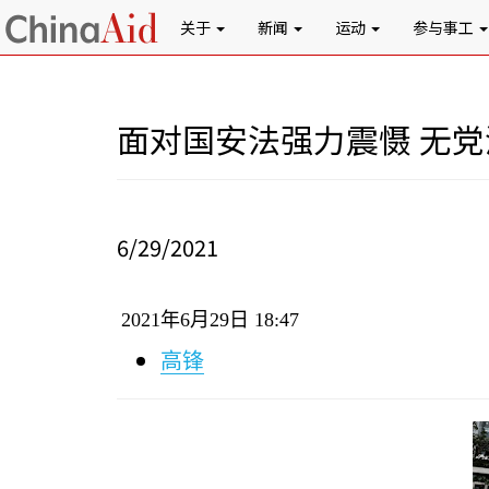
关于
新闻
运动
参与事工
面对国安法强力震慑 无
6/29/2021
2021
年
6
月
29
日
18:47
高锋