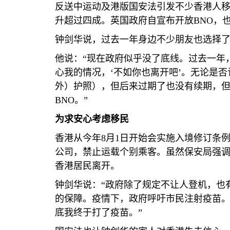
反送中运动及港版国安法引发不少香港人移
升超过四成。英国政府自宣布开放
BNO
，
钟剑华说，过去一年身边不少朋友也选择
他说：“现在政府似乎没了底线。过去一年
心我的情况，‘不如你也离开吧’。无论是
外）护照），但后来过期了也没有续期，
BNO
。”
为求安心考虑移民
香港从今年
8
月
1
日开始会实施入境修订条
公司，禁止运载个别乘客。虽然保安局强
香港居民离开。
钟剑华说：“政府除了规定不让人登机，也
的保障。疫情下，政府呼吁市民注射疫苗
底我终于打了疫苗。”