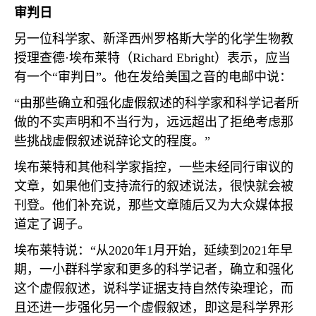
审判日
另一位科学家、新泽西州罗格斯大学的化学生物教
授理查德·埃布莱特（
Richard Ebright
）表示，应当
有一个“审判日”。他在发给美国之音的电邮中说：
“由那些确立和强化虚假叙述的科学家和科学记者所
做的不实声明和不当行为，远远超出了拒绝考虑那
些挑战虚假叙述说辞论文的程度。”
埃布莱特和其他科学家指控，一些未经同行审议的
文章，如果他们支持流行的叙述说法，很快就会被
刊登。他们补充说，那些文章随后又为大众媒体报
道定了调子。
埃布莱特说：“从
2020
年
1
月开始，延续到
2021
年早
期，一小群科学家和更多的科学记者，确立和强化
这个虚假叙述，说科学证据支持自然传染理论，而
且还进一步强化另一个虚假叙述，即这是科学界形