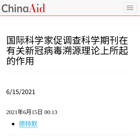
T
o
g
g
l
国际科学家促调查科学期刊在
e
n
有关新冠病毒溯源理论上所起
a
的作用
v
i
g
a
t
i
6/15/2021
o
n
2021
年
6
月
15
日
00:13
德特默