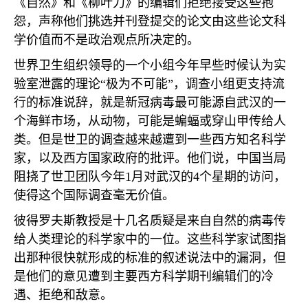
《自然》和《柳叶刀》的编辑们拒绝接受这些抱
怨，声称他们挑选并刊登提交的论文由这些论文科
学价值而不是政治观点所决定的。
世界卫生组织领导的一个小组今年早些时候认为实
验室泄露的理论“极为不可能”，调查小组更支持流
行的标准说辞，就是新冠病毒最可能源自武汉的一
个海鲜市场，从动物，可能是蝙蝠或穿山甲传给人
类。但是世卫的调查越来越遭到一些西方知名科学
家，以及西方国家政府的批评。他们说，中国当局
阻挠了世卫团队今年
1
月对武汉的
4
个星期的访问，
使得这个国际调查毫无价值。
彼得罗夫斯教授是十几名质疑是来自自然的病毒传
给人类理论的科学家中的一位。这些科学家试图指
出那种很快就形成的标准的叙述说法中的漏洞，但
是他们的意见遭到主要西方科学期刊编辑们的冷
遇、拒绝和敌意。