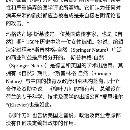
的，都被《柳叶刀》和《自然》期刊早期的有误导
性和严重操弄的医学评论所灌输。它们认为任何对
病毒来源的质疑都应当被看成是来自极右阴谋论者
的攻击。”
玛格达莲娜·斯基波是一位英国遗传学家，也是《自
然》期刊
150
年历史中第一位女性编辑。她说，编辑
决定过程与“斯普林格
-
自然（
Springer Nature
）广泛
的商业利益是严格分开的。“斯普林格
-
自然
（
Springer Nature
）是德国和英国的学术出版商，其
拥有《自然》期刊。“斯普林格
-
自然（
Springer
Nature
）与中国的教育及政府研究机构签有几十个
合作及资助协议。《柳叶刀》的拥有者、总部设在
荷兰的专于科学、技术及医学的出版公司”爱思唯尔
“
(Elsevier)
也是如此。
《柳叶刀》也告诉美国之音说，政治及商业考虑都
没有任何决定编辑政策的作用。