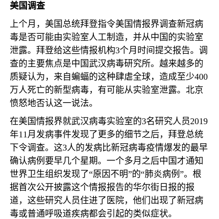
美国调查
上个月，美国总统拜登指令美国情报界调查新冠病
毒是否可能由实验室人工制造，并从中国的实验室
泄露。拜登给这些情报机构
3
个月时间提交报告。调
查的主要焦点是中国武汉病毒研究所。越来越多的
质疑认为，来自蝙蝠的这种肆虐全球，造成至少
400
万人死亡的新型病毒，有可能从实验室泄露。北京
愤怒地否认这一说法。
在美国情报界就武汉病毒实验室的
3
名研究人员
2019
年
11
月发病事件发现了更多的细节之后，拜登总统
下令调查。这
3
人的发病比新冠病毒疫情爆发的最早
确认病例要早几个星期。一个多月之后中国才通知
世界卫生组织发现了“原因不明”的“肺炎病例”。根
据首次公开披露这个情报报告的华尔街日报的报
道，这些研究人员住进了医院，他们出现了新冠病
毒或普通呼吸道疾病都会引起的类似症状。