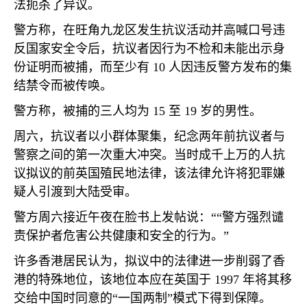
法扼杀了异议。
警方称，在旺角九龙区发生抗议活动并高喊口号违
反国家安全令后，抗议者因行为不检和未能出示身
份证明而被捕，而至少有
10
人因违反警方发布的集
结禁令而被传唤。
警方称，被捕的三人均为
15
至
19
岁的男性。
周六，抗议者以小群体聚集，纪念两年前抗议者与
警察之间的第一次重大冲突。当时成千上万的人抗
议拟议的前英国殖民地法律，该法律允许将犯罪嫌
疑人引渡到大陆受审。
警方周六接近午夜在脸书上发帖说：““警方强烈谴
责保护者危害公共健康和安全的行为。”
许多香港居民认为，拟议中的法律进一步削弱了香
港的特殊地位，该地位本应在英国于
1997
年将其移
交给中国时同意的“一国两制”模式下得到保障。