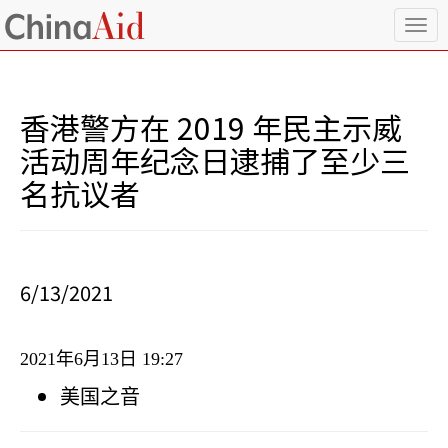
T
o
g
g
l
香港警方在 2019 年民主示威
e
n
活动周年纪念日逮捕了至少三
a
名抗议者
v
i
g
a
t
i
6/13/2021
o
n
2021
年
6
月
13
日
19:27
美国之音