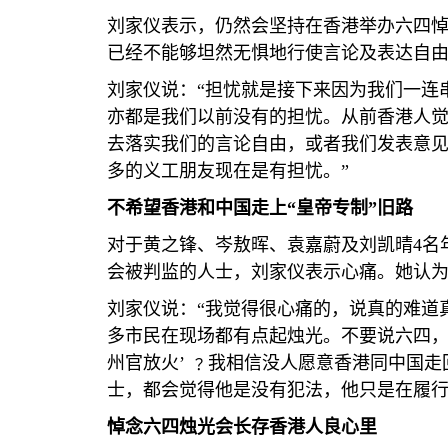
刘家仪表示，仍然会坚持在香港举办六四悼
已经不能够坦然无惧地行使言论及表达自
刘家仪说：“担忧就是接下来因为我们一连
亦都是我们以前没有的担忧。从前香港人
去落实我们的言论自由，或者我们发表意
多的义工朋友现在是有担忧。”
不希望香港和中国走上“皇帝专制”旧路
对于黄之锋、岑敖晖、袁嘉蔚及刘凯晴
4
名
会被判监的人士，刘家仪表示心痛。她认为
刘家仪说：“我觉得很心痛的，说真的难道
多市民在现场都有点起烛光。不要说六四，
州官放火’ ﹖我相信没人愿意香港同中国走
士，都会觉得他是没有犯法，他只是在履
悼念六四烛光会长存香港人良心里