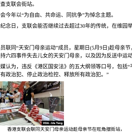
调查支联会街站。
会今年以“为自由、共命运、同抗争”为悼念主题。
四纪念日，支联会能否继续过去超过
30
年的传统，在维园
员联同“天安门母亲运动”成员，星期日
(5
月
9
日
)
趁母亲节
支持六四事件失去儿女的天安门母亲，以及因为反送中运
媒认为，违反《港区国安法》的五大纲领等口号，包括“
有政治犯、停止政治检控、释放所有政治犯。”
香港支联会联同天安门母亲运动趁母亲节在旺角摆街站，