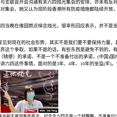
未与支联会开会沟通有关六四烛光集会的安排，亦未有反
对集会，她又认为现阶段香港所有防疫措施都陆续开放，
四当晚在维园燃点悼念烛光，邹幸彤回应表示，并不是支
家见到现在的社会形势，其实不是我们要不要保持力量，其
放弃这个争取，如果不是的话，有些东西是避免不到的，
’（随便）的承诺、不是一个不准备付出的承诺，
(
中国
)
国
去讲六四这件事情，面对的是
3
年、
4
年、
10
年的坐监
(
牢
)
。
联会副主席邹幸彤表示，纪念念六四不是一个轻飘飘，不准备付