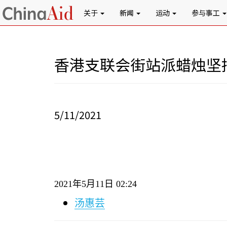
关于
新闻
运动
参与事工
香港支联会街站派蜡烛坚
5/11/2021
2021
年
5
月
11
日
02:24
汤惠芸