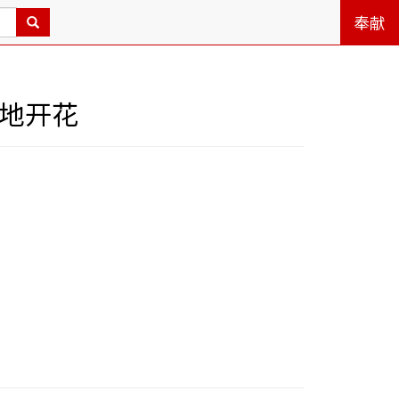
奉献
遍地开花