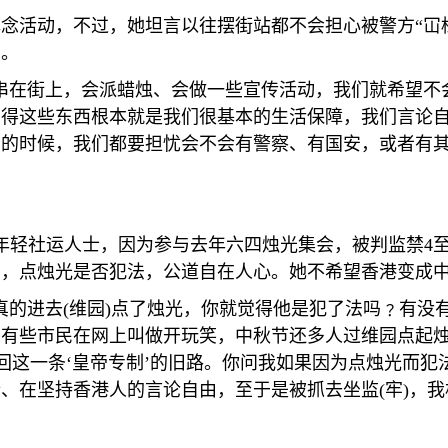
念活动，不过，她坦言以往摆街站都不会担心被警方“冚
由。
串在街上，会派蜡烛、会做一些宣传活动，我们就希望不会
觉得这些东西根本就是我们很基本的生活保障，我们言论
见的时候，我们都要担忧会不会有警察、有国安，或者有
年轻社运人士，因为参与去年六四烛光集会，被判监禁
4
，点烛光是否犯法，公道自在人心。她不希望香港变成中
真的进去
(
维园
)
点了烛光，你就觉得他是犯了法吗﹖有没
有些市民在网上叫做开玩笑，中秋节还多人过维园点起烛
回这一条‘皇帝专制’的旧路。你问我如果因为点烛光而犯
行、在坚持香港人的言论自由，至于是被抓去坐监
(
牢
)
，我