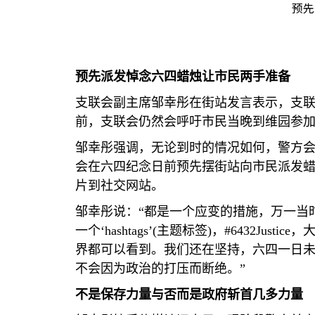
预先
预先派发悼念六四蜡烛让市民两手准备
支联会副主席邹幸彤在街站发言表示，支
前，支联会仍然会呼吁市民当晚到维园参
邹幸彤强调，无论到时的情况如何，警方
会在六四纪念日前预先摆街站向市民派发
片到社交网站。
邹幸彤说：“都是一个应变的措施，万一当
一个‘
hashtags
’
(
主题标签
)
，
#6432Justice
，
界都可以看到。我们还在坚持，六四一日
不会因为政治的打压而断绝。”
不是保存力量与否而是政府斩首几多力量