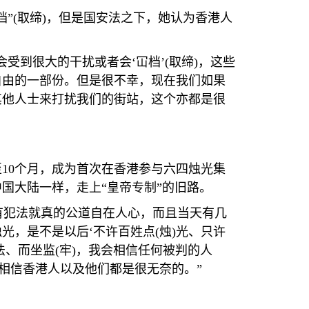
档”
(
取缔
)
，但是国安法之下，她认为香港人
受到很大的干扰或者会‘冚档’
(
取缔
)
，这些
自由的一部份。但是很不幸，现在我们如果
其他人士来打扰我们的街站，这个亦都是很
至
10
个月，成为首次在香港参与六四烛光集
国大陆一样，走上“皇帝专制”的旧路。
有犯法就真的公道自在人心，而且当天有几
光，是不是以后‘不许百姓点
(
烛
)
光、只许
法、而坐监
(
牢
)
，我会相信任何被判的人
相信香港人以及他们都是很无奈的。”