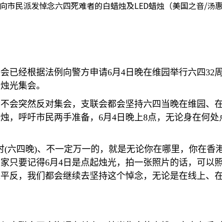
向市民派发悼念六四死难者的白蜡烛及LED蜡烛（美国之音/汤
联会已经根据法例向警方申请
6
月
4
日晚在维园举行六四
32
加烛光集会。
会不会突然反对集会，支联会都会坚持六四当晚在维园、
蜡烛，呼吁市民两手准备，
6
月
4
日晚上
8
点，无论身在何处
时
(
六四晚
)
、不一定万一的，就是无论你在哪里，你在香
大家只要记得
6
月
4
日是点起烛光，拍一张照片的话，可以
未平反，我们都会继续去坚持这个悼念，无论是在线上、