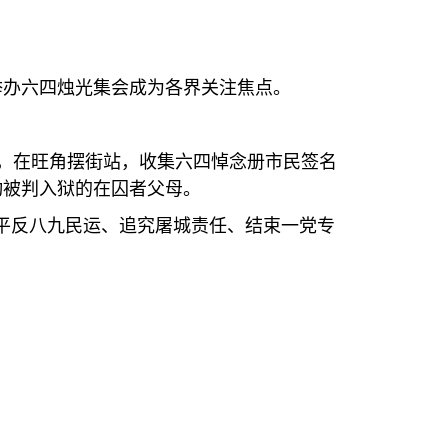
举办六四烛光集会成为各界关注焦点。
，在旺角摆街站，收集六四悼念册市民签名
动被判入狱的在囚者父母。
平反八九民运、追究屠城责任、结束一党专