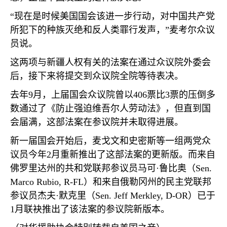
“现在是时候美国国会该进一步行动，对中国共产党
所犯下的种族灭绝和反人类罪行发声，”麦考尔众议
员说。
这两项与新疆人权有关的法案在通过众议院外委会
后，接下来将提交到众议院全院等待表决。
去年
9
月，上届国会众议院曾以
406
票比
3
票的压倒多
数通过了《防止强迫维吾尔人劳动法》，但直到国
会届满，这部法案在参议院并未取得进展。
新一届国会开始后，麦戈文和史密斯等一组两党众
议员今年
2
月重新推出了这部法案的更新版。而来自
佛罗里达州的共和党联邦参议员马可·鲁比奥（
Sen.
Marco Rubio, R-FL
）和来自俄勒冈州的民主党联邦
参议员杰夫·默克里（
Sen. Jeff Merkley, D-OR
）已于
1
月联袂推出了该法案的参议院新版本。