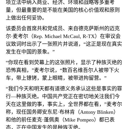
项立法中纳入商业、经济、环境和战略等多重考
量，但最重要的是不能在美国的核心价值观和原则
上做出任何妥协。
该委员会首席共和党成员、来自德克萨斯州的迈克
尔·麦考尔（
Rep. Michael McCaul, R-TX
）在审议会
议致词时出示了一张照片并说道，“这正是现在真实
发生在中国的景象。”
“你现在看到荧幕上的这张照片，显示了种族灭绝的
恐怖真相，”麦考尔说，“数百名维吾尔人被带下火
车，带上镣铐，蒙上眼睛，被带进拘留营。”
“我们今天和明天都有道德义务承认这些是事实的罪
行—种族灭绝。中国共产党正在密切地关注我们今
天在这里做的事，事实上，全世界都在看，”麦考尔
称，现任国务卿安东尼·布林肯（
Antony Blinken
）
和他的前任麦克·蓬佩奥（
Mike Pompeo
）都已表
态，正在中国发生的是种族灭绝。