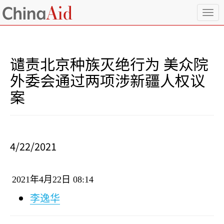
T
o
g
g
l
谴责北京种族灭绝行为 美众院
e
n
外委会通过两项涉新疆人权议
a
案
v
i
g
a
t
i
4/22/2021
o
n
2021
年
4
月
22
日
08:14
李逸华