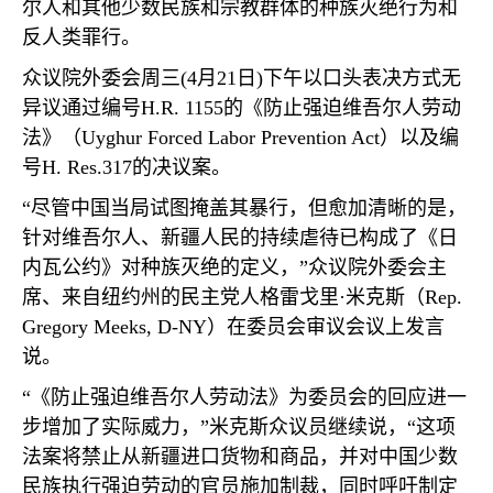
尔人和其他少数民族和宗教群体的种族灭绝行为和
反人类罪行。
众议院外委会周三
(4
月
21
日
)
下午以口头表决方式无
异议通过编号
H.R. 1155
的《防止强迫维吾尔人劳动
法》（
Uyghur Forced Labor Prevention Act
）以及编
号
H. Res.317
的决议案。
“尽管中国当局试图掩盖其暴行，但愈加清晰的是，
针对维吾尔人、新疆人民的持续虐待已构成了《日
内瓦公约》对种族灭绝的定义，”众议院外委会主
席、来自纽约州的民主党人格雷戈里·米克斯（
Rep.
Gregory Meeks, D-NY
）在委员会审议会议上发言
说。
“《防止强迫维吾尔人劳动法》为委员会的回应进一
步增加了实际威力，”米克斯众议员继续说，“这项
法案将禁止从新疆进口货物和商品，并对中国少数
民族执行强迫劳动的官员施加制裁，同时呼吁制定