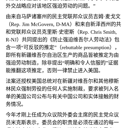
外交战略应对该地区强迫劳动的问题。”
由来自马萨诸塞州的民主党联邦众议员吉姆·麦戈文
（
Rep. Jim McGovern, D-MA
）和来自新泽西州的共
和党联邦众议员克里斯·史密斯（
Rep. Chris Smith,
R-NJ
）共同提出的《防止强迫维吾尔人劳动法》包
含一项“可反驳的推定”（
rebuttable presumption
），
即所有新疆维吾尔自治区生产的商品皆被推定为由
强迫劳动制造，除非提出“明确和令人信服的”证据
能推翻这项推定，否则一律禁止进入美国。
法案还授权美国总统对在新疆对维吾尔和其他穆斯
林民众强制劳役的任何人实施制裁，要求被列入名
单的美国公司公布与有关中国公司和实体接触的财
务情况。
今年才刚上任成为众议院外委会主席的民主党众议
员米克斯表示，委员会的职责是必须在通过的每一