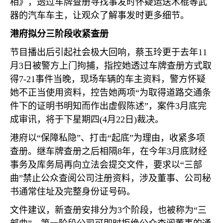
相》，透过车牌查册寻找事发时怀疑运送木棍等武
器的汽车车主，让观众了解事发时更多细节。
港府拟分三阶段收紧查册
节目播出后引起社会极大回响，蔡玉玲更于去年
11
月
3
日被警方上门拘捕，指控她透过车牌查册方式取
得
7-21
事件当晚，现场车辆的车主资料，警方怀疑
她不正当使用资料，控告她两项“为取得道路交通条
件下的证明书明知而作出虚假陈述”，案件
3
月底完
成审讯，将于下星期四
(4
月
22
日
)
裁决。
港府以“保障私隐”、打击“起底”为理由，收紧多项
查册。继车牌查册之后相隔
8
年，在今年
3
月底财经
事务及库务局再向立法会提交文件，要求以“三部
曲”禁止公众查阅公司注册资料，涉及董事、公司秘
书通常住址及完整身份证号码。
文件建议，新查册安排分为
3
个阶段，也被称为“三