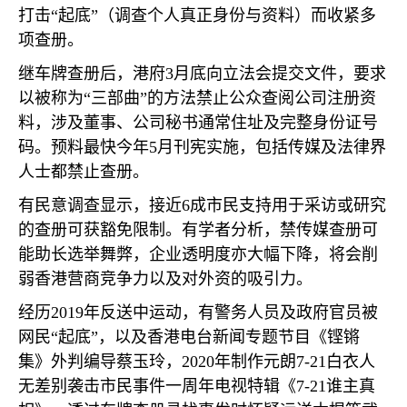
打击“起底”（调查个人真正身份与资料）而收紧多
项查册。
继车牌查册后，港府
3
月底向立法会提交文件，要求
以被称为“三部曲”的方法禁止公众查阅公司注册资
料，涉及董事、公司秘书通常住址及完整身份证号
码。预料最快今年
5
月刊宪实施，包括传媒及法律界
人士都禁止查册。
有民意调查显示，接近
6
成市民支持用于采访或研究
的查册可获豁免限制。有学者分析，禁传媒查册可
能助长选举舞弊，企业透明度亦大幅下降，将会削
弱香港营商竞争力以及对外资的吸引力。
经历
2019
年反送中运动，有警务人员及政府官员被
网民“起底”，以及香港电台新闻专题节目《铿锵
集》外判编导蔡玉玲，
2020
年制作元朗
7-21
白衣人
无差别袭击市民事件一周年电视特辑《
7-21
谁主真