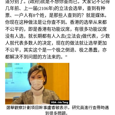
道分别了。
(
政府
)
就是不想你查而已，大家记不记得
几年前、上一届
(2106
年
)
的立法会选举，查到有种
票、一户人有
8
个姓，是那些人查到的？就是媒体。
你现在这种做法是让你查不到。香港的选举从来都
不公平的，即是香港有功能议席，有很多功能议席
没有人选，就长期都有人入去
(
立法会
)
做代表，少数
人就代表多数人的决定，现在的做法就让选举更加
不公平，其实这个是一个极之倒退、极之愚蠢，亦
都解决不到问题的方法来的。”
選舉觀察計劃項目幹事盧睿敏表示，研究員進行查冊時遇
到很多問題，