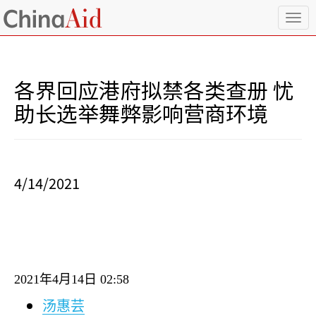
T
o
g
g
l
各界回应港府拟禁各类查册 忧
e
n
助长选举舞弊影响营商环境
a
v
i
g
a
4/14/2021
t
i
o
n
2021
年
4
月
14
日
02:58
汤惠芸