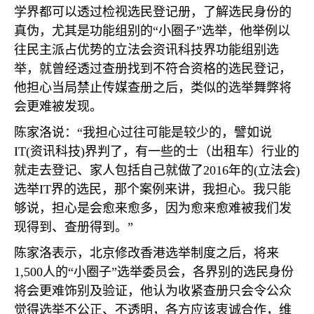
学界都可以透过检视选民登记册，了解选民身份的
真伪，尤其是功能组别的“小圈子”选举，他举例以
往民主派占优势的立法会资讯科技界功能组别选
举，就曾经透过查册找到不符合资格的选民登记，
他担心当局禁止传媒查册之后，类似的选举舞弊将
会更难被发现。
陈家洛说：“我担心过往可能是较少的，譬如说
IT(
资讯科技
)
界判了，有一些的士（出租车）行业的
就走去登记、家人包括自己就做了
2016
年的
(
立法会
)
选举
IT
界的选民，那个案例来讲，我担心。我只能
够说，担心是会愈来愈多，因为愈来愈难被我们发
现得到、查册得到。”
陈家洛表示，北京修改香港选举制度之后，将来
1,500
人的“小圈子”选举委员会，各界别的选民身份
将会更难饰别及验证，他认为收紧查册只会令公众
觉得选举不公正、不透明，各方应该衷诚合作，维