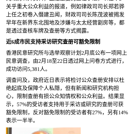
关乎重大公众利益的报道，例如律政司司长郑若骅
上任之初卷入僭建丑闻，财政司司长陈茂波被揭发
早年在新界东北囤地及涉嫌与太太经营劏房等，都
是透过查核车牌及查册等方式揭露。
近
6
成市民支持采访研究查册可豁免限制
香港民意研究所与选举观察计划
2
月底公布一项网上
民意调查，由
2
月
18
至
22
日透过网上问卷方式进行，
成功访问
5,381
人。
调查问及，政府近日表示将检讨公众查册安排以杜
绝起底及保障个人私隠，但有新闻和研究机构担
心，限制查册有损公众知情权和公众利益。结果显
示，
57%
的受访者支持用于采访或研究的查册可获
豁免限制，反对豁免限制的受访者有
27%
，另有
14%
表示一半半。