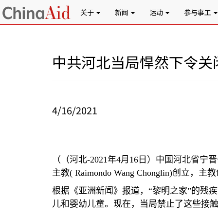
关于
新闻
运动
参与事工
中共河北当局悍然下令关
4/16/2021
（（河北
-2021
年
4
月
16
日）中国河北省宁晋
主教
( Raimondo Wang Chonglin)
创立，主教
根据《亚洲新闻》报道，
“
黎明之家
”
的残疾
儿和婴幼儿童。现在，当局禁止了这些接