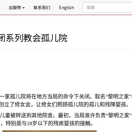
出版物
联系我们
English
闭系列教会孤儿院
一家孤儿院将在地方当局的命令下关闭。取名
“
黎明之家
”
创立了修女会，让修女们照顾孤儿院的孤儿和残障婴孩。
儿童被转送到其他院舍。最初，当局准许负责
“
黎明之家
”
触，特别是与
18
岁以下的残疾婴孩的接触。