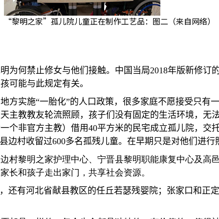
“黎明之家”孤儿院儿童正在制作工艺品：图二（来自网络）
说明为何禁止修女与他们接触。中国当局
2018
年版新修订
婴孩可能与此规定有关。
多地方实施
“
一胎化
”
的人口政策，很多家庭不愿接受只有
被天主教教友轮流照顾，孩子们没有固定的生活环境，无
后一个非官方主教）借用
40
平方米的民宅成立孤儿院，交
县边村收留过
600
多名孤残儿童。在早期只是对他们进行
：边村黎明之家护理中心、宁晋县黎明职能康复中心及高
助家长和孩子走出家门，共享社会资源。
，还有河北省献县教区的任丘若瑟残婴院；张家口和正