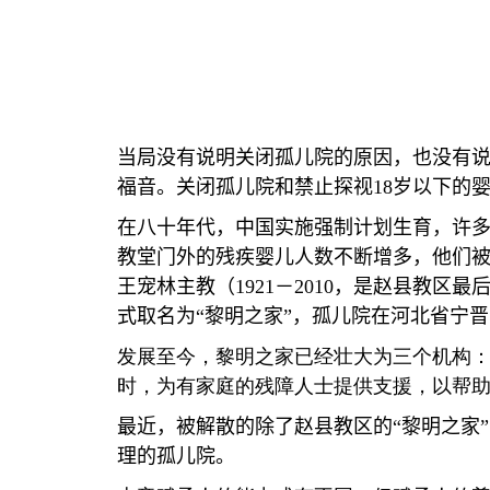
当局没有说明关闭孤儿院的原因，也没有
福音。关闭孤儿院和禁止探视
18
岁以下的
在八十年代，中国实施强制计划生育，许
教堂门外的残疾婴儿人数不断增多，他们
王宠林主教（
1921
－
2010
，是赵县教区最
式取名为
“
黎明之家
”
，孤儿院在河北省宁晋
发展至今，黎明之家已经壮大为三个机构
时，为有家庭的残障人士提供支援，以帮
最近，被解散的除了赵县教区的
“
黎明之家
”
理的孤儿院。