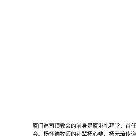
厦门巡司顶教会的前身是厦港礼拜堂，首
会。杨怀德牧师的孙辈杨心斐、杨元璋传