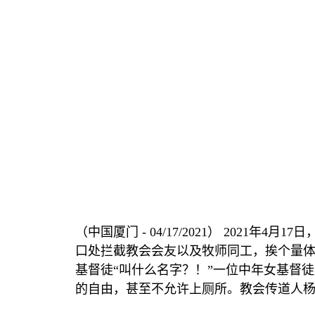
（中国厦门
- 04/17/2021
）
2021
年
4
月
17
日
口处拦截教会会友以及牧师同工，挨个量
基督徒
“
叫什么名字？！
”
一位中年女基督徒
的自由，甚至不允许上厕所。教会传道人