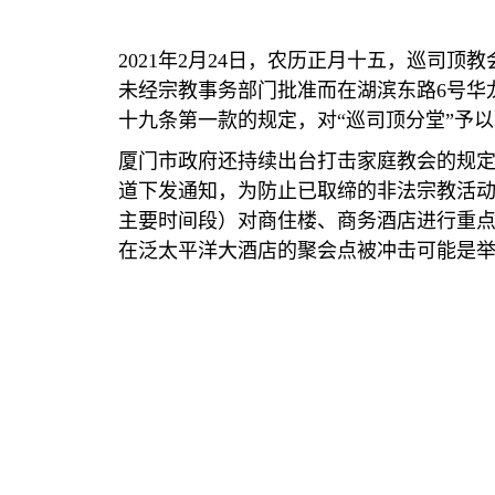
2021
年
2
月
24
日，农历正月十五，巡司顶教
未经宗教事务部门批准而在湖滨东路
6
号华
十九条第一款的规定，对
“
巡司顶分堂
”
予以
厦门市政府还持续出台打击家庭教会的规
道下发通知，为防止已取缔的非法宗教活
主要时间段）对商住楼、商务酒店进行重
在泛太平洋大酒店的聚会点被冲击可能是