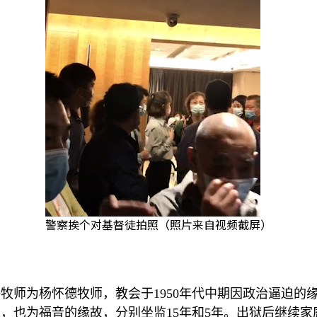
警察挨个对基督徒拍照（照片来自视频截屏）
任牧师为杨怀德牧师，教会于
1950
年代中期因政治逼迫的
道，也为福音的缘故，分别坐监
15
年和
5
年。出狱后继续家