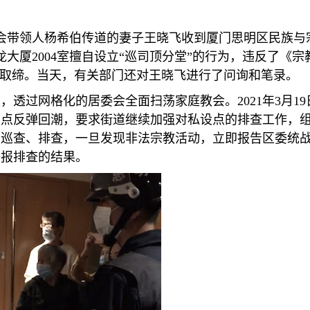
会带领人杨希伯传道的妻子王晓飞收到厦门思明区民族与
龙大厦
2004
室擅自设立
“
巡司顶分堂
”
的行为，违反了《宗
取缔。当天，有关部门还对王晓飞进行了问询和笔录。
定，透过网格化的居委会全面扫荡家庭教会。
2021
年
3
月
19
动点反弹回潮，要求街道继续加强对私设点的排查工作，
点巡查、排查，一旦发现非法宗教活动，立即报告区委统
举报排查的结果。