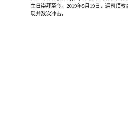
主日崇拜至今。
2019
年
5
月
19
日，巡司顶教
现并数次冲击。