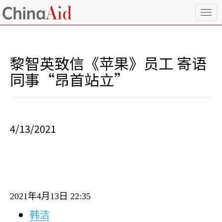
T
o
g
g
l
黎智英致信《苹果》员工 寄语
e
n
同事“昂首站立”
a
v
i
g
a
4/13/2021
t
i
o
n
2021
年
4
月
13
日
22:35
韩洁