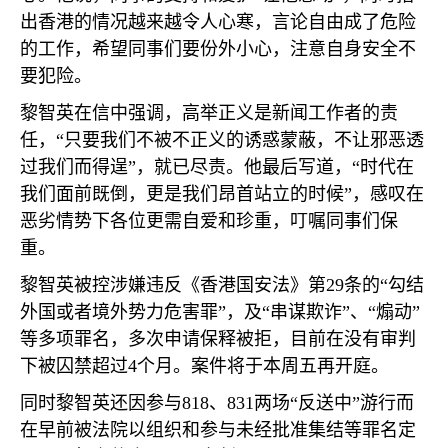
出香港的情况越来越令人心寒，言论自由成了危险
的工作，希望同事们要份外小心，注意自身安全不
要犯险。
黎智英在信中强调，高举正义是新闻工作者的责
任，“只要我们不被不正义的诱惑蒙蔽，不让邪恶透
过我们而得逞”，就已尽责。他最后写道，“时代在
我们面前既倒，更是我们昂首站立的时候”，感叹在
恶劣情势下各位更需自爱和珍重，叮嘱同事们保
重。
黎智英被控涉嫌违反《香港国安法》第
29
条的“勾结
外国或者境外势力危害罪”，及“串谋欺诈”、“煽动”
等多项罪名，多次申请保释被拒，目前在没有审判
下被囚禁超过
4
个月。案件将于本周五再开庭。
同时黎智英还因参与
818
、
831
两场“反送中”游行而
在早前被法院以组织和参与未经批准集结等罪名定