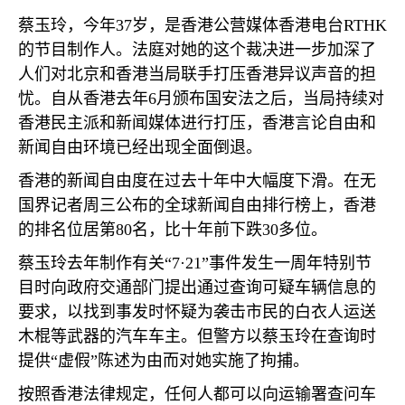
蔡玉玲，今年
37
岁，是香港公营媒体香港电台
RTHK
的节目制作人。法庭对她的这个裁决进一步加深了
人们对北京和香港当局联手打压香港异议声音的担
忧。自从香港去年
6
月颁布国安法之后，当局持续对
香港民主派和新闻媒体进行打压，香港言论自由和
新闻自由环境已经出现全面倒退。
香港的新闻自由度在过去十年中大幅度下滑。在无
国界记者周三公布的全球新闻自由排行榜上，香港
的排名位居第
80
名，比十年前下跌
30
多位。
蔡玉玲去年制作有关“
7
·
21
”事件发生一周年特别节
目时向政府交通部门提出通过查询可疑车辆信息的
要求，以找到事发时怀疑为袭击市民的白衣人运送
木棍等武器的汽车车主。但警方以蔡玉玲在查询时
提供“虚假”陈述为由而对她实施了拘捕。
按照香港法律规定，任何人都可以向运输署查问车