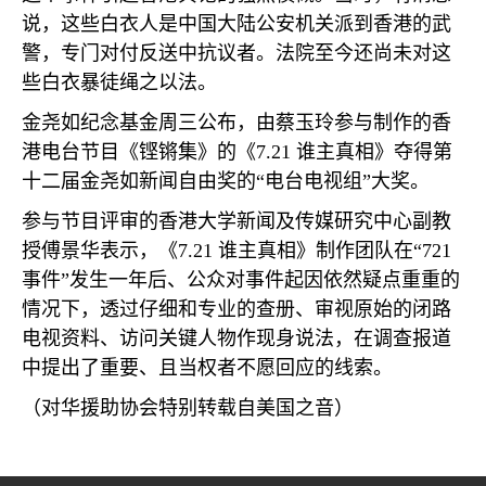
说，这些白衣人是中国大陆公安机关派到香港的武
警，专门对付反送中抗议者。法院至今还尚未对这
些白衣暴徒绳之以法。
金尧如纪念基金周三公布，由蔡玉玲参与制作的香
港电台节目《铿锵集》的《
7.21
谁主真相》夺得第
十二届金尧如新闻自由奖的“电台电视组”大奖。
参与节目评审的香港大学新闻及传媒研究中心副教
授傅景华表示，《
7.21
谁主真相》制作团队在“
721
事件”发生一年后、公众对事件起因依然疑点重重的
情况下，透过仔细和专业的查册、审视原始的闭路
电视资料、访问关键人物作现身说法，在调查报道
中提出了重要、且当权者不愿回应的线索。
（对华援助协会特别转载自美国之音）