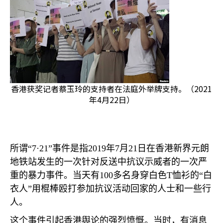
香港获奖记者蔡玉玲的支持者在法庭外举牌支持。（2021
年4月22日）
所谓“
7
·
21
”事件是指
2019
年
7
月
21
日在香港新界元朗
地铁站发生的一次针对反送中抗议示威者的一次严
重的暴力事件。当天有
100
多名身穿白色
T
恤衫的“白
衣人”用棍棒殴打参加抗议活动回家的人士和一些行
人。
这个事件引起香港舆论的强烈愤慨。当时，有消息