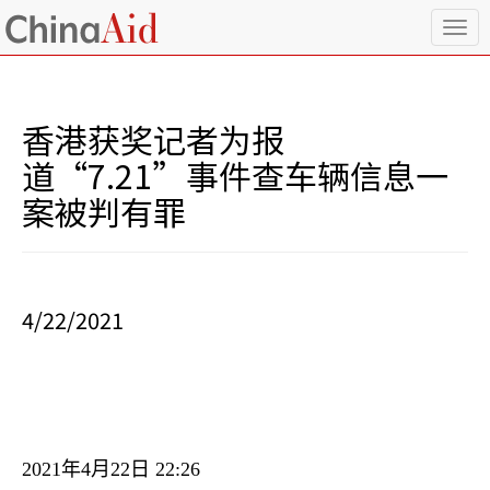
T
o
g
g
l
香港获奖记者为报
e
n
道“7.21”事件查车辆信息一
a
案被判有罪
v
i
g
a
t
i
4/22/2021
o
n
2021
年
4
月
22
日
22:26