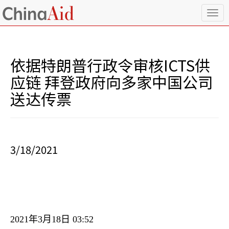
T
o
g
g
l
依据特朗普行政令审核ICTS供
e
n
应链 拜登政府向多家中国公司
a
送达传票
v
i
g
a
t
i
3/18/2021
o
n
2021
年
3
月
18
日
03:52