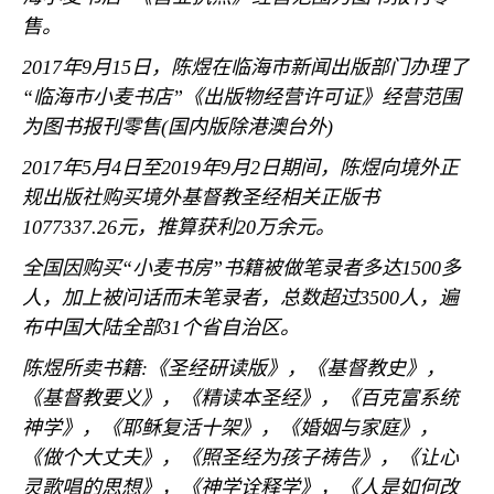
售。
2017
年
9
月
15
日，陈煜在临海市新闻出版部门办理了
“
临海市小麦书店
”
《出版物经营许可证》经营范围
为图书报刊零售
(
国内版除港澳台外
)
2017
年
5
月
4
日至
2019
年
9
月
2
日期间，陈煜向境外正
规出版社购买境外基督教圣经相关正版书
1077337.26
元，推算获利
20
万余元。
全国因购买
“
小麦书房
”
书籍被做笔录者多达
1500
多
人，加上被问话而未笔录者，总数超过
3500
人，遍
布中国大陆全部
31
个省自治区。
陈煜所卖书籍
:
《圣经研读版》，《基督教史》，
《基督教要义》，《精读本圣经》，《百克富系统
神学》，《耶稣复活十架》，《婚姻与家庭》，
《做个大丈夫》，《照圣经为孩子祷告》，《让心
灵歌唱的思想》，《神学诠释学》，《人是如何改