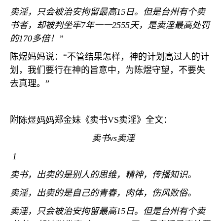
卖淫，只会被治安拘留最高
15
日。但是台州有个卖
书者，却被判坐牢
7
年一一
2555
天，是卖淫最高处罚
的
170
多倍！
”
陈煜妈妈说：
“
不管结果怎样，神的计划高过人的计
划，我们要行在神的旨意中，为陈煜守望，不要失
去真理。
”
附
陈煜妈妈
郑金妹《卖书
VS
卖淫》全文：
卖书
vs
卖淫
1
卖书，出卖的是别人的思维，精神，传
播知识。
卖淫，出卖的是自己的青春，肉体，伤风败俗。
卖淫，只会被治安拘留最高
15
日。但是台州有个卖