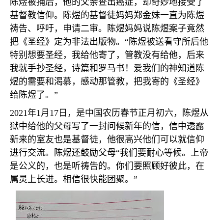
陈煜被捕后，他的父亲查出癌症，却奇妙地接受了
基督教信仰。陈煜的基督徒妈妈郑金妹一直为陈煜
祷告、呼吁，申请二审。陈煜妈妈说陈煜案子竟然
把《圣经》定为非法出版物。
“
陈煜被送看守所后他
特别想要圣经，我给他寄了，管教没有给他，后来
我就手抄圣经，诗篇和罗马书！爱我们的神知道陈
煜的需要和渴慕，感动那管教，把我寄的《圣经》
给陈煜了。
”
2021
年
1
月
17
日，是中国农历春节正月初六，陈煜从
狱中给他的父母写了一封问候新年的信，信中透露
新来的室友也是基督徒，他很高兴他们可以就信仰
进行交流。陈煜还鼓励父母
“
我们要耐心等候。上帝
是公义的，也是听祷告的。你们要照顾好彼此，在
属灵上长进。相信很快能团聚。
”