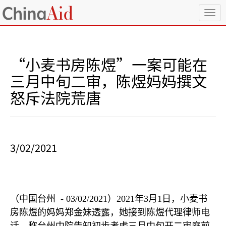
T
o
g
g
l
“小麦书房陈煜”一案可能在
e
n
三月中旬二审，陈煜妈妈撰文
a
怒斥法院荒唐
v
i
g
a
t
i
3/02/2021
o
n
（中国台州
- 03/02/2021
）
2021
年
3
月
1
日，小麦书
房陈煜的妈妈郑金妹透露，她接到陈煜代理律师电