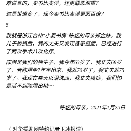
难道真的，卖书比卖淫，还更罪恶深重？
这是世道变了，现今卖书比卖淫更恶百倍？
5
我就是浙江台州
"
小麦书房
"
陈煜的母亲郑金妹，我
儿子被抓后，我的丈夫又发现罹患癌症，已经进行
了两次手术八次化疗。
陈煜是我们的独生子，我今年
63
岁了，我丈夫
68
岁
了，若陈煜坐
7
年牢出来，我就
70
岁了，我丈夫就
75
岁了。我现在整天以泪洗面，我丈夫癌症，我们怕
是活不到陈煜出狱
~~
陈煜的母亲，
2021
年
1
月
25
日
（
对华援助网特约记者玉冰报道）