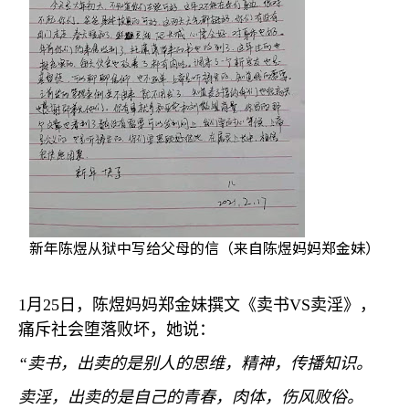
新年陈煜从狱中写给父母的信（来自陈煜妈妈郑金妹）
1
月
25
日，陈煜妈妈郑金妹撰文《卖书
VS
卖淫》，
痛斥社会堕落败坏，她说：
“
卖书，出卖的是别人的思维，精神，传播知识。
卖淫，出卖的是自己的青春，肉体，伤风败俗。