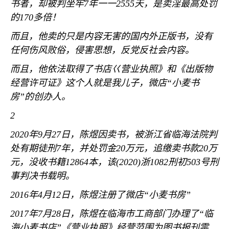
书者，却被判坐牢
7
年一一
2555
天，是卖淫最高处罚
的
170
多倍！
而且，他卖的只是内容无害的国内外正版书，没有
任何伤风败俗，侵害思想，反党反社会内容。
而且，他依法取得了书店巜营业执照》和《出版物
经营许可证》这个人就是我儿子，微店
“
小麦书
房
”
的创办人。
2
2020
年
9
月
27
日，陈煜因卖书，被浙江省临海法院判
处有期徒刑
7
年，并处罚金
20
万元，追缴卖书款
20
万
元，没收书籍
12864
本，该
(2020)
浙
1082
刑初
503
号刑
事判决书载明。
2016
年
4
月
12
日，陈煜注册了微店
“
小麦书房
”
2017
年
7
月
28
日，陈煜在临海市工商部门办理了
“
临
海小麦书店
”
《营业执照》经营范围为图书报刊零