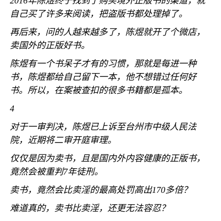
2016
年陈煜终于找到了购买境外正版书的渠道，就
自己买了许多来阅读，把盗版书都处理掉了。
再后来，问的人越来越多了，陈煜就开了个微店，
卖国外的正版好书。
陈煜有一个书呆子才有的习惯，那就是每进一种
书，陈煜都给自己留下一本，他不想错过任何好
书。所以，在案被查扣的很多书籍都是孤本。
4
对于一审判决，陈煜已上诉至台州市中级人民法
院，近期将二审开庭审理。
仅仅是因为卖书，且是国内外内容健康的正版书，
竟然会被重判
7
年徒刑。
卖书，竟然会比卖淫的最高处罚高出
170
多倍？
难道真的，卖书比卖淫，还更无法容忍？