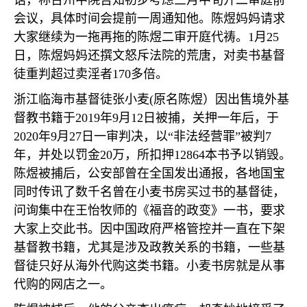
话，称台州中院告知初步考虑三月中旬开二审庭前
会议，具体时间会提前一周通知他。陈煜妈妈请求
大家继续为一拖再拖的陈煜二审开庭代祷。
1
月
25
日，陈煜妈妈还撰文怒斥法院的荒唐，对卖书基督
徒重判超过卖淫者
170
多倍。
浙江临海市基督徒张小麦
(
原名陈煜）因出售境外基
督教书籍于
2019
年
9
月
12
日被捕，关押一年后，于
2020
年
9
月
27
日一审判决，以
“
非法经营罪
”
被判
7
年，并处以罚金
20
万，所扣押
12864
本书予以销毁。
陈煜被捕后，公安部曾在全国发出通报，各地国宝
同时传讯了数千名曾在小麦书房买过书的基督徒，
问询集中在王怡牧师的《福音的政变》一书，要求
大家上交此书。因中国政府严格管控并一直在下架
基督教书籍，尤其是涉及政教关系的书籍，一些基
督徒只好从海外代购这类书籍。小麦书房就是从事
代购的网店之一。