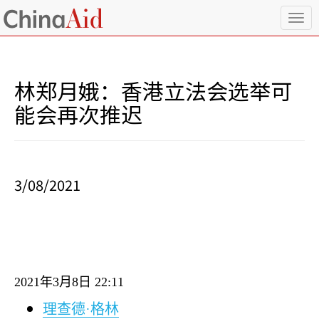
T
o
g
g
l
林郑月娥：香港立法会选举可
e
n
能会再次推迟
a
v
i
g
a
3/08/2021
t
i
o
n
2021
年
3
月
8
日
22:11
理查德·格林