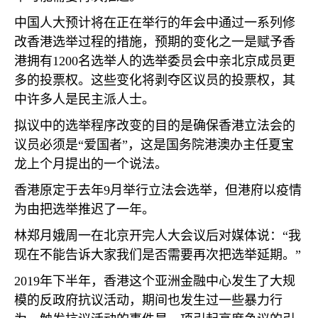
中国人大预计将在正在举行的年会中通过一系列修
改香港选举过程的措施，预期的变化之一是赋予香
港拥有
1200
名选举人的选举委员会中亲北京成员更
多的投票权。这些变化将剥夺区议员的投票权，其
中许多人是民主派人士。
拟议中的选举程序改变的目的是确保香港立法会的
议员必须是“爱国者”，这是国务院港澳办主任夏宝
龙上个月提出的一个说法。
香港原定于去年
9
月举行立法会选举，但港府以疫情
为由把选举推迟了一年。
林郑月娥周一在北京开完人大会议后对媒体说：“我
现在不能告诉大家我们是否需要再次把选举延期。”
2019
年下半年，香港这个亚洲金融中心发生了大规
模的反政府抗议活动，期间也发生过一些暴力行