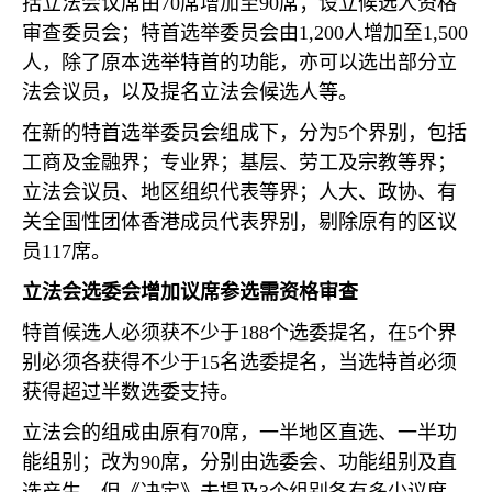
括立法会议席由
70
席增加至
90
席；设立候选人资格
审查委员会；特首选举委员会由
1,200
人增加至
1,500
人，除了原本选举特首的功能，亦可以选出部分立
法会议员，以及提名立法会候选人等。
在新的特首选举委员会组成下，分为
5
个界别，包括
工商及金融界；专业界；基层、劳工及宗教等界；
立法会议员、地区组织代表等界；人大、政协、有
关全国性团体香港成员代表界别，剔除原有的区议
员
117
席。
立法会选委会增加议席参选需资格审查
特首候选人必须获不少于
188
个选委提名，在
5
个界
别必须各获得不少于
15
名选委提名，当选特首必须
获得超过半数选委支持。
立法会的组成由原有
70
席，一半地区直选、一半功
能组别；改为
90
席，分别由选委会、功能组别及直