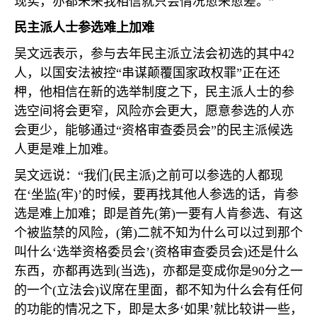
现实，亦都未来我相信就只会情况愈来愈差。”
民主派人士参选难上加难
吴文远表示，参与去年民主派立法会初选的其中
42
人，以国安法被控“串谋颠覆国家政权罪”正在还
柙，他相信在新的选举制度之下，民主派人士的参
选空间将会更窄，风险亦会更大，愿意参选的人亦
会更少，能够通过“资格审查委员会”的民主派候选
人更是难上加难。
吴文远说：“我们
(
民主派
)
之前可以参选的人都现
在‘坐监
(
牢
)
’的时候，要再找其他人参选的话，肯参
选是难上加难；即是首先
(
第
)
一要有人肯参选、有这
个被监禁的风险，
(
第
)
二就不知为什么可以过到那个
叫什么‘选举资格委员会’
(
资格审查委员会
)
还是什么
东西，亦都再选到
(
当选
)
，亦都是变成你是
90
分之一
的一个
(
立法会
)
议席在里面，都不知为什么会有任何
的功能的情况之下，即是太多‘如果’就比较讲一些，