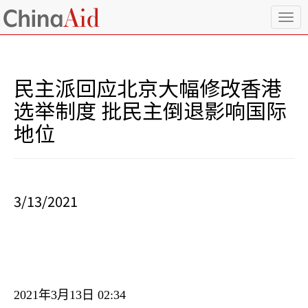
T
o
g
g
l
民主派回应北京大幅修改香港
e
n
选举制度 批民主倒退影响国际
a
地位
v
i
g
a
t
i
3/13/2021
o
n
2021
年
3
月
13
日
02:34