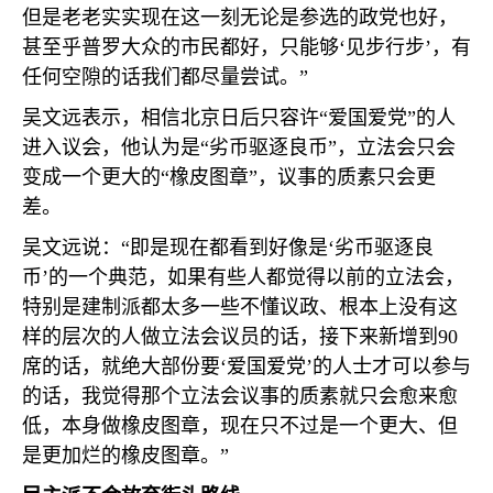
但是老老实实现在这一刻无论是参选的政党也好，
甚至乎普罗大众的市民都好，只能够‘见步行步’，有
任何空隙的话我们都尽量尝试。”
吴文远表示，相信北京日后只容许“爱国爱党”的人
进入议会，他认为是“劣币驱逐良币”，立法会只会
变成一个更大的“橡皮图章”，议事的质素只会更
差。
吴文远说：“即是现在都看到好像是‘劣币驱逐良
币’的一个典范，如果有些人都觉得以前的立法会，
特别是建制派都太多一些不懂议政、根本上没有这
样的层次的人做立法会议员的话，接下来新增到
90
席的话，就绝大部份要‘爱国爱党’的人士才可以参与
的话，我觉得那个立法会议事的质素就只会愈来愈
低，本身做橡皮图章，现在只不过是一个更大、但
是更加烂的橡皮图章。”