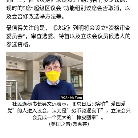
选产生，但《决定》未提及
3
个组别各有多少议席、
现时的
5
席“超级区议会”功能组别议席会否取消，以
及会否修改选举方法等。
最值得关注的是，《决定》列明将会设立“资格审查
委员会”，审查选委、特首以及立法会议员候选人的
参选资格。
社民连秘书长吴文远表示，北京日后只容许”爱国爱
党”的人进入议会，认为是”劣币驱逐良币”，立法会只
会变成一个更大的”橡皮图章”。
（美国之音/汤惠芸）