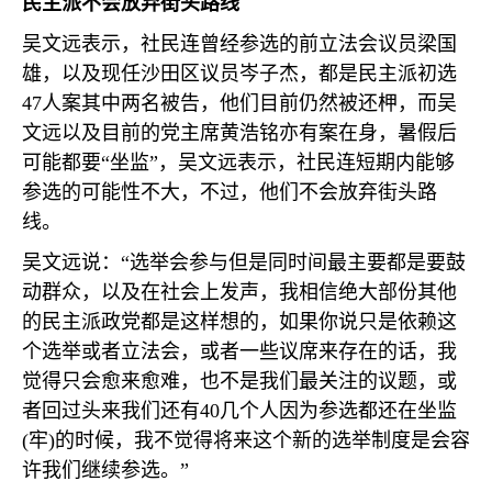
民主派不会放弃街头路线
吴文远表示，社民连曾经参选的前立法会议员梁国
雄，以及现任沙田区议员岑子杰，都是民主派初选
47
人案其中两名被告，他们目前仍然被还柙，而吴
文远以及目前的党主席黄浩铭亦有案在身，暑假后
可能都要“坐监”，吴文远表示，社民连短期内能够
参选的可能性不大，不过，他们不会放弃街头路
线。
吴文远说：“选举会参与但是同时间最主要都是要鼓
动群众，以及在社会上发声，我相信绝大部份其他
的民主派政党都是这样想的，如果你说只是依赖这
个选举或者立法会，或者一些议席来存在的话，我
觉得只会愈来愈难，也不是我们最关注的议题，或
者回过头来我们还有
40
几个人因为参选都还在坐监
(
牢
)
的时候，我不觉得将来这个新的选举制度是会容
许我们继续参选。”