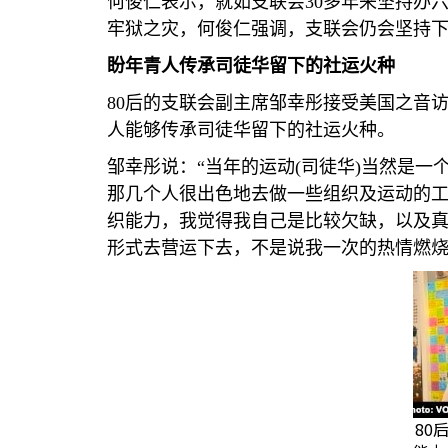
何俊仁表示，就如支联会
30
多年来坚持办六
牢狱之灾，何俊仁强调，支联会仍会坚持
盼年青人传承司徒华留下的社运火种
80
后的支联会副主席邹幸彤接受美国之音
人能够传承司徒华留下的社运火种。
邹幸彤说：“当年的运动
(
司徒华
)
当然是一
那几个人很出色地去做一些组织及运动的
织能力，我觉得我自己是比较欠缺，以及
形式去营运下去，不是说我一次的热情燃烧
80