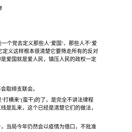
谬
一个党去定义那些人‘爱国’、那些人不‘爱
它定义这样根本很清楚它要筛走所有的反对
即是爱国就是爱人民，镇压人民的政权一定
不会取缔支联会。
‘打横来’
(
蛮干
)
的了，是完全不讲法律程
红线是乱来，这个已经是清楚它们的做法，
计，当局今年仍然会以疫情为借口，不批准