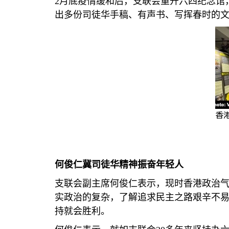
2
月底疫情缓和后，支联会重开六四纪念馆
出多份司徒华手稿、有声书、写挥春时的
香
何俊仁冀司徒华精神振奋年轻人
支联会副主席何俊仁表示，现时香港政治
实政治的复杂，了解追求民主之路艰辛不
持就会胜利。