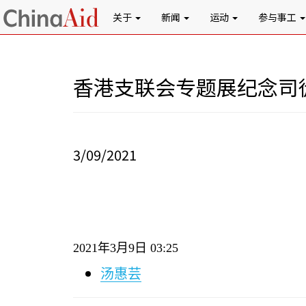
关于
新闻
运动
参与事工
香港支联会专题展纪念司
3/09/2021
2021
年
3
月
9
日
03:25
汤惠芸