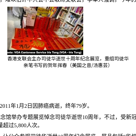
香港支联会主办司徒华逝世十周年纪念展览，重组司徒华
亲笔书写的贺年挥春（美国之音/汤惠芸）
2011
年
1
月
2
日因肺癌病逝，终年
79
岁。
纪念馆举办专题展览悼念司徒华逝世
10
周年，不过，受新
量超过
5,800
人次。