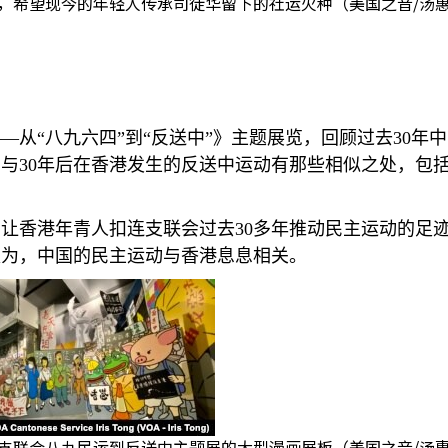
，希望现今的年轻人传承司徒华留下的社运火种（美国之音/汤
—从“八九六四”到“反送中”》主题展览，回顾过去
30
年中
，与
30
年后在香港发生的反送中运动有那些相似之处，包
望让香港年青人扣连支联会过去
30
多年推动民主运动的足
认为，中国的民主运动与香港息息相关。
支联会八九民运到反送中主题展的大型漫画展板（美国之音/汤