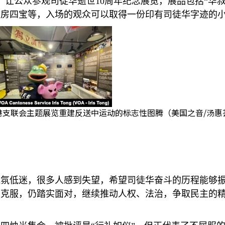
，让公众参观司徒华逝世
10
周年纪念展览，展品包括“华
文房四宝等，入场的观众可以取得一份印有司徒华字迹的
港支联会主题展览重建反送中运动的标志性图腾（美国之音/汤惠
气氛低迷，很多人感到失望，希望司徒华奋斗的历程能够
易克服，仍踏实面对，继续推动人权、法治，争取民主的