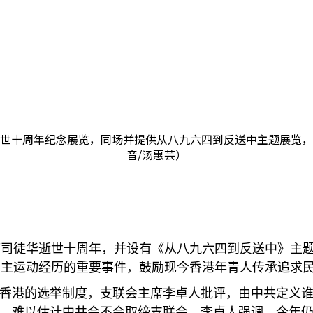
世十周年纪念展览，同场并提供从八九六四到反送中主题展览，
音/汤惠芸）
席司徒华逝世十周年，并设有《从八九六四到反送中》主
民主运动经历的重要事件，鼓励现今香港年青人传承追求
改香港的选举制度，支联会主席李卓人批评，由中共定义谁
窄，难以估计中共会不会取缔支联会，李卓人强调，今年