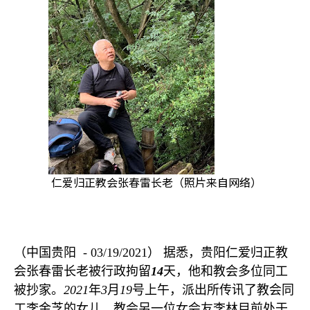
仁爱归正教会张春雷长老（照片来自网络）
（中国贵阳
- 03/19/2021
）
据悉，贵阳仁爱归正教
会张春雷长老被行政拘留
14
天，他和教会多位同工
被抄家。
2021
年
3
月
19
号上午，派出所传讯了教会同
工李金芝的女儿。教会另一位女会友李林目前处于