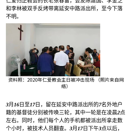
仁爱归正教会的长老张春雷，会友陈建国、李金芝
和李林被双手反烤带离延安中路派出所，至今下落
不明。
资料照：2020年仁爱教会主日被冲击现场 （照片来自网
络）
3
月
16
日至
17
日，留在延安中路派出所的
7
名外地户
籍的基督徒分别被传唤三轮，其中一轮是在凌晨
2
点
左右。同时，他们每个人的手机都被派出所拿走数
个小时，被技术人员翻查。
3
月
17
日下午
3
点以后，