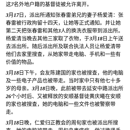
这
7
名外地户籍的基督徒被允许离开。
3
月
17
日，派出所通知张春雷弟兄的妻子杨爱清：张
春雷被行政拘留十四天，让她等正式通知。并让她
第二天把张春雷和其他
3
人的换洗衣服带到派出所。
杨爱清当晚去其他三家取了衣物，于
3
月
18
日上午送
去派出所。随后派出所及联合执法人员让杨爱清带
他们去家里搜查，从她家带走电脑、手机和一些有
价值的物品。
3
月
18
日下午，会友陈建国的家也被搜查，他的电脑
及一些电子产品也被带走。当时家中只有他七十多
岁的母亲。
3
月
18
日晚，此前被带去延安中路派出所
26
个小时后、又被释放的安顺基督徒黄庆曦在安顺
的家也被搜查，她的电脑和一些文件也被警察带
走。
3
月
18
日晚，仁爱归正教会的周旬家也被派出所搜