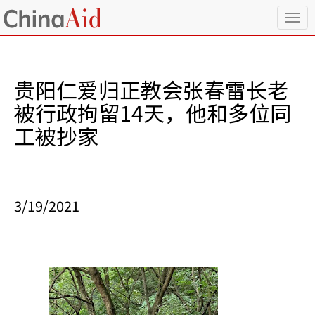
T
o
g
g
l
贵阳仁爱归正教会张春雷长老
e
n
被行政拘留14天，他和多位同
a
工被抄家
v
i
g
a
t
i
3/19/2021
o
n