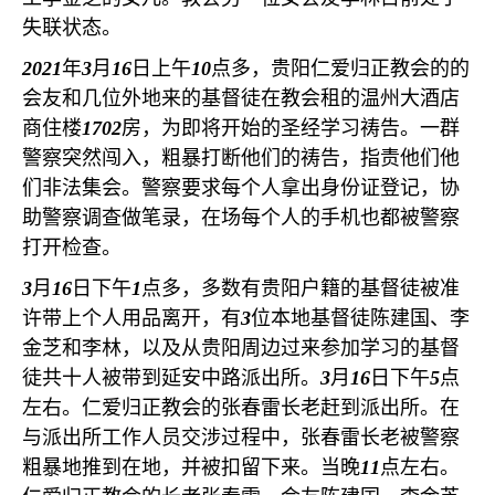
失联状态。
2021
年
3
月
16
日上午
10
点多，贵阳仁爱归正教会的的
会友和几位外地来的基督徒在教会租的温州大酒店
商住楼
1702
房，为即将开始的圣经学习祷告。一群
警察突然闯入，粗暴打断他们的祷告，指责他们他
们非法集会。警察要求每个人拿出身份证登记，协
助警察调查做笔录，在场每个人的手机也都被警察
打开检查。
3
月
16
日下午
1
点多，多数有贵阳户籍的基督徒被准
许带上个人用品离开，有
3
位本地基督徒陈建国、李
金芝和李林，以及从贵阳周边过来参加学习的基督
徒共十人被带到延安中路派出所。
3
月
16
日下午
5
点
左右。仁爱归正教会的张春雷长老赶到派出所。在
与派出所工作人员交涉过程中，张春雷长老被警察
粗暴地推到在地，并被扣留下来。当晚
11
点左右。