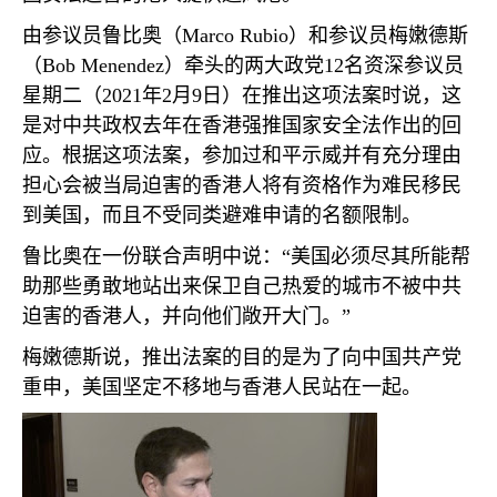
由参议员鲁比奥（
Marco Rubio
）和参议员梅嫩德斯
（
Bob Menendez
）牵头的两大政党
12
名资深参议员
星期二（
2021
年
2
月
9
日）在推出这项法案时说，这
是对中共政权去年在香港强推国家安全法作出的回
应。根据这项法案，参加过和平示威并有充分理由
担心会被当局迫害的香港人将有资格作为难民移民
到美国，而且不受同类避难申请的名额限制。
鲁比奥在一份联合声明中说：“美国必须尽其所能帮
助那些勇敢地站出来保卫自己热爱的城市不被中共
迫害的香港人，并向他们敞开大门。”
梅嫩德斯说，推出法案的目的是为了向中国共产党
重申，美国坚定不移地与香港人民站在一起。