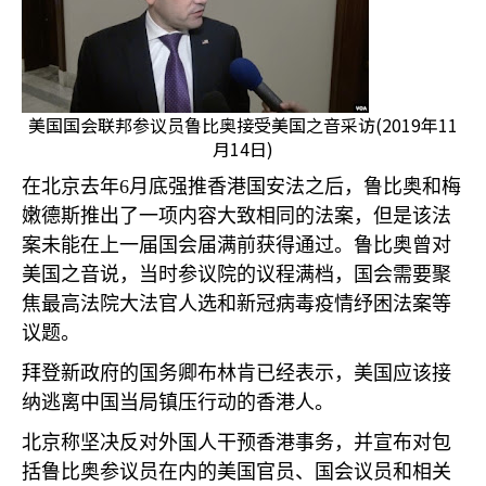
美国国会联邦参议员鲁比奥接受美国之音采访(2019年11
月14日)
在北京去年
6
月底强推香港国安法之后，鲁比奥和梅
嫩德斯推出了一项内容大致相同的法案，但是该法
案未能在上一届国会届满前获得通过。鲁比奥曾对
美国之音说，当时参议院的议程满档，国会需要聚
焦最高法院大法官人选和新冠病毒疫情纾困法案等
议题。
拜登新政府的国务卿布林肯已经表示，美国应该接
纳逃离中国当局镇压行动的香港人。
北京称坚决反对外国人干预香港事务，并宣布对包
括鲁比奥参议员在内的美国官员、国会议员和相关