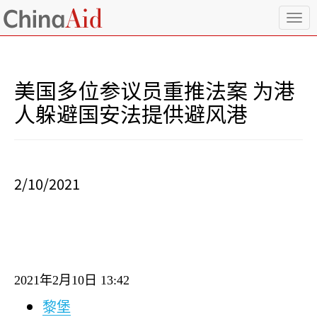
T
o
g
g
l
美国多位参议员重推法案 为港
e
n
人躲避国安法提供避风港
a
v
i
g
a
2/10/2021
t
i
o
n
2021
年
2
月
10
日
13:42
黎堡