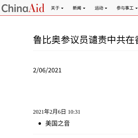
关于
新闻
运动
参与事工
鲁比奥参议员谴责中共在
2/06/2021
2021
年
2
月
6
日
10:31
美国之音