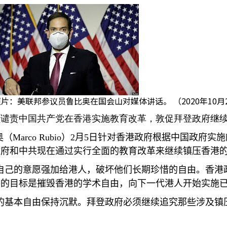
片：美联邦参议员鲁比奥在国会山对媒体讲话。 （2020年10月
员谴责中国共产党在香港实施教育改革，敦促拜登政府继
奥（
Marco Rubio
）
2
月
5
日针对香港政府根据中国政府实施
政府和中共现在通过实行全面的教育改革来继续镇压香港
自己的意愿强加给港人，破坏他们长期珍惜的自由。香港
的目标是摧毁香港的学术自由，向下一代港人开始实施已
的基本自由保持沉默。拜登政府必须继续追究那些涉及镇