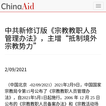
T
o
g
g
l
中共新修订版《宗教教职人员
e
n
管理办法》，主增“抵制境外
a
宗教势力”
v
i
g
a
t
i
2/09/2021
o
n
（中国北京
-02/09/2021
）
2021
年
2
月
9
日，中国国家
宗教局令第
15
号公布了《宗教教职人员管理办
法》，自
2021
年
5
月
1
日起施行。
2006
年
12
月
25
日
公布的《宗教教职人员备案办法》和《宗教活动场