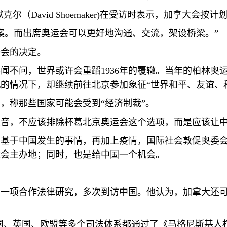
默克尔（
David Shoemaker)
在受访时表示，加拿大会按计
案。而出席奥运会可以更好地沟通、交流，架设桥梁。”
委会的决定。
不闻不问，世界或许会重蹈
1936
年的覆辙。当年的柏林奥运
的情况下，却继续前往北京参加象征“世界和平、友谊、
，称那些国家可能会受到“经济制裁”。
之音，不应该排除杯葛北京奥运会这个选项，而是应该让
，基于中国发生的事情，再加上疫情，国际社会敦促奥委
运会主办地；同时，也是给中国一个机会。
的一项合作法律研究，多次到访中国。他认为，加拿大还
国、英国、欧盟等多个司法体系都通过了《马格尼斯基人