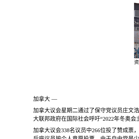
资
加拿大 —
加拿大议会星期二通过了保守党议员庄文
大联邦政府在国际社会呼吁“
2022
年冬奥会
加拿大议会
338
名议员中
266
位投了赞成票
后座议员按个人意愿投票。由于自由党是