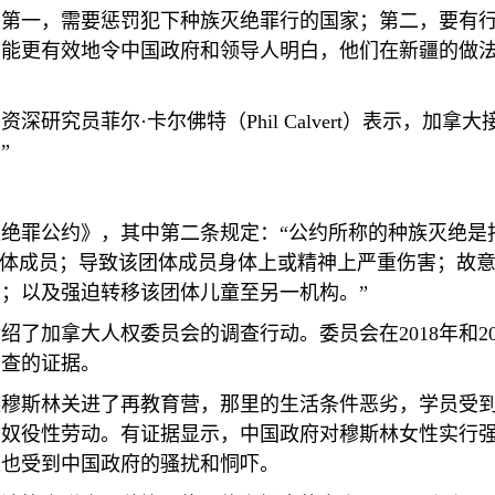
，第一，需要惩罚犯下种族灭绝罪行的国家；第二，要有
才能更有效地令中国政府和领导人明白，他们在新疆的做
资深研究员菲尔·卡尔佛特（
Phil Calvert
）表示，加拿大
”
绝罪公约》，其中第二条规定：“公约所称的种族灭绝是
团体成员；导致该团体成员身体上或精神上严重伤害；故
；以及强迫转移该团体儿童至另一机构。”
介绍了加拿大人权委员会的调查行动。委员会在
2018
年和
2
调查的证据。
族穆斯林关进了再教育营，那里的生活条件恶劣，学员受
的奴役性劳动。有证据显示，中国政府对穆斯林女性实行
人也受到中国政府的骚扰和恫吓。