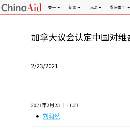
关于
新闻
运动
参与事工
加拿大议会认定中国对维
2/23/2021
2021
年
2
月
23
日
11:23
刘润然