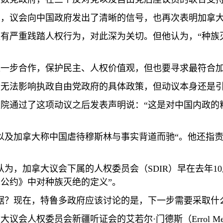
为，议会向中国政府发出了清晰的信号，也再次表明加拿
有严重践踏人权行为，对此深为关切。但他认为，“种族
进一步合作，保护民主、人权价值观，但也要寻求最符合
它无法影响执政自由党政府的具体政策，但动议本身还是
院通过了这项动议之后发表声明说：“这是对中国内政的
以及加拿大称中国虐待穆斯林与事实背道而驰“。他还指责
认为，加拿大议会下属的人权委员会（
SDIR
）早在去年
10
公约》中对种族灭绝的定义”。
据？现在，特鲁多政府应该讨论的是，下一步需要采取什
大议会人权委员会新疆听证会的艾若尔·门德斯（
Errol M