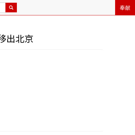
奉献
移出北京