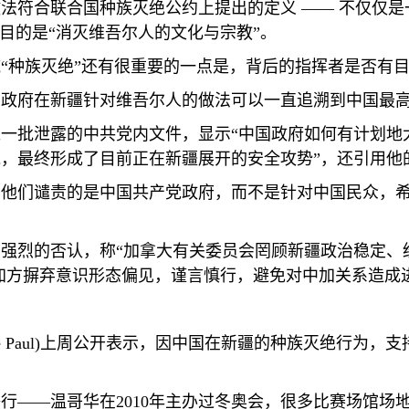
法符合联合国种族灭绝公约上提出的定义 —— 不仅仅
目的是“消灭维吾尔人的文化与宗教”。
“种族灭绝”还有很重要的一点是，背后的指挥者是否有
国政府在新疆针对维吾尔人的做法可以一直追溯到中国最
一批泄露的中共党内文件，显示“中国政府如何有计划地
，最终形成了目前正在新疆展开的安全攻势”，还引用他的
，他们谴责的是中国共产党政府，而不是针对中国民众，
强烈的否认，称“加拿大有关委员会罔顾新疆政治稳定、
促加方摒弃意识形态偏见，谨言慎行，避免对中加关系造成
 Paul)
上周公开表示，因中国在新疆的种族灭绝行为，支
举行——温哥华在
2010
年主办过冬奥会，很多比赛场馆场