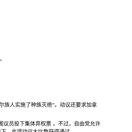
。
尔族人实施了种族灭绝”。动议还要求加拿
阁议员投下集体弃权票 。不过，自由党允许
持下，此项动议大比数获得通过。