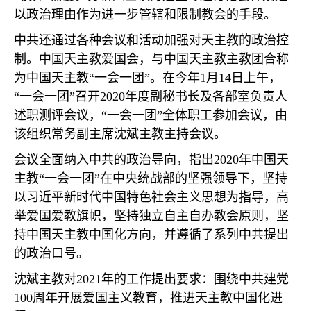
以政治理由作为进一步管辖和限制教会的手段。
中共还通过各种会议和活动加强对天主教的政治控
制。中国天主教爱国会，与中国天主教主教团合称
为中国天主教
“
一会一团
”
。在今年
1
月
14
日上午，
“
一会一团
”
召开
2020
年度副秘书长及各部室负责人
述职测评会议，
“
一会一团
”
全体职工参加会议，由
该组织常务副主席沈斌主教主持会议。
会议全面纳入中共的政治导向，指出
2020
年中国天
主教
“
一会一团
”
在中央统战部的坚强领导下，坚持
以习近平新时代中国特色社会主义思想为指导，高
举爱国爱教旗帜，坚持独立自主自办教会原则，坚
持中国天主教中国化方向，并遵循了系列中共提出
的政治口号。
沈斌主教对
2021
年的工作提出要求：围绕中共建党
100
周年开展爱国主义教育，推进天主教中国化进