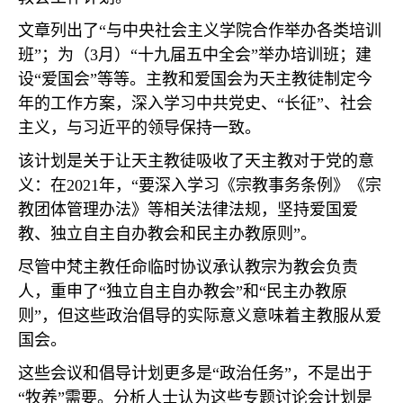
文章列出了
“
与中央社会主义学院合作举办各类培训
班
”
；为（
3
月）
“
十九届五中全会
”
举办培训班；建
设
“
爱国会
”
等等。主教和爱国会为天主教徒制定今
年的工作方案，深入学习中共党史、
“
长征
”
、社会
主义，与习近平的领导保持一致。
该计划是关于让天主教徒吸收了天主教对于党的意
义：在
2021
年，
“
要深入学习《宗教事务条例》《宗
教团体管理办法》等相关法律法规，坚持爱国爱
教、独立自主自办教会和民主办教原则
”
。
尽管中梵主教任命临时协议承认教宗为教会负责
人，重申了
“
独立自主自办教会
”
和
“
民主办教原
则
”
，但这些政治倡导的实际意义意味着主教服从爱
国会。
这些会议和倡导计划更多是
“
政治任务
”
，不是出于
“
牧养
”
需要。分析人士认为这些专题讨论会计划是