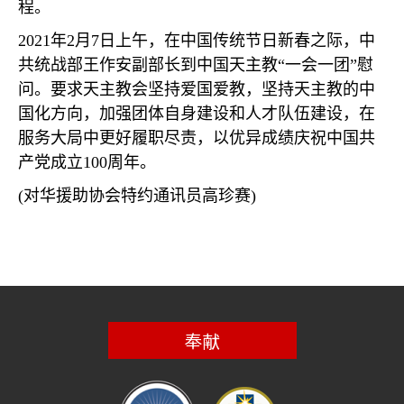
程。
2021
年
2
月
7
日上午，在中国传统节日新春之际，中
共统战部王作安副部长到中国天主教
“
一会一团
”
慰
问。要求天主教会坚持爱国爱教，坚持天主教的中
国化方向，加强团体自身建设和人才队伍建设，在
服务大局中更好履职尽责，以优异成绩庆祝中国共
产党成立
100
周年。
(
对华援助协会特约通讯员高珍赛
)
奉献