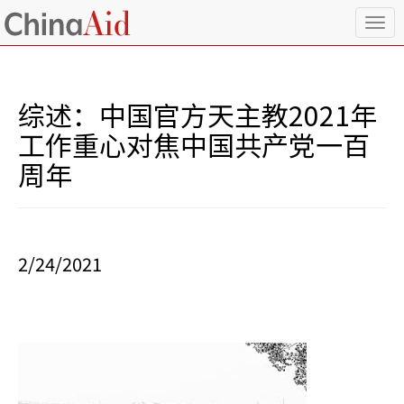
T
o
g
g
l
综述：中国官方天主教2021年
e
n
工作重心对焦中国共产党一百
a
周年
v
i
g
a
t
i
2/24/2021
o
n