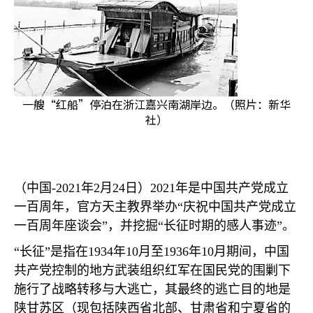
一艘“红船”停泊在浙江嘉兴南湖岸边。（照片：新华
社）
（中国
-2021
年
2
月
24
日）
2021
年是中国共产党成立
一百周年，官方天主教界举办
“
庆祝中国共产党成立
一百周年座谈会
”
，并挖掘
“
长征时期的感人事迹
”
。
“
长征
”
是指在
1934
年
10
月至
1936
年
10
月期间，中国
共产党控制的地方武装组织红军在国民党的围剿下
施行了战略转移与大逃亡，其最终的逃亡目的地是
陕甘苏区（现包括陕西省北部、甘肃省和宁夏省的