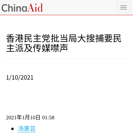
T
o
g
g
l
香港民主党批当局大搜捕要民
e
n
主派及传媒噤声
a
v
i
g
a
1/10/2021
t
i
o
n
2021
年
1
月
10
日
01:58
汤惠芸