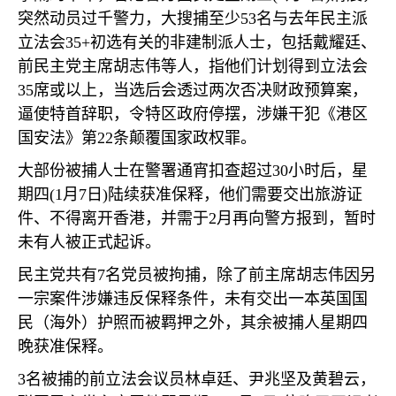
突然动员过千警力，大搜捕至少
53
名与去年民主派
立法会
35+
初选有关的非建制派人士，包括戴耀廷、
前民主党主席胡志伟等人，指他们计划得到立法会
35
席或以上，当选后会透过两次否决财政预算案，
逼使特首辞职，令特区政府停摆，涉嫌干犯《港区
国安法》第
22
条颠覆国家政权罪。
大部份被捕人士在警署通宵扣查超过
30
小时后，星
期四
(1
月
7
日
)
陆续获准保释，他们需要交出旅游证
件、不得离开香港，并需于
2
月再向警方报到，暂时
未有人被正式起诉。
民主党共有
7
名党员被拘捕，除了前主席胡志伟因另
一宗案件涉嫌违反保释条件，未有交出一本英国国
民（海外）护照而被羁押之外，其余被捕人星期四
晚获准保释。
3
名被捕的前立法会议员林卓廷、尹兆坚及黄碧云，