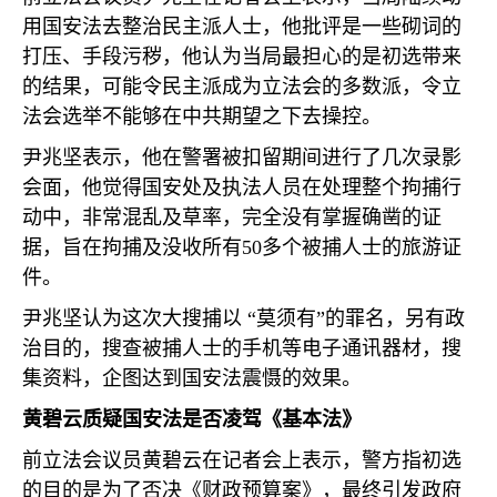
用国安法去整治民主派人士，他批评是一些砌词的
打压、手段污秽，他认为当局最担心的是初选带来
的结果，可能令民主派成为立法会的多数派，令立
法会选举不能够在中共期望之下去操控。
尹兆坚表示，他在警署被扣留期间进行了几次录影
会面，他觉得国安处及执法人员在处理整个拘捕行
动中，非常混乱及草率，完全没有掌握确凿的证
据，旨在拘捕及没收所有
50
多个被捕人士的旅游证
件。
尹兆坚认为这次大搜捕以 “莫须有”的罪名，另有政
治目的，搜查被捕人士的手机等电子通讯器材，搜
集资料，企图达到国安法震慑的效果。
黄碧云质疑国安法是否凌驾《基本法》
前立法会议员黄碧云在记者会上表示，警方指初选
的目的是为了否决《财政预算案》，最终引发政府