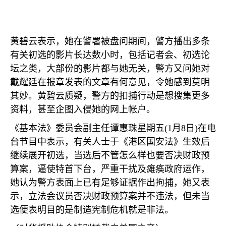
黄碧云表示，她在警署被盘问期间，警方播出多条
有关初选的影片长达数小时，包括记者会、初选论
坛之类，大部份的影片都与她无关，警方又问她对
戴耀廷在报章发表的文章有何意见，令她感到莫明
其妙。黄碧云质疑，警方的扣捕行动是想搜集更多
资料，甚至企图入侵她的网上帐户。
《基本法》委员会副主任谭惠珠星期五
(1
月
8
日
)
在电
台节目中表示，有关人士于《港区国安法》生效后
继续展开初选，当选后不管怎么样也要否决财政预
算案，逼使特首下台，严重干扰及瘫痪政府运作，
她认为警方表面上已有足够证据作出拘捕，她又表
示，立法会议员否决财政预算案并不违法，但未当
选便表明目的是制造宪制危机就是非法。