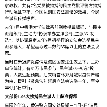
家政权。共有
7
名党员被拘捕的民主党批评警方拘捕
行动混乱草率，企图达到国安法震慑的效果，令民
主派及传媒噤声。
去年
7
月中香港大学法律系前副教授戴耀廷，与民主
派组织“民主动力”协调举办立法会“民主派
35+
初
选”，以协调原定去年
9
月初举行的立法会选举民主
派参选人，希望赢取过半数的
35
席以上的立法会议
席。
当时在新冠肺炎疫情及港区国安法生效之下，主办
单位统计，有
61
万市民参与 “民主派
35+
初选”投
票，人数远超预期。后来特首林郑月娥以疫情严峻
为由，援引《紧急法》延后立法会选举一年，至今
年
9
月
5
日举行。
大部份
1-06
大搜捕民主派人士获准保释
事隔约半年，香港警方国安处星期三
(1
月
6
日
)
清晨，