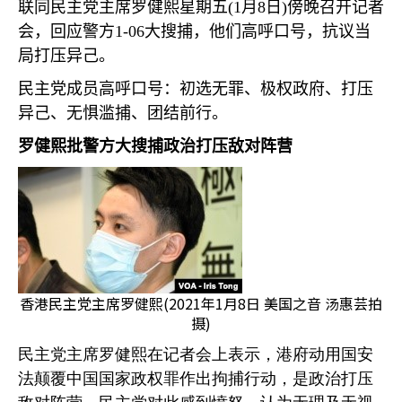
联同民主党主席罗健熙星期五
(1
月
8
日
)
傍晚召开记者
会，回应警方
1-06
大搜捕，他们高呼口号，抗议当
局打压异己。
民主党成员高呼口号：初选无罪、极权政府、打压
异己、无惧滥捕、团结前行。
罗健熙批警方大搜捕政治打压敌对阵营
香港民主党主席罗健熙(2021年1月8日 美国之音 汤惠芸拍
摄)
民主党主席罗健熙在记者会上表示，港府动用国安
法颠覆中国国家政权罪作出拘捕行动，是政治打压