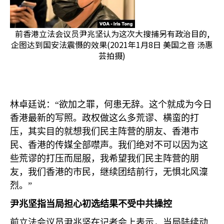
前香港立法会议员尹兆坚认为这次大搜捕另有政治目的,
企图达到国安法震慑的效果(2021年1月8日 美国之音 汤惠
芸拍摄)
林卓廷说：“欲加之罪，何患无辞。这个就成为今日
香港最新的写照。政权做这么多荒谬、横蛮的打
压，其实目的就想我们民主阵营的朋友、香港市
民、香港的传媒全部噤声。我们绝对不可以因为这
些荒谬的打压而屈服，我希望我们民主阵营的朋
友，我们香港的市民，继续团结前行，无惧北风澟
烈。”
尹兆坚指当局担心初选结果不受中共操控
前立法会议员尹兆坚在记者会上表示，当局陆续动