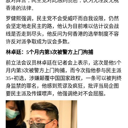
敌对阵营，民主党对此感到愤怒，认为无理及无视
香港的法律。
罗健熙强调，民主党不会受威吓而自我设限，仍然
会坚定地走民主的路，他认为目前难以估计议会战
线是否走到尽头，他反问为何香港的选举制度不容
许反对派争取成为议会多数。
林卓廷：
5
个月内第
3
次被警方上门拘捕
前立法会议员林卓廷在记者会上表示，这次是他
5
个
月内第
3
次被警方上门拘捕，而今次指他参与民主派
35+
初选，涉嫌颠覆中国国家政权，一条可以被判终
身监禁的罪名，他感到荒谬及疯狂，批评当局企图
要民主派及传媒噤声，他强调绝对不会屈服。