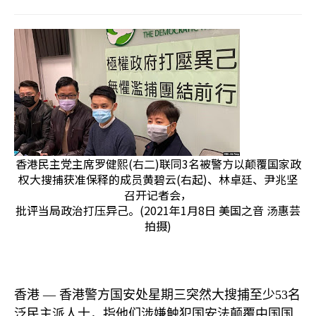
香港民主党主席罗健熙(右二)联同3名被警方以颠覆国家政
权大搜捕获准保释的成员黄碧云(右起)、林卓廷、尹兆坚
召开记者会，
批评当局政治打压异己。(2021年1月8日 美国之音 汤惠芸
拍摄)
香港 —
香港警方国安处星期三突然大搜捕至少
53
名
泛民主派人士，指他们涉嫌触犯国安法颠覆中国国