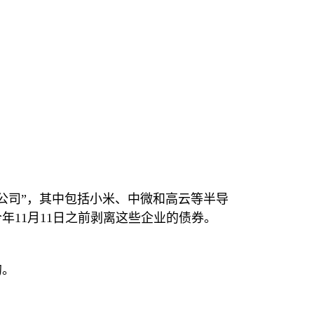
）
公司”，其中包括小米、中微和高云等半导
今年
11
月
11
日之前剥离这些企业的债券。
的。