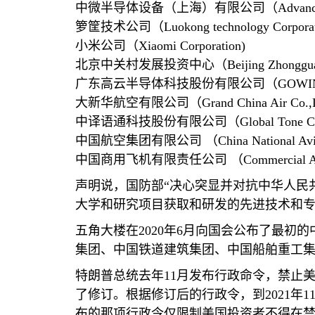
中微半导体设备（上海）有限公司（
Advanc
箩筐技术公司（
Luokong technology Corporat
小米公司（
Xiaomi Corporation)
北京中关村发展投资中心（
Beijing Zhonggu
广东高云半导体科技股份有限公司（
GOWIN
大新华航空有限公司（
Grand China Air Co.,
中译语通科技股份有限公司（
Global Tone C
中国航空集团有限公司 （
China National Avi
中国商用飞机有限责任公司 （
Commercial Ai
声明说，国防部“决心突显并对抗中华人民
大学和研究项目获取和研发的先进技术和专
五角大楼在
2020
年
6
月向国会公布了最初的
集团、中国铁道建筑集团、中国船舶重工
特朗普总统去年
11
月发布行政命令，禁止
了修订。根据修订后的行政令，到
2021
年
1
布的那项行政令仅限制美国投资者不得在