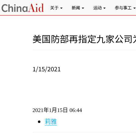
关于
新闻
运动
参与事工
美国防部再指定九家公司
1/15/2021
2021
年
1
月
15
日
06:44
莉雅