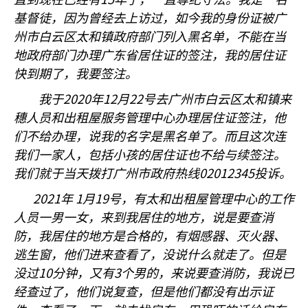
直到现在已经有
年了，一直尊纪守法。我是一名
基督徒，因为曾经去上访过，如今我的身份证被广
州市白云区太和镇政府部门列入黑名单，不能在当
地政府部门办理广东省居住证的签注，我的居住证
快到期了，我要签注。
2020
12
22
我于
年
月
号去广州市白云区太和镇来
穗人员和出租屋服务管理中心办理居住证签注，他
们不给办理，说我的名字是黑名单了。而且这次连
我们一家人，包括小孩的居住证也不给与续签注。
02012345
我们就于当天拨打广州市政府热线
投诉。
2021
1
19
年
月
号，有太和出租屋管理中心的工作
人员一男一女，来到我居住的地方，说是要查消
防，我居住的地方是合格的，有烟感器、灭火器、
逃生窗，他们进来查看了，没说什么就走了。但是
10
3
没过
分钟，又有
个男的，来说要查消防，我说已
经查过了，他们说复查，但是他们都没有出示证