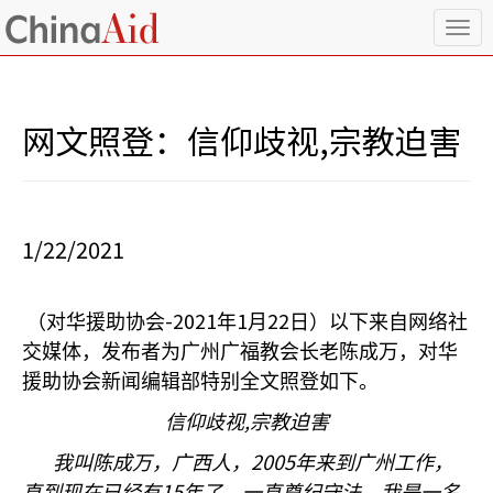
T
o
g
g
l
网文照登：信仰歧视,宗教迫害
e
n
a
v
i
1/22/2021
g
a
t
i
-2021
1
22
（对华援助协会
年
月
日）以下来自网络社
o
交媒体，发布者为广州广福教会长老陈成万，对华
n
援助协会新闻编辑部特别全文照登如下。
,
信仰歧视
宗教迫害
2005
我叫陈成万，广西人，
年来到广州工作，
15