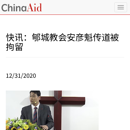
T
o
g
g
l
快讯：郇城教会安彦魁传道被
e
n
拘留
a
v
i
g
a
12/31/2020
t
i
o
n