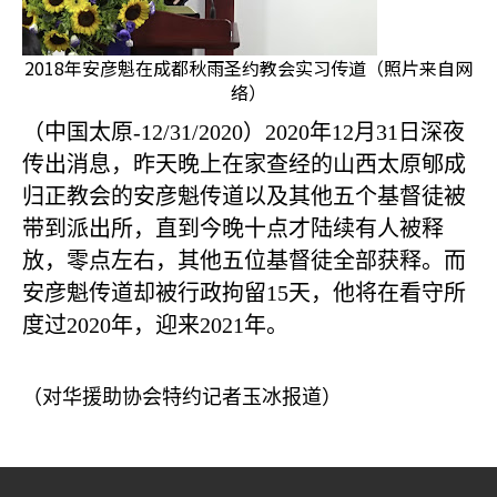
2018年安彦魁在成都秋雨圣约教会实习传道（照片来自网
络）
（中国太原
-12/31/2020
）
2020
年
12
月
31
日深夜
传出消息，昨天晚上在家查经的山西太原郇成
归正教会的安彦魁传道以及其他五个基督徒被
带到派出所，直到今晚十点才陆续有人被释
放，零点左右，其他五位基督徒全部获释。而
安彦魁传道却被行政拘留
15
天，他将在看守所
度过
2020
年，迎来
2021
年。
（对华援助协会特约记者玉冰报道）