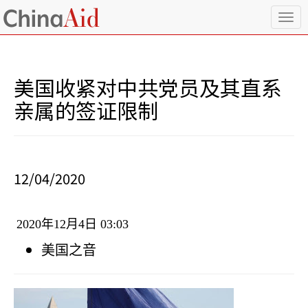
T
o
g
g
l
美国收紧对中共党员及其直系
e
n
亲属的签证限制
a
v
i
g
a
12/04/2020
t
i
o
2020
年
12
月
4
日
03:03
n
美国之音