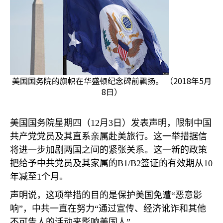
美国国务院的旗帜在华盛顿纪念碑前飘扬。 （2018年5月
8日）
美国国务院星期四（
12
月
3
日）发表声明，限制中国
共产党党员及其直系亲属赴美旅行。这一举措据信
将进一步加剧两国之间的紧张关系。这一新的政策
把给予中共党员及其家属的
B1/B2
签证的有效期从
10
年减至
1
个月。
声明说，这项举措的目的是保护美国免遭“恶意影
响”，中共一直在努力“通过宣传、经济讹诈和其他
不可告人的活动来影响美国人”。