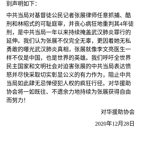
别声明如下：
中共当局对基督徒公民记者张展律师任意抓捕、酷
刑和林昭式的可耻庭审，并丧心病狂地重判其
4
年徒
刑，是中共当局一年以来持续掩盖武汉肺炎罪行的
延伸。我们认为张展不仅完全无辜，更因着她无私
勇敢的曝光武汉肺炎真相，张展就像李文亮医生一
样不仅是中国，也是世界的英雄。我们呼吁全世界
民主国家和文明社会对迫害张展的中共当局表达愤
怒并尽快采取切实彰显公义的有力作为，阻止中共
当局如此肆无忌惮侵犯人权的疯狂行径。对华援助
协会将一如既往、不遗余力地持续为张展获得自由
而努力！
对华援助协会
2020
年
12
月
28
日