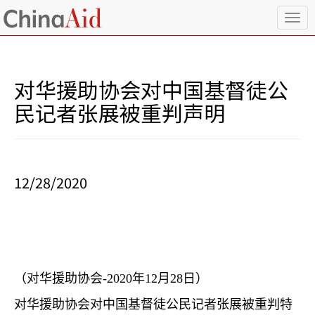
T
o
g
g
l
对华援助协会对中国基督徒公
e
n
民记者张展被重判声明
a
v
i
g
a
12/28/2020
t
i
o
n
（对华援助协会
-2020
年
12
月
28
日）
对华援助协会
对中国基督徒公民记者张展被重判特