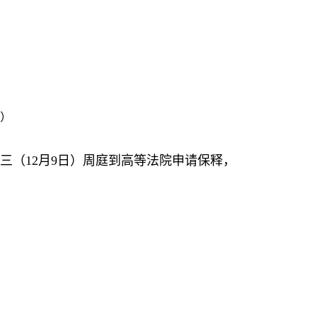
日）
三（
12
月
9
日）周庭到高等法院申请保释，