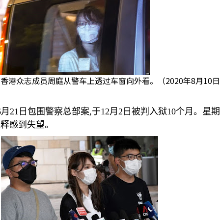
香港众志成员周庭从警车上透过车窗向外看。（2020年8月10
6
月
21
日包围警察总部案
,
于
12
月
2
日被判入狱
10
个月。星期
保释感到失望。