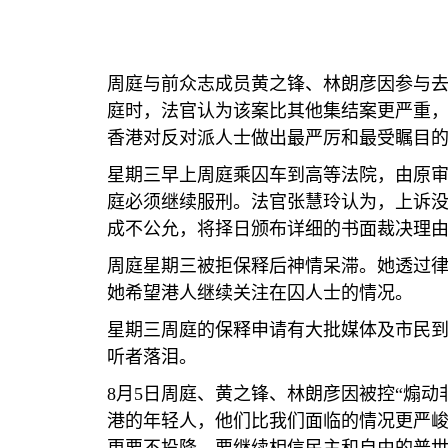
周庭与前众志成员黄之锋、林朗彦因参与去
庭时，法官认为该案比其他集结案更严重
香港对反对派人士做出最严厉和最受瞩目
星期三早上周庭乘囚车到高等法院，由原
庭必须继续服刑。法官张慧玲认为，上诉
成不公允，将择日颁布详细的书面裁决理
周庭星期三被拒保释后神情呆滞。她透过
她希望港人继续关注在囚人士的情况。
星期三周庭的保释申请有大批媒体及市民
听者落泪。
8
月
5
日周庭、黄之锋、林朗彦因被控“煽动
港的年轻人，他们比我们面临的情况更严