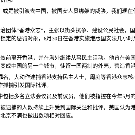
价值。”
，或是被引渡去中国，被国安人员绑架的威胁，我们现在
治团体“香港众志”，主张以街头抗争、建设公民社会，
法锁定的惩罚对象，
6
月
30
日在香港实施港版国安法几小时
生效前离开香港，并在海外继续从事民主活动。他曾在美
港变成中国的另一个城市，徒留一国两制的外壳，营造香
罪名，大动作逮捕香港支持民主人士，周庭等香港众志核
作抓捕引发国际批评。
中包括多名立法会议员及前议员，他们被指控在今年
5
月
而被逮捕的人数持续上升受到国际关注和批评。美国认为
发北京不满也做出数项相对回应。