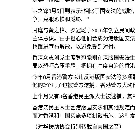
更要不投降。要继续相信民主和自由的普世
黄之锋
8
月
5
日则表示“相比于国安法的威胁
争，克服恐惧和威胁。”
周庭与黄之锋、罗冠聪于
2016
年创立民间政
主体意识。由于担心他们会成为港版国安
也跟进宣布解散，以避免受到对付。
香港众志创党主席罗冠聪则在港版国安法
局以恐吓高压手段，把拥有高度自治的香
今年
8
月香港警方以违反港版国安法等多项
他的
2
个儿子也被警方逮捕。香港警方大动
上个月又有
8
名香港民主派人士被逮捕，其
香港亲民主人士因港版国安法和其他规定
而对香港和中国实施多项制裁措施，这引
（对华援助协会特别转载自美国之音）