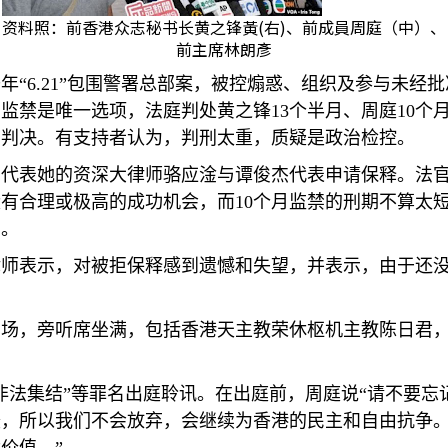
资料照：前香港众志秘书长黄之锋黃(右)、前成員周庭（中）、
前主席林朗彥
年“
6.21
”包围警署总部案，被控煽惑、组织及参与未经
，监禁是唯一选项，法庭判处黄之锋
13
个半月、周庭
10
个
的判决。有支持者认为，判刑太重，质疑是政治检控。
审代表她的资深大律师骆应淦与谭俊杰代表申请保释。法
没有合理或极高的成功机会，而
10
个月监禁的刑期不算太
由。
律师表示，对被拒保释感到遗憾和失望，并表示，由于还
到场，旁听席坐满，包括香港天主教荣休枢机主教陈日君
非法集结”等罪名出庭聆讯。在出庭前，周庭说“请不要
峻，所以我们不会放弃，会继续为香港的民主和自由抗争