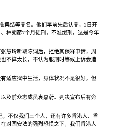
批准集结等罪名。他们早前先后认罪，
2
日开
月、林朗彦
7
个月徒刑，不准缓刑。这是今年
官张慧玲听取陈词后，拒绝其保释申请，周
短也不算太长，不认为服刑时等候上诉会造
没有适应狱中生活，身体状况不是很好，但
，以及前众志成员袁嘉蔚。判决宣布后有旁
忘记，不仅我们三个人，还有许多香港人、香
。在对国安法的强烈恐惧之下，我们香港人