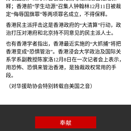
释；香港前“学生动源”召集人钟翰林
12
月
11
日被裁
定“侮辱国旗罪”等两项罪名成立，不得保释。
香港民主派抨击这是香港政府的“大清算”行动，政
治打压对港府和北京持不同意见的民主派人士。
也有香港学者指出，香港最近实施的“大抓捕”将把
香港变成“恐惧管治”。香港浸会大学政治及国际关
系学系副教授陈家洛
12
月
8
日在一次记者会上表示，
用恐怖、恐惧来管治香港，是独裁政权常用的手
段。
（对华援助协会特别转载自美国之音）
奉献