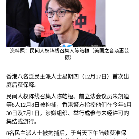
资料照：民间人权阵线召集人陈皓桓（美国之音汤惠芸
摄）
香港八名泛民主派人士星期四（
12
月
17
日）首次出
庭后获保释。
民间人权阵线召集人陈皓桓、前立法会议员朱凯迪
等
8
人
12
月
8
日被拘捕，香港警方指控他们在今年
6
月
30
日及
7
月
1
日，涉嫌组织、举行或参与未经许可的
集结或游行。
8
名民主派人士被拘捕后，于当天下午陆续获准保