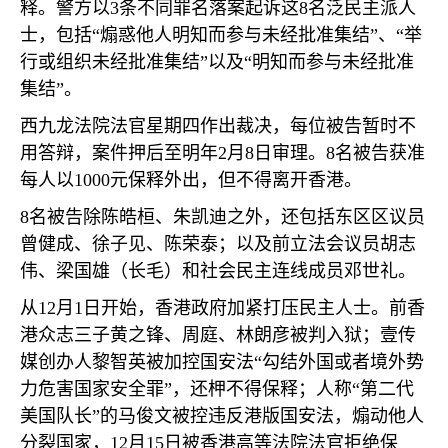
释。警方以
3
条不同罪名落案起诉这
8
名泛民主派人
士，包括“煽惑他人明知而参与未经批准集结”、“举
行或组织未经批准集结”以及“明知而参与未经批准
集结”。
西九龙法院法官星期四作出裁决，每位被告暂时不
用答辩，案件押后至明年
2
月
8
日审理。
8
名被告获准
每人以
1000
元保释外出，但不得离开香港。
8
名被告除陈皓桓、朱凯迪之外，还包括东区区议员
曾健成、徐子见、陈荣泰；以及前立法会议员胡志
伟、梁国雄（长毛）和社会民主连线成员邓世礼。
从
12
月
1
日开始，香港政府加紧打压民主人士。前香
港众志三子黄之锋、周庭、林朗彦被判入狱；壹传
媒创办人黎智英被加控国安法“勾结外国或者境外势
力危害国家安全罪”，还柙不得保释；人称“第二代
美国队长”的马俊文被控违反港版国安法，煽动他人
分裂国家，
12
月
15
日被香港高等法院法官拒绝保