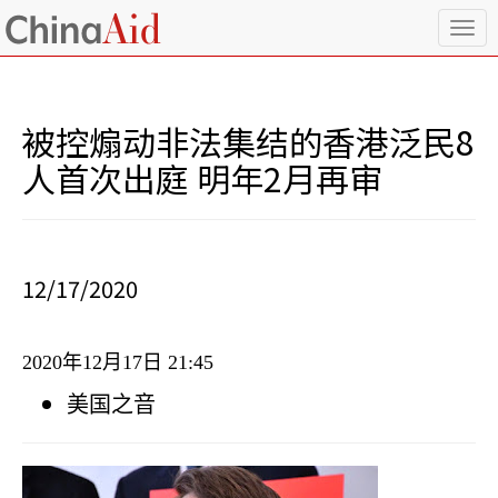
T
o
g
g
l
被控煽动非法集结的香港泛民8
e
n
人首次出庭 明年2月再审
a
v
i
g
a
12/17/2020
t
i
o
2020
年
12
月
17
日
21:45
n
美国之音